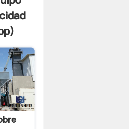
quipo
acidad
pp
)
obre