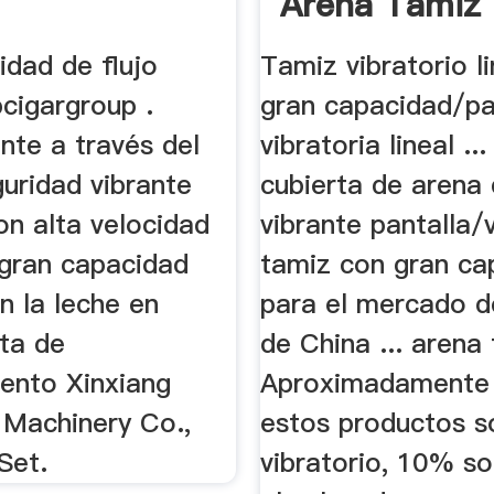
Arena Tamiz
Alta Calidad Y
idad de flujo
Tamiz vibratorio l
pcigargroup .
gran capacidad/pa
nte a través del
vibratoria lineal ...
uridad vibrante
cubierta de arena 
on alta velocidad
vibrante pantalla/
 gran capacidad
tamiz con gran ca
n la leche en
para el mercado de
nta de
de China ... arena
ento Xinxiang
Aproximadamente
Machinery Co.,
estos productos s
Set.
vibratorio, 10% so