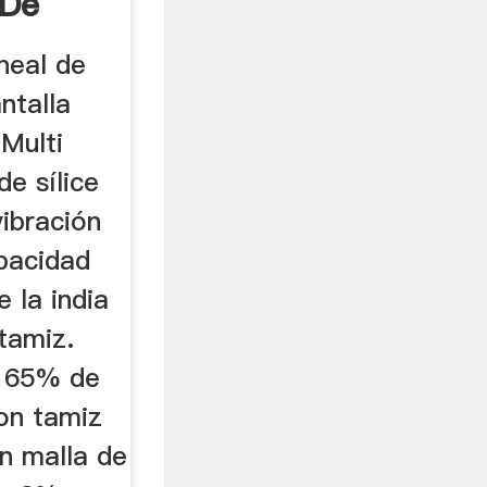
 De
 ...
ineal de
ntalla
 Multi
de sílice
vibración
pacidad
 la india
 tamiz.
 65% de
on tamiz
n malla de