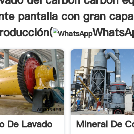
avado del carbón carbón e
nte pantalla con gran cap
troducción(
WhatsA
o De Lavado
Mineral De C