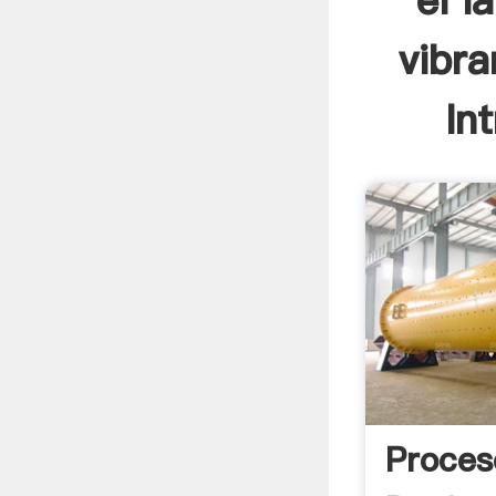
el l
vibra
In
Proces