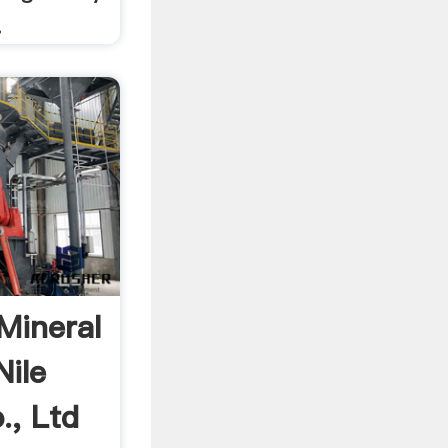
.
Mineral
ile
., Ltd