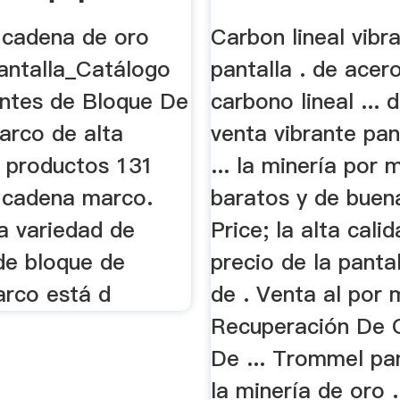
...
 cadena de oro
Carbon lineal vibr
pantalla_Catálogo
pantalla . de acero
antes de Bloque De
carbono lineal ...
rco de alta
venta vibrante pan
s productos 131
... la minería por 
 cadena marco.
baratos y de buena
a variedad de
Price; la alta cali
de bloque de
precio de la pantal
rco está d
de . Venta al por
Recuperación De O
De ... Trommel pan
la minería de oro .