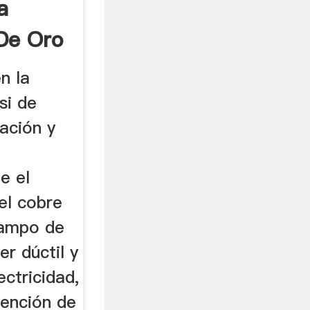
a
 De Oro
n la
si de
ación y
e el
el cobre
campo de
er dúctil y
ectricidad,
tención de