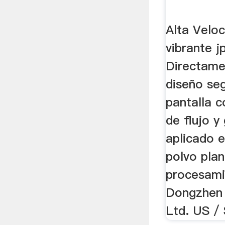
Alta Veloc
vibrante j
Directame
diseño seg
pantalla c
de flujo y
aplicado e
polvo pla
procesami
Dongzhen 
Ltd. US / 