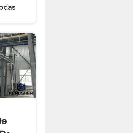
todas
De