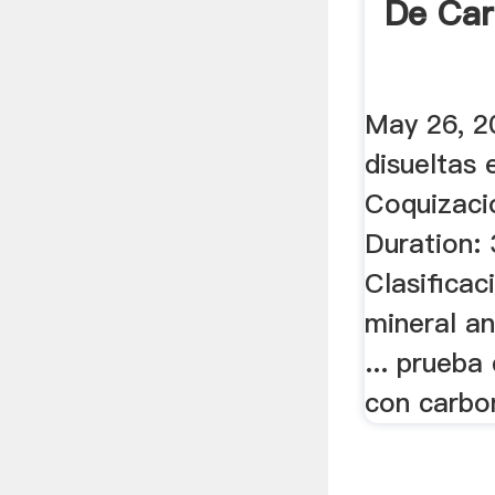
De Ca
May 26, 2
disueltas 
Coquizaci
Duration: 3
Clasificac
mineral an
... prueba
con carbo