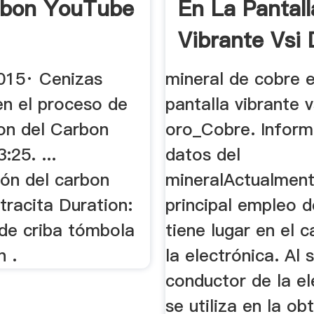
rbon YouTube
En La Pantall
Vibrante Vsi
」
015· Cenizas
mineral de cobre e
en el proceso de
pantalla vibrante v
on del Carbon
oro_Cobre. Inform
:25. ...
datos del
ión del carbon
mineralActualment
tracita Duration:
principal empleo d
 de criba tómbola
tiene lugar en el 
n .
la electrónica. Al s
conductor de la el
se utiliza en la ob