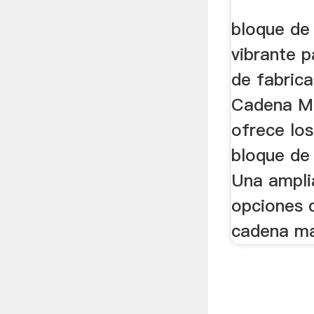
...
bloque de
vibrante 
de fabric
Cadena Ma
ofrece lo
bloque de
Una ampli
opciones 
cadena ma