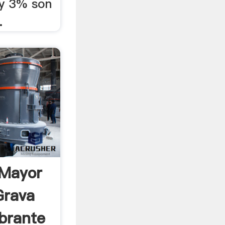
 y 3% son
.
 Mayor
Grava
ibrante