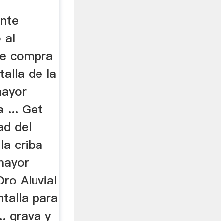
ante
 al
 de compra
talla de la
mayor
 ... Get
dad del
la criba
 mayor
ro Aluvial
talla para
.. grava y