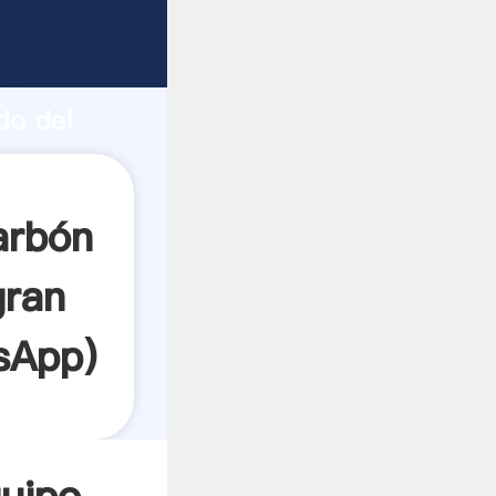
talla
e
ón
do del
n
ores a
arbón
gran
sApp
)