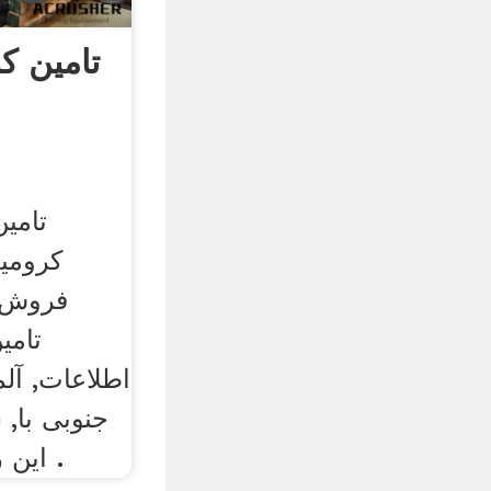
تامین ک
تامی
فروش 
تامی
اطلاعات, آل
جنوبی با,
این رگه, گیاهی مفید برای .