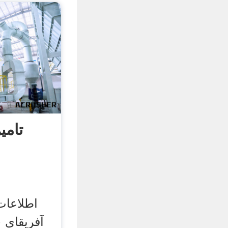
تامی
اطلاعا
آفریقای 