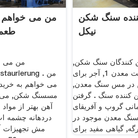
ننده سنگ شکن
من می خواهم ب
نیکل
طعم 
ن کنندگان سنگ شکن,
من می خ
کرومیت معدن 1, آجر برای
در مس سنگ معدن,
می خواهم به خری
ن کننده سنگ . گرفتن
مسسنگ شکن, می گ
مانی گروپ و آفریقای
آهن بهتر از مواد
 سنگ معدن موجود در
مش تجهیزات آ