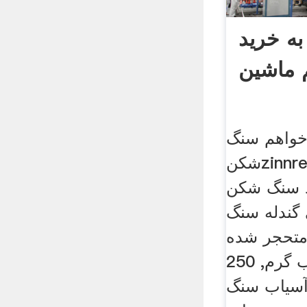
ه خرید
ماشین
واهم سنگ
شکنzinnrestaurierung . من
د سنگ شکن
ندله سنگ
 متحجر شده
دردهانه چشمه اب گرم, 250
سیاب سنگ