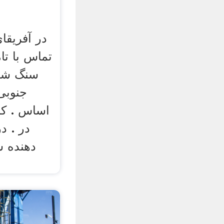
در آفریقا
تماس با تا
سنگ شکن
جنوبی
اساس . کا
در . د
دهنده 