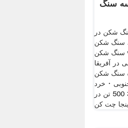
ه سنگ
سنگ شکن در
سنگ شکن VSI
سنگ شکن vsi5x چه سنگ
 در آفریقا
ه سنگ شکن
نوبی · خرد
کردن ظرفیت 300 500 تن در
نجا چت کن