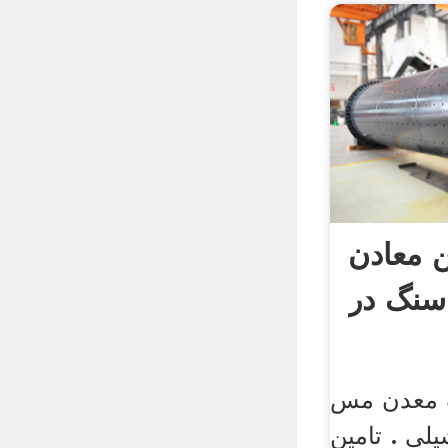
ن معادن
سنگ در
گ معدن مس
لی . تامین