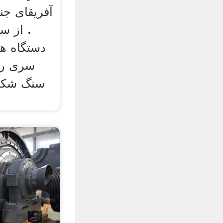
آفریقای جنو
. از 
دستگاه ه
سری رو
سنگ شکن 