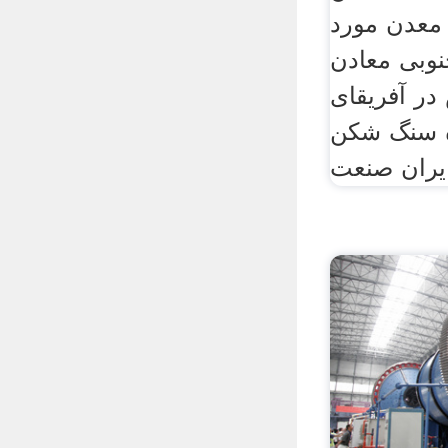
 معدن مورد
نوبی معادن
ر آفریقای
ده سنگ شکن