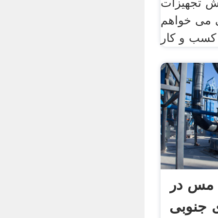
 می 50 مش تجهیزات
 می خواهم
مس در
ی جنوبی