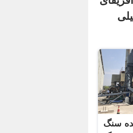
فریقای
ده سنگ