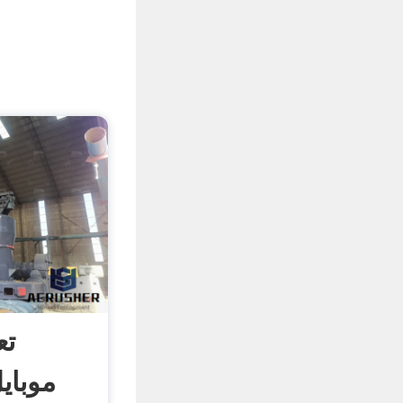
تع
موبای