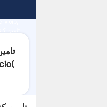
تام
ucción,
rvicio,
مس در آفریقای ج