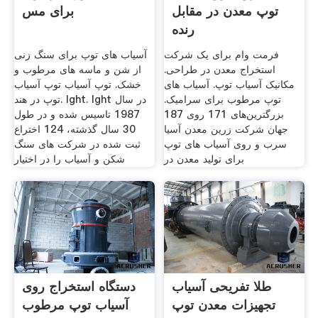
توپ معدن در مقابل
برای مس
رنده
فرمت وام برای یک شرکت
آسیاب های توپ برای سنگ زنی
استخراج معدن در طراحی.
از شن و ماسه های مرطوب و
مکانیک آسیاب توپ. آسیاب های
خشک. توپ آسیاب توپ آسیاب
توپ مرطوب برای سرامیک.
توپ در هند. lght. lght در سال
بزرگترین‌های 171 روی 187
1987 تاسیس شده و در طول
جهان شرکت زرین معدن آسیا
30 سال گذشته، 124 اختراع
سرب و روی آسیاب های توپ
ثبت شده در شركت های سنگ
برای تولید معدن در
شكن و آسیاب را در اختیار
طلا تفریحی آسیاب
دستگاه استخراج روی
تجهیزات معدن توپ
آسیاب توپ مرطوب