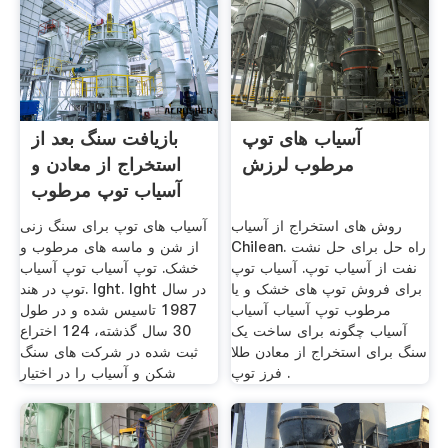
آسیاب های توپ
بازیافت سنگ بعد از
مرطوب لرزش
استخراج از معادن و
آسیاب توپ مرطوب
روش های استخراج از آسیاب
آسیاب های توپ برای سنگ زنی
Chilean. راه حل برای حل نشت
از شن و ماسه های مرطوب و
نفت از آسیاب توپ. آسیاب توپ
خشک. توپ آسیاب توپ آسیاب
برای فروش توپ های خشک و یا
توپ در هند. lght. lght در سال
مرطوب توپ آسیاب آسیاب
1987 تاسیس شده و در طول
آسیاب چگونه برای ساخت یک
30 سال گذشته، 124 اختراع
سنگ برای استخراج از معادن طلا
ثبت شده در شركت های سنگ
فرز توپ .
شكن و آسیاب را در اختیار