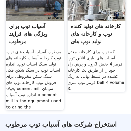
کارخانه های تولید کننده
آسیاب توپ برای
توپ و کارخانه های
ویژگی های فرایند
تولید توپ های
مرطوب
که توپ برای کارخانه معدن
مرطوب آسیاب آسیاب های توپ.
آسیاب های. بازی آنلاین توپ
توپ کارخانه آسیاب کارخانه های
قرمز 4 بخش 3رول و پرش راه
تولید سنگ آسیاب توپ. اندازه
خود را از طریق یک کارخانه
آسیاب توپ در سنگ شکن فکی
کشنده در قسط نهایی به رنگ
سنگ شکن مخروطی برای
قرمز توپ سری ball 4 volume
فروش توپ کارخانه توپ های
3.
فولاد, cement mill سیمان
اندازه توپ آسیاب a cement
mill is the equipment used
to grind the
استخراج شرکت های آسیاب توپ مرطوب