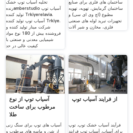
ساختمان های فلزی برای صنایع
تخلیه آسیاب توپ خشک
ساختمان گرمایش، تهویه، تهویه
رندهamberstudio آسیاب توپ
مطبوع (اچ وی ای سی) و
تولید کننده Trkiyerelavia.
تجهیزات تبرید لوله های صنعتی
آسیاب توپ تولید کننده Trkiye.
فلزی، مخازن و شیر آلات
شرکت مینار تولید کننده و
فروشنده بیش از 180 نوع مواد
شیمیایی معدنی و صنعتی با
کیفیت عالی در حد
از فرایند آسیاب توپ
آسیاب توپ از نوع
مرطوب برای ساخت
طلا
فرآیند آسیاب خشک توپ. توپ
آسیاب های توپ برای سنگ زنی
برای آسیاب. آسیاب توپ فرایند
از شن و ماسه های مرطوب و