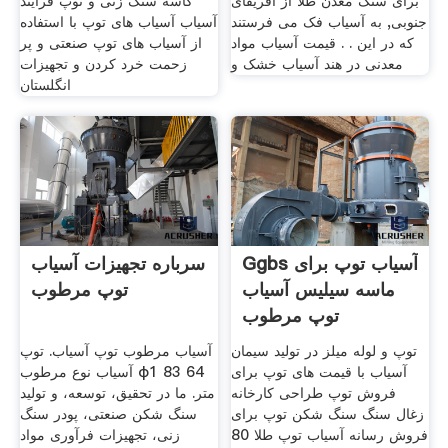
برای سنگ معدن طلا از آفریقای
کاسه سنگ زنی و توپ فرآیند
جنوبی, به آسیاب فک می فرستند
آسیاب آسیاب های توپ با استفاده
که در این . . قیمت آسیاب مواد
از آسیاب های توپ صنعتی و پر
معدنی در هند آسیاب خشک و
زحمت خرد کردن و تجهیزات
انگلستان
Ggbs آسیاب توپ برای
سرباره تجهیزات آسیاب
ماسه سیلیس آسیاب
توپ مرطوب
توپ مرطوب
توپ و لوله میلز در تولید سیمان
آسیاب مرطوب توپ آسیاب. توپ
آسیاب با قیمت های توپ برای
آسیاب نوع مرطوب φ1 83 64
فروش توپ طراحی کارخانه
متر. ما در تحقیق، توسعه، و تولید
زغال سنگ سنگ شکن توپ برای
سنگ شکن صنعتی، پودر سنگ
فروش رسانه آسیاب توپ طلا 80
زنی، تجهیزات فرآوری مواد