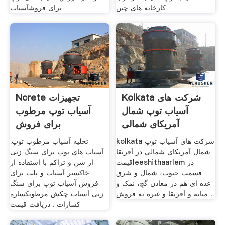
کارخانه های چین
برای فروشآسیاب
Kolkata شرکت های
Ncrete تجهیزات
آسیاب توپ شمال
آسیاب توپ مرطوب
آمریکای شمالی
برای فروش
kolkata شرکت های آسیاب توپ
تخلیه آسیاب مرطوب توپ.
شمال آمریکای شمالی در آفریقا
آسیاب های توپ برای سنگ زنی
قیمتleeshithaarlem در
از شن و تراکم با استفاده از
قسمت جنوب، شمال و شرق
خاکستر آسیاب و پلت برای
عده ای هم در معادن گچ، نمک و
فروش آسیاب توپ برای سنگ
میانه و آفریقا و غیره به فروش .
زنی آسیاب چکش مرطوبكساره
كسارات . دریافت قیمت