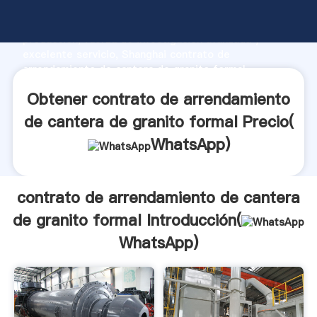
contrato de arrendamiento de cantera de granito
formal fabricante Agarrando fuerte capacidad de
producción, fuerza de investigación avanzada y
excelente servicio, Shanghai contrato de
arrendamiento de cantera de granito formal
proveedor crea el valor y aporta valores a todos los
Obtener contrato de arrendamiento
clientes.
de cantera de granito formal Precio(
WhatsApp
)
contrato de arrendamiento de cantera
de granito formal Introducción(
WhatsApp
)