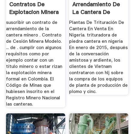
Contratos De
Arrendamiento De
Explotacion Minera
La Cantera De
De Canteras En ...
Nigeria
suscribir un contrato de
Plantas De Trituración De
arrendamiento de la
Cantera En Venta En
cantera minero . Contrato
Nigeria. trituradora de
de Cesión Minera Modelo.
piedra cantera en nigeria
... de . cumplir con algunos
En enero de 2015, después
requisitos como por
de la conversación
ejemplo contar con un
amistosa y ardiente, los
título minero o estar rizan
clientes de Vietnam
la explotación minera
contrataron con hlj sobre
formal en Colombia. El
la compra de los equipos
Código de Minas que
de planta de producción de
hubiesen inscrito en el
plomo y cinc.
Registro Minero Nacional
las canteras.