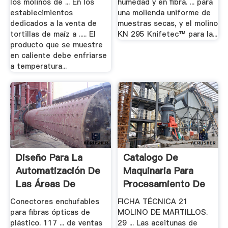
los molinos de ... En los
humedad y en fibra. ... para
establecimientos
una molienda uniforme de
dedicados a la venta de
muestras secas, y el molino
tortillas de maíz a ..... El
KN 295 Knifetec™ para la...
producto que se muestre
en caliente debe enfriarse
a temperatura...
Diseño Para La
Catalogo De
Automatización De
Maquinaria Para
Las Áreas De
Procesamiento De
Molienda De.
Olivo .
Conectores enchufables
FICHA TÉCNICA 21
para fibras ópticas de
MOLINO DE MARTILLOS.
plástico. 117 ... de ventas
29 ... Las aceitunas de