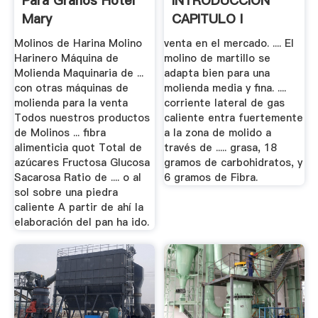
Para Granos Hotel
INTRODUCCIÓN
Mary
CAPITULO I
GENERALIDADES ...
Molinos de Harina Molino
venta en el mercado. .... El
Harinero Máquina de
molino de martillo se
Molienda Maquinaria de ...
adapta bien para una
con otras máquinas de
molienda media y fina. ....
molienda para la venta
corriente lateral de gas
Todos nuestros productos
caliente entra fuertemente
de Molinos ... fibra
a la zona de molido a
alimenticia quot Total de
través de ..... grasa, 18
azúcares Fructosa Glucosa
gramos de carbohidratos, y
Sacarosa Ratio de .... o al
6 gramos de Fibra.
sol sobre una piedra
caliente A partir de ahí la
elaboración del pan ha ido.