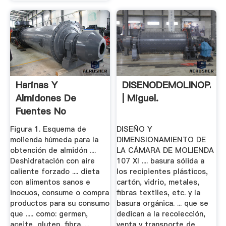
Harinas Y
DISENODEMOLINOPAR
Almidones De
| Miguel.
Fuentes No
Convencionales INTI
Figura 1. Esquema de
DISEÑO Y
molienda húmeda para la
DIMENSIONAMIENTO DE
obtención de almidón ....
LA CÁMARA DE MOLIENDA
Deshidratación con aire
107 XI .... basura sólida a
caliente forzado .... dieta
los recipientes plásticos,
con alimentos sanos e
cartón, vidrio, metales,
inocuos, consume o compra
fibras textiles, etc. y la
productos para su consumo
basura orgánica. ... que se
que ..... como: germen,
dedican a la recolección,
aceite, gluten, fibra. ...
venta y transporte de