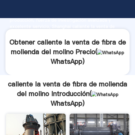
caliente la venta de fibra de molienda del molino
fabricante Agarrando fuerte capacidad de
producción, fuerza de investigación avanzada y
excelente servicio, Shanghai caliente la venta de
fibra de molienda del molino proveedor crea el valor
y aporta valores a todos los clientes.
Obtener caliente la venta de fibra de
molienda del molino Precio(
WhatsApp
)
caliente la venta de fibra de molienda
del molino Introducción(
WhatsApp
)