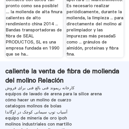
pronto como sea posible!
Es necesario realizar
.... la molienda de alta finura
periódicamente, durante la
calientes de alto
molienda, la limpieza ... para
rendimiento china 2014 ...
directamente del molino al
Bandas transportadoras de
prelimpiador y las
fibra de SEAL
impurezas más pesadaS
PRODUCTOS, SL es una
como ... gránulos de
empresa fundada en 1990
almidón, proteínas y fibra
que se ha...
fina.
caliente la venta de fibra de molienda
del molino Relación
کارخانه ریموند فنی بالغ فنی برای فروش
equipos de lavado de arena para la sílice arena
cómo hacer un molino de cuarzo
catalogos molinos de bolas
آسیاب توپ سیمانی کوچک در اوگاندا
equipo de minería de oro ipoh
molinos industriales con martillo