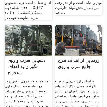
مهم و حیاتی است و از هدر رفت
ای و شفاف است جرم مخصوص
سرمایه در بخش تولید جلوگیری
: ۳٫۱۱ نقطه ذوب : C 327
می‌کند.
استحکام کششی : ۲۰ تا ۱۵
سرب مقاومت خوبی در
رونمایی از اهداف طرح
دستیابی سرب و روی
جامع سرب و روی
انگوران به اهداف
استخراج
براساس ارزیابی‌های صورت
مجتمع سرب و روی انگوران در
گرفته، معدن و کارخانه تولید
چهارماه نخست سال جاری
سرب و روی انگوران در استان
توانست در میزان تناژ تولیدات
زنجان، هم‌اکنون تولیدکننده اصلی
معدنی 100 درصد از برنامه
سرب و روی به شمار می‌رود و
تعیین‌شده را محقق کند. این
بالاترین عیار سرب و روی کشور
مجتمع شامل معدن روباز، معدن