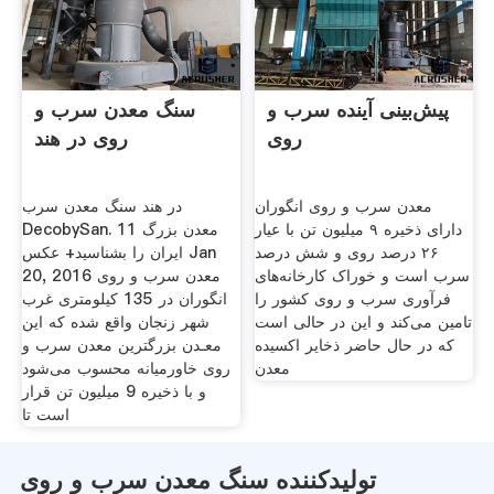
پیش‌بینی آینده سرب و
سنگ معدن سرب و
روی
روی در هند
معدن سرب و روی انگوران
در هند سنگ معدن سرب
دارای ذخیره ۹ میلیون تن با عیار
DecobySan. 11 معدن بزرگ
۲۶ درصد روی و شش درصد
ایران را بشناسید+ عکس Jan
سرب است و خوراک کارخانه‌های
20, 2016 معدن سرب و روی
فرآوری سرب و روی کشور را
انگوران در 135 کیلومتری غرب
تامین می‌کند و این در حالی است
شهر زنجان واقع شده که این
که در حال حاضر ذخایر اکسیده
معـدن بزرگترین معدن سرب و
معدن
روی خاورمیانه محسوب می‌شود
و با ذخیره 9 میلیون تن قرار
است تا
تولیدکننده سنگ معدن سرب و روی