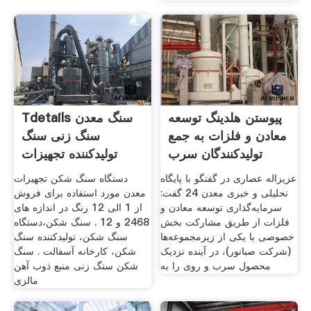
پیوستن هلدینگ توسعه
Tdetails سنگ معدن
معادن و فلزات به جمع
سنگ زنی سنگ
تولیدکنندگان سرب
تولیدکننده تجهیزات
معدن انتاریو
عزیزاله عصاری در گفتگو با پایگاه
دستگاه سنگ شکن تجهیزات
تحلیلی و خبری معدن 24 گفت:
معدن مورد استفاده برای فروش
سرمایه‌گذاری توسعه معادن و
از 1 الی 12 رنگ در اندازه های
فلزات از طریق مشارکت بخش
2468 و 12 . سنگ شکن،دستگاه
خصوصی با یکی از زیرمجموعه‌ها
سنگ شکن، تولیدکننده سنگ
(شرکت صبانور)، در آینده نزدیک
شکن، کارخانه آسفالت . سنگ
محصول سرب و روی را به
شکن سنگ زنی منبع ذوب آهن
مالزی