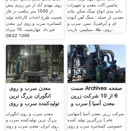
ماشین آلات معدن و تجهیزات
روی مهدی آباد از بتن ریزی بیش
دانه بندی انواع سنگ شکن ماده
از 1500 متر مکعب در فاز
معدنی از جمله : سنگ آهن (توده
نخست طرح احداث کارخانه تولید
ای و آبرفتی)، مس، سرب و
کنسانتره سرب و روی این معدن
روی، طلا، سیلیس، باریت، .
خبر داد. چهارشنبه، 15 مرداد
1399 08:22
صمت Archives صفحه
معدن سرب و روی
6 از 10 شرکت زرین
انگوران بزرگ ترین
معدن آسیا | سرب و
تولیدکننده سرب و روی
روی
شرکت زرین معدن آسیا (سهامی
معدن سرب و روی انگوران
عام ) بزرگترین تولید کننده
بزرگ ترین تولیدکننده سرب و
خصوصی کنسانتره سرب و روی
روی ایران. معدن سرب و روی