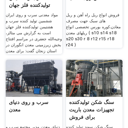
تولیدکننده فلز جهان
فروش انواع ریل راه آهن و ریل
مواد معدنی سرب و روی ایران
های سبک جهت مصرف
ششمین تولید کننده سرب و
معادن.کوره بورس تخصصی انواع
هشتیمن تولیدکننده فلز جهان
ریلهای معدن ( s10 s14 s18
است به گزارش می متالز،
s20 s30 r 8 r12 r15 r18
وجیه‌الله جعفری در مراسم افتتاح
r24 )
بخش زیرزمینی معدن انگوران در
استان زنجان گفت: برای معدن
سنگ شکن تولیدکننده
سرب و روی دنیای
تجهیزات معدن باریت
معدن
برای فروش
سنگ شکن سهند تولید کننده
دنیای معدن مدیر مجتمع سرب و