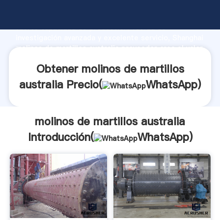
molinos de martillos australia fabricante Agarrando
fuerte capacidad de producción, fuerza de
investigación avanzada y excelente servicio, Shanghai
molinos de martillos australia proveedor crea el valor
y aporta valores a todos los clientes.
Obtener molinos de martillos
australia Precio(
WhatsApp
)
molinos de martillos australia
Introducción(
WhatsApp
)