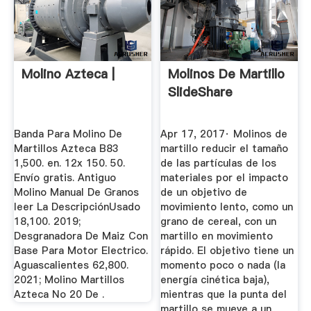
Molino Azteca |
Molinos De Martillo
SlideShare
Banda Para Molino De
Apr 17, 2017· Molinos de
Martillos Azteca B83
martillo reducir el tamaño
1,500. en. 12x 150. 50.
de las partículas de los
Envío gratis. Antiguo
materiales por el impacto
Molino Manual De Granos
de un objetivo de
leer La DescripciónUsado
movimiento lento, como un
18,100. 2019;
grano de cereal, con un
Desgranadora De Maiz Con
martillo en movimiento
Base Para Motor Electrico.
rápido. El objetivo tiene un
Aguascalientes 62,800.
momento poco o nada (la
2021; Molino Martillos
energía cinética baja),
Azteca No 20 De .
mientras que la punta del
martillo se mueve a un