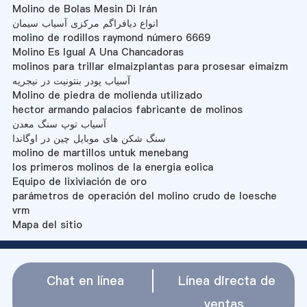
Molino de Bolas Mesin Di Irán
انواع دیافراگم مرکزی آسیاب سیمان
molino de rodillos raymond número 6669
Molino Es Igual A Una Chancadoras
molinos para trillar elmaizplantas para prosesar eimaizm
آسیاب پودر بنتونیت در نیجریه
Molino de piedra de molienda utilizado
hector armando palacios fabricante de molinos
آسیاب توپ سنگ معدن
سنگ شکن های موبایل چین در اوگاندا
molino de martillos untuk menebang
los primeros molinos de la energia eolica
Equipo de lixiviación de oro
parámetros de operación del molino crudo de loesche
vrm
Mapa del sitio
Chat en línea
Línea directa de
ventas