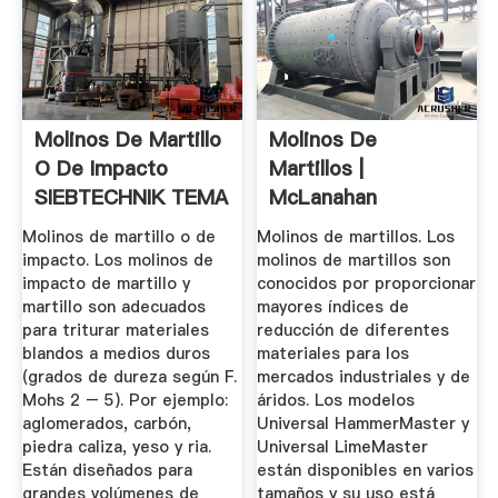
Molinos De Martillo
Molinos De
O De Impacto
Martillos |
SIEBTECHNIK TEMA
McLanahan
Molinos de martillo o de
Molinos de martillos. Los
impacto. Los molinos de
molinos de martillos son
impacto de martillo y
conocidos por proporcionar
martillo son adecuados
mayores índices de
para triturar materiales
reducción de diferentes
blandos a medios duros
materiales para los
(grados de dureza según F.
mercados industriales y de
Mohs 2 – 5). Por ejemplo:
áridos. Los modelos
aglomerados, carbón,
Universal HammerMaster y
piedra caliza, yeso y ria.
Universal LimeMaster
Están diseñados para
están disponibles en varios
grandes volúmenes de
tamaños y su uso está