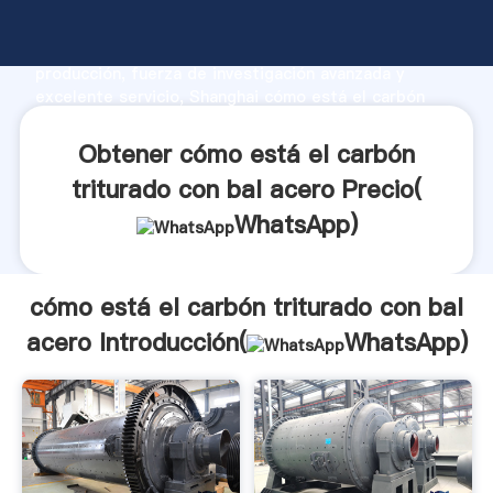
cómo está el carbón triturado con bal acero
fabricante Agarrando fuerte capacidad de
producción, fuerza de investigación avanzada y
excelente servicio, Shanghai cómo está el carbón
triturado con bal acero proveedor crea el valor y
aporta valores a todos los clientes.
Obtener cómo está el carbón
triturado con bal acero Precio(
WhatsApp
)
cómo está el carbón triturado con bal
acero Introducción(
WhatsApp
)