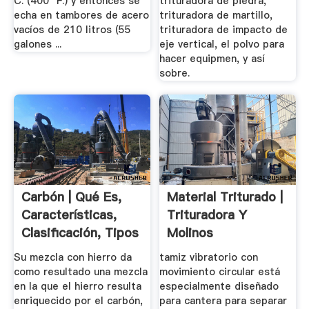
C. (400° F.) y entonces se
trituradora de piedra,
echa en tambores de acero
trituradora de martillo,
vacíos de 210 litros (55
trituradora de impacto de
galones ...
eje vertical, el polvo para
hacer equipmen, y así
sobre.
Carbón | Qué Es,
Material Triturado |
Características,
Trituradora Y
Clasificación, Tipos
Molinos
...
Su mezcla con hierro da
tamiz vibratorio con
como resultado una mezcla
movimiento circular está
en la que el hierro resulta
especialmente diseñado
enriquecido por el carbón,
para cantera para separar