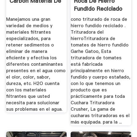
Carbón Material De
Roca De Hierro
Fundido Reciclado
Manejamos una gran
cono triturado de roca de
variedad de medios y
hierro fundido reciclado .
materiales filtrantes
Trituradora del
especializados, para
hierroTrituradora de
retener sedimentos o
tomates de hierro fundido
eliminar de manera
Garhe Gatoo, Esta
eficiente y efectiva los
trituradora de tomates
diferentes contaminantes
está fabricada
presentes en el agua como
principalmente en hierro
el olor, color, sabor,
fundido y cuerpo estañado,
dureza, etc. H2O cuenta
con lo que tenemos un
con los materiales
producto que es
filtrantes que usted
prácticamente para toda
necesita para solucionar
Cuchara Trituradora
sus problemas en el agua.
Crusher, La gama de
cucharas trituradoras es el
más equipada. para la ...