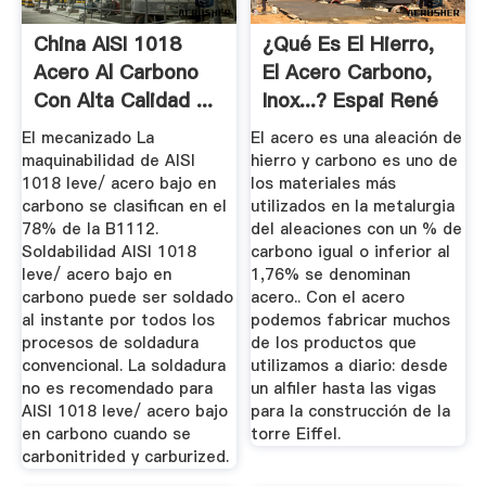
China AISI 1018
¿Qué Es El Hierro,
Acero Al Carbono
El Acero Carbono,
Con Alta Calidad ...
Inox...? Espai René
El mecanizado La
El acero es una aleación de
maquinabilidad de AISI
hierro y carbono es uno de
1018 leve/ acero bajo en
los materiales más
carbono se clasifican en el
utilizados en la metalurgia
78% de la B1112.
del aleaciones con un % de
Soldabilidad AISI 1018
carbono igual o inferior al
leve/ acero bajo en
1,76% se denominan
carbono puede ser soldado
acero.. Con el acero
al instante por todos los
podemos fabricar muchos
procesos de soldadura
de los productos que
convencional. La soldadura
utilizamos a diario: desde
no es recomendado para
un alfiler hasta las vigas
AISI 1018 leve/ acero bajo
para la construcción de la
en carbono cuando se
torre Eiffel.
carbonitrided y carburized.