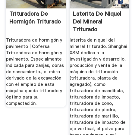
Trituradora De
Laterita De Niquel
Hormigón Triturado
Del Mineral
Triturado
Trituradora De
Trituradora de hormigón y
laterita de niquel del
Cono
pavimento | Cofersa.
mineral triturado. Shanghai
Trituradora de hormigón y
XSM dedica a la
pavimento. Especialmente
investigación y desarrollo,
indicada para zanjas, obras
producción y venta de la
de saneamiento., el mbro
máquina de trituración
derivado de la excavación
(trituradora, planta de
con el empleo de esta
agregado), como
máquina queda triturado y
trituradora de mandíbula,
óptimo para su
trituradora de impacto,
compactación.
trituradora de cono,
trituradora de piedra,
trituradora de martillo,
trituradora de impacto de
eje vertical, el polvo para
hacer equipmen, y así