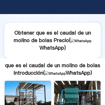
que es el caudal de un molino de bolas fabricante
Agarrando fuerte capacidad de producción, fuerza
de investigación avanzada y excelente servicio,
Shanghai que es el caudal de un molino de bolas
proveedor crea el valor y aporta valores a todos los
clientes.
Obtener que es el caudal de un
molino de bolas Precio(
WhatsApp
)
que es el caudal de un molino de bolas
Introducción(
WhatsApp
)