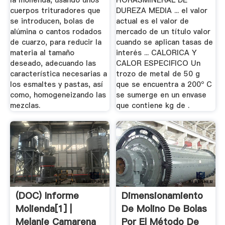
la molienda, usando unos
HORASMINERAL DE
cuerpos trituradores que
DUREZA MEDIA ... el valor
se introducen, bolas de
actual es el valor de
alúmina o cantos rodados
mercado de un título valor
de cuarzo, para reducir la
cuando se aplican tasas de
materia al tamaño
interés ... CALORICA Y
deseado, adecuando las
CALOR ESPECIFICO Un
característica necesarias a
trozo de metal de 50 g
los esmaltes y pastas, así
que se encuentra a 200º C
como, homogeneizando las
se sumerge en un envase
mezclas.
que contiene kg de .
(DOC) Informe
Dimensionamiento
Molienda[1] |
De Molino De Bolas
Melanie Camarena
Por El Método De