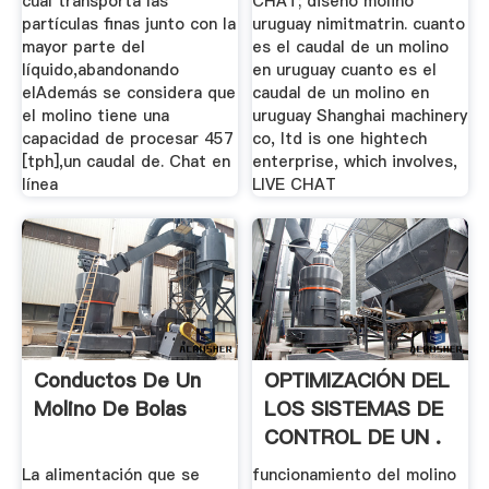
cual transporta las
CHAT; diseno molino
partículas finas junto con la
uruguay nimitmatrin. cuanto
mayor parte del
es el caudal de un molino
líquido,abandonando
en uruguay cuanto es el
elAdemás se considera que
caudal de un molino en
el molino tiene una
uruguay Shanghai machinery
capacidad de procesar 457
co, ltd is one hightech
[tph],un caudal de. Chat en
enterprise, which involves,
línea
LIVE CHAT
Conductos De Un
OPTIMIZACIÓN DEL
Molino De Bolas
LOS SISTEMAS DE
CONTROL DE UN .
La alimentación que se
funcionamiento del molino