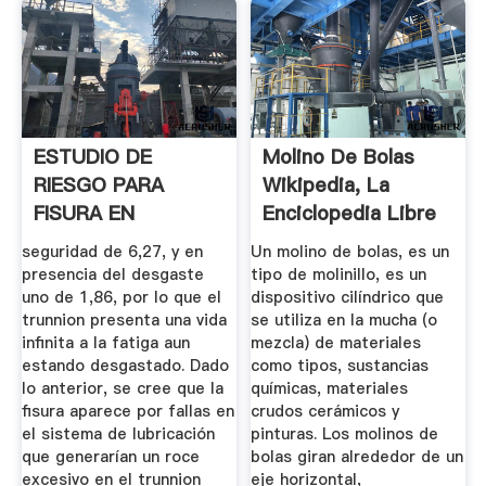
ESTUDIO DE
Molino De Bolas
RIESGO PARA
Wikipedia, La
FISURA EN
Enciclopedia Libre
TRUNNION DE UN .
seguridad de 6,27, y en
Un molino de bolas, es un
presencia del desgaste
tipo de molinillo, es un
uno de 1,86, por lo que el
dispositivo cilíndrico que
trunnion presenta una vida
se utiliza en la mucha (o
infinita a la fatiga aun
mezcla) de materiales
estando desgastado. Dado
como tipos, sustancias
lo anterior, se cree que la
químicas, materiales
fisura aparece por fallas en
crudos cerámicos y
el sistema de lubricación
pinturas. Los molinos de
que generarían un roce
bolas giran alrededor de un
excesivo en el trunnion
eje horizontal,