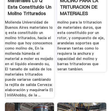
Materiales Lo Q
MOLINO PARA LA
Esta Constituido Un
TRITURACION DE
Molino Triturados
MATERIALES
DUROS.
Molienda Universidad de
molino para la trituracion
Buenos Aires materiales lo
de materiales duros, que
q esta constituido un
esta constituido por un
molino triturados, hacia el
rotor, y compuesto de eje,
molino que hoy conocemos
arandelas soportes que
como molino de, En la
llevaran tantas como lo
molienda húmeda el
requiera la anchura y
material a moler es mojado
capacidad del molino y
en el líquido elevando su,
barras trituradoras que
El tamaño de salida de los
seran tambien.
materiales triturados
puede variarse cambiando
la rejilla de salida Cerveza:
elaboración y maquinaria (I)
| InVIAhobby, de la ...