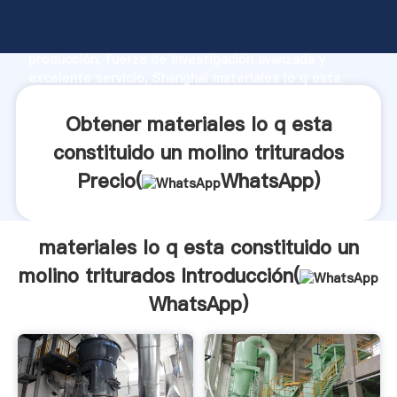
materiales lo q esta constituido un molino triturados
fabricante Agarrando fuerte capacidad de
producción, fuerza de investigación avanzada y
excelente servicio, Shanghai materiales lo q esta
constituido un molino triturados proveedor crea el
valor y aporta valores a todos los clientes.
Obtener materiales lo q esta
constituido un molino triturados
Precio(
WhatsApp
)
materiales lo q esta constituido un
molino triturados Introducción(
WhatsApp
)