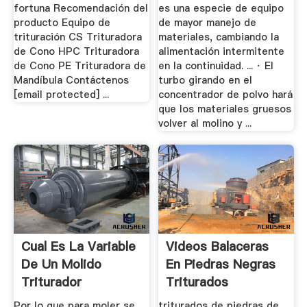
fortuna Recomendación del
es una especie de equipo
producto Equipo de
de mayor manejo de
trituración CS Trituradora
materiales, cambiando la
de Cono HPC Trituradora
alimentación intermitente
de Cono PE Trituradora de
en la continuidad. ... · El
Mandíbula Contáctenos
turbo girando en el
[email protected] ...
concentrador de polvo hará
que los materiales gruesos
volver al molino y ...
Cual Es La Variable
Videos Balaceras
De Un Molido
En Piedras Negras
Triturador
Triturados
Por lo que para moler se
triturados de piedras de