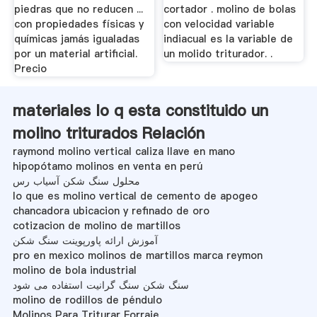
piedras que no reducen ...
cortador . molino de bolas
con propiedades físicas y
con velocidad variable
químicas jamás igualadas
indiacual es la variable de
por un material artificial.
un molido triturador. .
Precio
materiales lo q esta constituido un
molino triturados Relación
raymond molino vertical caliza llave en mano
hipopótamo molinos en venta en perú
محلول سنگ شکن آسیاب رس
lo que es molino vertical de cemento de apogeo
chancadora ubicacion y refinado de oro
cotizacion de molino de martillos
آموزش ارائه پاورپوینت سنگ شکن
pro en mexico molinos de martillos marca reymon
molino de bola industrial
سنگ شکن سنگ گرانیت استفاده می شود
molino de rodillos de péndulo
Molinos Para Triturar Forraje