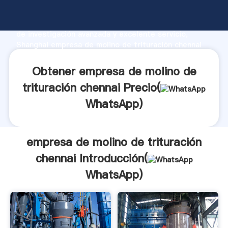
empresa de molino de trituración chennai fabricante
Agarrando fuerte capacidad de producción, fuerza
de investigación avanzada y excelente servicio,
Shanghai empresa de molino de trituración chennai
proveedor crea el valor y aporta valores a todos los
clientes.
Obtener empresa de molino de
trituración chennai Precio(
WhatsApp
)
empresa de molino de trituración
chennai Introducción(
WhatsApp
)