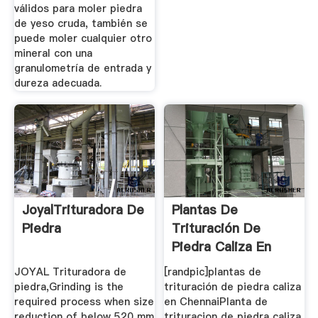
válidos para moler piedra
de yeso cruda, también se
puede moler cualquier otro
mineral con una
granulometría de entrada y
dureza adecuada.
JoyalTrituradora De
Plantas De
Piedra
Trituración De
Piedra Caliza En
Chennai
JOYAL Trituradora de
[randpic]plantas de
piedra,Grinding is the
trituración de piedra caliza
required process when size
en ChennaiPlanta de
reduction of below 520 mm
trituracion de piedra caliza