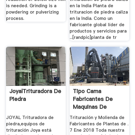
is needed. Grinding is a
en la India Planta de
powdering or pulverizing
trituracion de piedra caliza
process.
en la India. Como un
fabricante global líder de
productos y servicios para
...[randpic]planta de tr
JoyalTrituradora De
Tipo Cama
Piedra
Fabricantes De
Maquinas De
Molienda De
JOYAL Trituradora de
Trituración y Molienda de
Chennai
piedra,equipos de
Fabricantes de Plantas de .
trituración Joya está
7 Ene 2018 Toda nuestra