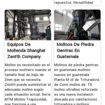
repuestos. Versatilidad
Equipos De
Molinos De Piedra
Molienda Shanghai
Gentrac En
Zenith Company
Guatemala
Netskiscredito
Molino es necesitado en el
Molinos de piedra gentrac
proceso molinero cuando el
en guatemala molinos
tamaño final de bajo de
nuevos en guatemala
2mm que se necesita.
Planta M vil de Trituradora
Zenith puede suministrar el
de Cono molino de. TX
adecuado molino sugún
molino ultrafino reforzado
cada situación actual. Serie
es una nueva instalaci;n
MTM Molino Trapezoidal,
dise;ada por calefactores
que funciona a una
trituradora y molinos