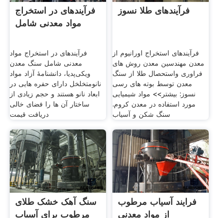
فرآیندهای طلا نسوز
فرآیندهای در استخراج
مواد معدنی شامل
فرآیندهای استخراج اورانیوم از
فرآیندهای در استخراج مواد
معدن مهندسین معدن روش های
معدنی شامل سنگ معدن
فراوری واستحصال طلا از سنگ
ویکی‌پدیا، دانشنامهٔ آزاد مواد
معدن توسط بوته های رسی
نانومتخلخل دارای حفره هایی در
نسوز: بیشتر>> مواد شیمیایی
ابعاد نانو هستند و حجم زیادی از
مورد استفاده در معدن کروم.
ساختار آن ها را فضای خالی
سنگ شکن و آسیاب
دریافت قیمت
فرایند آسیاب مرطوب
سنگ آهک خشک طلای
از مواد معدنی
مرطوب برای آسیاب