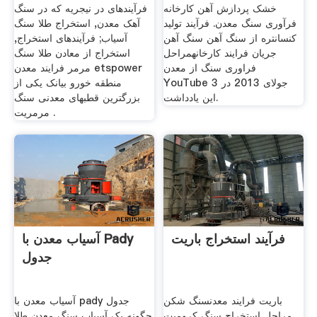
خشک پردازش آهن کارخانه
فرآیندهای در نیجریه که در سنگ
فرآوری سنگ معدن. فرآيند توليد
آهک معدن, استخراج طلا سنگ
كنسانتره از سنگ آهن سنگ آهن
آسیاب; فرآیندهای استخراج,
جریان فرایند کارخانه‫مراحل
استخراج از معادن طلا سنگ
فراوری سنگ از معدن‬‎
مرمر فرایند معدن etspower
YouTube 3 جولای 2013 در
منطقه خورو بیانک یکی از
این یادداشت.
بزرگترین قطبهای معدنی سنگ
مرمریت .
فرآیند استخراج باریت
آسیاب معدن با Pady
جدول
باریت فرایند معدنسنگ شکن
آسیاب معدن با pady جدول
مراحل استخراج سنگ کرومیت
چگونه یک آسیاب سنگ معدن طلا