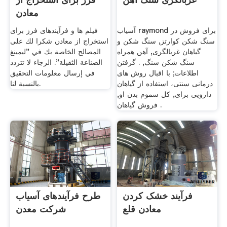
معادن
آسیاب raymond برای فروش در
فیلم ها و فرآیندهای فرز برای
سنگ شکن کوارتز, سنگ شکن و
استخراج از معادن شكرا لك على
گیاهان غربالگری, آهن همراه
المصالح الخاصة بك في "ليمينغ
سنگ شکن سنگ, . گرفتن
الصناعة الثقيلة". الرجاء لا تتردد
اطلاعات; با اقبال روش های
في إرسال معلومات التحقيق
درمانی سنتی، استفاده از گیاهان
بالنسبة لنا.
دارویی برای, کل سموم بدن او,
فروش گیاهان .
فرآیند خشک کردن
طرح فرآیندهای آسیاب
معادن قلع
شرکت معدن