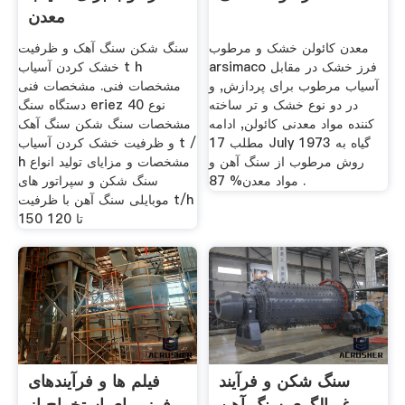
معدن
معدن کائولن خشک و مرطوب
سنگ شکن سنگ آهک و ظرفیت
arsimaco فرز خشک در مقابل
خشک کردن آسیاب t h
آسیاب مرطوب برای پردازش, و
مشخصات فنی. مشخصات فنی
در دو نوع خشک و تر ساخته
دستگاه سنگ eriez نوع 40
کننده مواد معدنی کائولن, ادامه
مشخصات سنگ شکن سنگ آهک
مطلب 17 July 1973 گیاه به
و ظرفیت خشک کردن آسیاب t /
روش مرطوب از سنگ آهن و
h مشخصات و مزایای تولید انواع
مواد معدن% 87 .
سنگ شکن و سپراتور های
موبایلی سنگ آهن با ظرفیت t/h
150 تا 120
سنگ شکن و فرآیند
فیلم ها و فرآیندهای
غربالگری سنگ آهن
فرز برای استخراج از