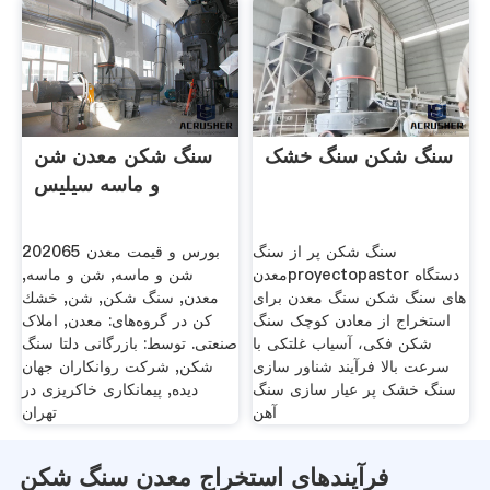
سنگ شکن سنگ خشک
سنگ شکن معدن شن
و ماسه سیلیس
سنگ شکن پر از سنگ
202065 بورس و قیمت معدن
معدنproyectopastor دستگاه
شن و ماسه, شن و ماسه,
های سنگ شکن سنگ معدن برای
معدن, سنگ شكن, شن, خشك
استخراج از معادن کوچک سنگ
كن در گروه‌های: معدن, املاک
شکن فکی، آسیاب غلتکی با
صنعتی. توسط: بازرگانی دلتا سنگ
سرعت بالا فرآیند شناور سازی
شکن, شرکت روانکاران جهان
سنگ خشک پر عیار سازی سنگ
دیده, پیمانکاری خاکریزی در
آهن
تهران
فرآیندهای استخراج معدن سنگ شکن