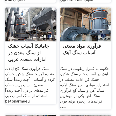
فرآوری مواد معدنی
جامائیکا آسیاب خشک
آسیاب سنگ آهک
از سنگ معدن در
امارات متحده عربی
چگونه به کنترل رطوبت در سنگ
سنگ فرآوری سنگ گچ ایالات
آهک در آسیاب خام سنگ شکن،
متحده آمریکا سنگ شکن, خشک
خشک کن ادامه مطلب در
کرده و آسیاب . [چت زنده] سنگ
استخراج موادى نظير سنگ آهک،
معدن; آسیاب برج, خشک
سنگ آهن و سنگ گچ فرآوری
فرایندهای تر در . [چت زنده]
سنگ آهن یکی از مهمترین
استفاده از سنگ آسیاب دبی
فرایندهای زنجیره تولید فولاد
betonarmeeu
است.