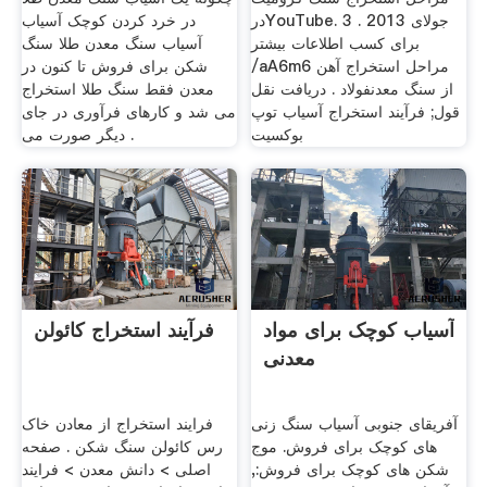
درYouTube. 3 جولای 2013 .
در خرد کردن کوچک آسیاب
برای کسب اطلاعات بیشتر
آسیاب سنگ معدن طلا سنگ
/aA6m6 مراحل استخراج آهن
شکن برای فروش تا کنون در
از سنگ معدنفولاد . دریافت نقل
معدن فقط سنگ طلا استخراج
قول; فرآیند استخراج آسیاب توپ
می شد و کارهای فرآوری در جای
بوکسیت
دیگر صورت می .
آسیاب کوچک برای مواد
فرآیند استخراج کائولن
معدنی
آفریقای جنوبی آسیاب سنگ زنی
فرایند استخراج از معادن خاک
های کوچک برای فروش. موج
رس کائولن سنگ شکن . صفحه
شکن های کوچک برای فروش:,
اصلی > دانش معدن > فرایند