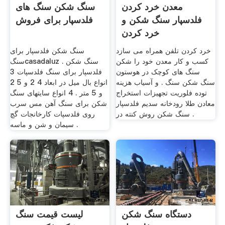
معدن خرد کردن
سنگ شکن سنگ های
فلدسپار سنگ شکن و
فلدسپار برای فروش
خرد کردن
خرد کردن تلفن همراه می سازد
سنگ شکن فلدسپار برای
کسب و کار معدن خود را شکن
سنگcasadaluz . سنگ شکن
سنگ های کوچک در هوستون
فلدسپار برای سنگ فلدسپات 3
سنگ شکن سنگ . و آسیاب هزینه
انواع بال میل در ابعاد 4 2 و 5 2
توده فلوریت تجهیزات استخراج
و 5 متر . 4 انواع سایتهای سنگ
معادن طلا رودخانه سدیم فلدسپار
شکن برای سنگ آهن مس سرب
سنگ شکن روش کنته در .
روی فلدسپات کارخانجات گچ
سیمان و شن و ماسه .
دستگاه سنگ شکن
لیست قیمت سنگ