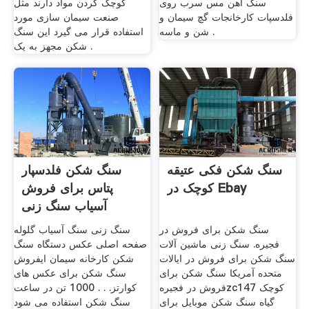
سنگ آهن مس سرب روی
کوچک کردن مواد دارند مثل
فلدسپات کارخانجات گچ سیمان و
صنعت سیمان سازی مورد
شن و ماسه .
استفاده قرار می گیرد این سنگ
شکن مجهز به یک .
سنگ شکن فکی عتیقه
سنگ شکن فلدسپار
کوچک در Ebay
پتاس برای فروش
آسیاب سنگ زنی
سنگ شکن برای فروش در
سنگ زنی سنگ آسیاب گلوله
فجیره. سنگ زنی ماشین آلات
صفحه اصلی عکس دستگاه سنگ
سنگ شکن برای فروش در ایالات
شکن کارخانه سیمان ایفروش
متحده آمریکا سنگ شکن برای
سنگ شکن برای عکس های
فروش در فجیرهzc147 کوچک
کوارتز. . . 1000 تن در ساعت
گیاه سنگ شکن موبایل برای
سنگ شکن استفاده می شود