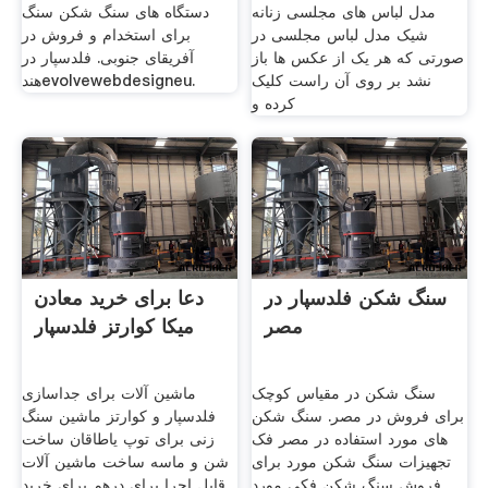
مدل لباس های مجلسی زنانه
دستگاه های سنگ شکن سنگ
شیک مدل لباس مجلسی در
برای استخدام و فروش در
صورتی که هر یک از عکس ها باز
آفریقای جنوبی. فلدسپار در
نشد بر روی آن راست کلیک
هندevolvewebdesigneu.
کرده و
سنگ شکن فلدسپار در
دعا برای خرید معادن
مصر
میکا کوارتز فلدسپار
سنگ شکن در مقیاس کوچک
ماشین آلات برای جداسازی
برای فروش در مصر. سنگ شکن
فلدسپار و کوارتز ماشین سنگ
های مورد استفاده در مصر فک
زنی برای توپ یاطاقان ساخت
تجهیزات سنگ شکن مورد برای
شن و ماسه ساخت ماشین آلات
فروش سنگ شکن فکی مورد
قابل اجرا برای درهم برای خرید