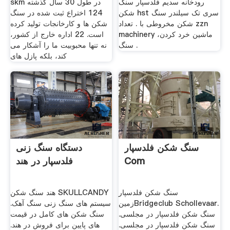
رودخانه سدیم فلدسپار سنگ
skm در طول 30 سال گذشته
شکن hst سری تک سیلندر سنگ
124 اختراع ثبت شده در سنگ
شکن مخروطی با . تعداد zzn
شکن ها و کارخانجات تولید کرده
machinery ماشین خرد کردن،
است. 22 اداره خارج از کشور،
سنگ .
نه تنها محبوبیت ما را آشکار می
کند، بلکه پازل های
سنگ شکن فلدسپار
دستگاه سنگ زنی
Com
فلدسپار در هند
سنگ شکن فلدسپار
هند سنگ شکن SKULLCANDY
زمینBridgeclub Schollevaar.
سیستم های سنگ زنی سنگ آهک.
سنگ شکن فلدسپار در مجلسی.
سنگ شکن های کامل در قیمت
سنگ شکن فلدسپار در مجلسی.
های پایین برای فروش در هند.