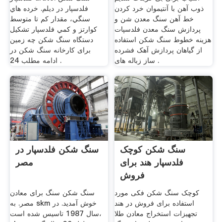
ذوب آهن با آنتیموان خرد کردن
فلدسپار در دیلم. خرده هاي
خط آهن سنگ معدن شن و
سنگي، مقدار کم تا متوسط
پردازش سنگ معدن فلدسپات
کوارتز و کمي فلدسپار تشکیل
هزینه خطوط سنگ شکن استفاده
دستگاه سنگ شکن چه زمین
از گیاهان پردازش آهک فشرده
برای کارخانه سنگ شکن در
ساز زباله های .
ادامه مطلب 24 .
سنگ شکن کوچک
سنگ شکن فلدسپار در
فلدسپار هند برای
مصر
فروش
کوچک سنگ شکن فکی مورد
سنگ شکن سنگ برای معادن
استفاده برای فروش در هند
مصر. به skm خوش آمدید. در
تجهیزات استخراج معادن طلا
سال 1987 تاسیس شده است،