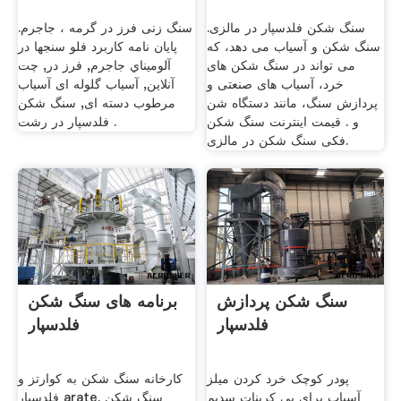
سنگ شکن فلدسپار در مالزی.
سنگ زنی فرز در گرمه ، جاجرم.
سنگ شکن و آسیاب می دهد، که
پايان نامه کاربرد فلو سنجها در
می تواند در سنگ شکن های
آلوميناي جاجرم, فرز در, چت
خرد، آسیاب های صنعتی و
آنلاین, آسیاب گلوله ای آسیاب
پردازش سنگ، مانند دستگاه شن
مرطوب دسته ای, سنگ شکن
و . قیمت اینترنت سنگ شکن
فلدسپار در رشت .
فکی سنگ شکن در مالزی.
سنگ شکن پردازش
برنامه های سنگ شکن
فلدسپار
فلدسپار
پودر کوچک خرد کردن میلز
کارخانه سنگ شکن به کوارتز و
آسیاب برای بی کربنات سدیم
فلدسپار arate. سنگ شکن