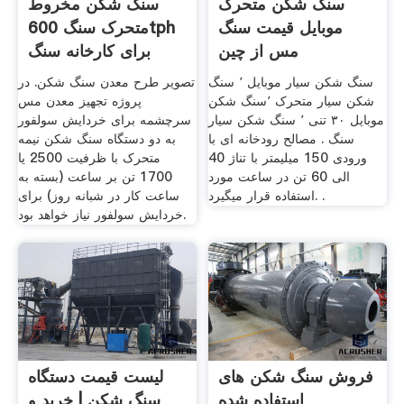
سنگ شکن متحرک
سنگ شکن مخروط
موبایل قیمت سنگ
متحرک سنگ 600tph
مس از چین
برای کارخانه سنگ
معدن
سنگ شکن سیار موبایل ٬ سنگ
تصویر طرح معدن سنگ شکن. در
شکن سیار متحرک ٬سنگ شکن
پروژه تجهیز معدن مس
موبایل ۳۰ تنی ٬ سنگ شکن سیار
سرچشمه برای خردایش سولفور
سنگ . مصالح رودخانه ای با
به دو دستگاه سنگ شکن نیمه
ورودی 150 میلیمتر با تناژ 40
متحرک با ظرفیت 2500 یا
الی 60 تن در ساعت مورد
1700 تن بر ساعت (بسته به
استفاده قرار میگیرد. .
ساعت کار در شبانه روز) برای
خردایش سولفور نیاز خواهد بود.
فروش سنگ شکن های
لیست قیمت دستگاه
استفاده شده
سنگ شکن | خرید و