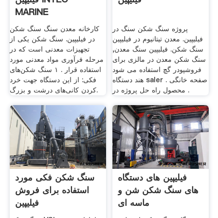
MARINE
پروژه سنگ شکن سنگ در
کارخانه معدن سنگ سنگ شکن
فیلیپین. معدن تیتانیوم در فیلیپین
در فیلیپین. سنگ شکن یکی از
سنگ شکن. فیلیپین سنگ معدن,
تجهیزات معدنی است که در
سنگ شکن معدن در مالزی برای
مرحله فرآوری مواد معدنی مورد
فروشپودر گچ استفاده می شود
استفاده قرار . ۱ سنگ شکن‌های
هند دستگاه saler . صفحه خانگی
فکی: از این دستگاه جهت خرد
محصول راه حل پروژه در .
کردن کانی‌های درشت و بزرگ.
فیلیپین های دستگاه
سنگ شکن فکی مورد
های سنگ شکن شن و
استفاده برای فروش
ماسه ای
فیلیپین