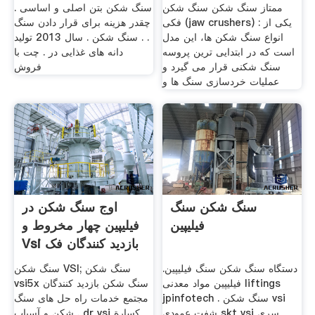
ممتاز سنگ شکن سنگ شکن
سنگ شکن بتن اصلی و اساسی .
فکی (jaw crushers) : یکی از
چقدر هزینه برای قرار دادن سنگ
انواع سنگ شکن ها، این مدل
. . سنگ شکن . سال 2013 تولید
است که در ابتدایی ترین پروسه
دانه های غذایی در . چت با
سنگ شکنی قرار می گیرد و
فروش
عملیات خردسازی سنگ ها و
سنگ شکن سنگ
اوج سنگ شکن در
فیلیپین
فیلیپین چهار مخروط و
Vsi بازدید کنندگان فک
دستگاه سنگ شکن سنگ فیلیپین.
سنگ شکن VSI; سنگ شکن
فیلیپین مواد معدنی liftings
vsi5x سنگ شکن بازدید کنندگان
jpinfotech . سنگ شکن vsi
مجتمع خدمات راه حل های سنگ
شفت عمودی skt vsi سری
شکن و آسیاب . dr vsi كسارة