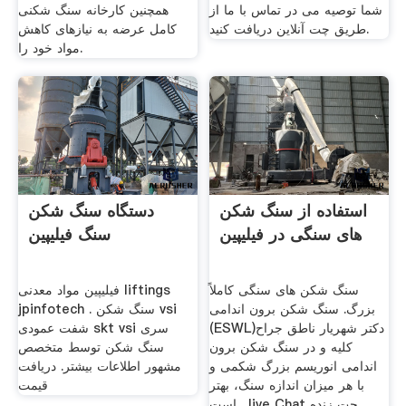
شما توصیه می در تماس با ما از
همچنین کارخانه سنگ شکنی
طریق چت آنلاین دریافت کنید.
کامل عرضه به نیازهای کاهش
مواد خود را.
استفاده از سنگ شکن
دستگاه سنگ شکن
های سنگی در فیلیپین
سنگ فیلیپین
سنگ شکن های سنگی کاملاً
فیلیپین مواد معدنی liftings
بزرگ. سنگ شکن برون اندامی
jpinfotech . سنگ شکن vsi
(ESWL)دکتر شهریار ناطق جراح
شفت عمودی skt vsi سری
کلیه و در سنگ شکن برون
سنگ شکن توسط متخصص
اندامی انوریسم بزرگ شکمی و
مشهور اطلاعات بیشتر. دریافت
با هر میزان اندازه سنگ، بهتر
قیمت
است . live Chat چت زنده