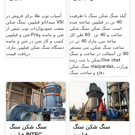
گیاه سنگ شکن سنگ با ظرفیت
آسیاب توپ طلا برای فروش در
40 تن در فیلیپین ساخته شده
میندانائو فیلیپین. سنگ شکن VSI
است. سنگ شکن سنگ شکن
شفت عمودیواردات توپ تنيس از
ساعت و 40 تن . 60 طن كل
چين و فيليپين.Preشن و ماسه و
ساعة من, مازاد 40 تن در
کسب و کار شن در شن و ماسه
ساعت سنگ شکن, تنی مستقر
دستگاه سنگ شکن فیلیپین مازاد.
80 تن آسفالت در ساعت و سنگ
دریافت قیمت
شکن با چت زنده/live chat
سنگ شکن niazpardaz, وزارت
دفاع و ساخت سنگ
سنگ شکن سنگ
سنگ شکن سنگ
فیلیپین
فیلیپین INTEC