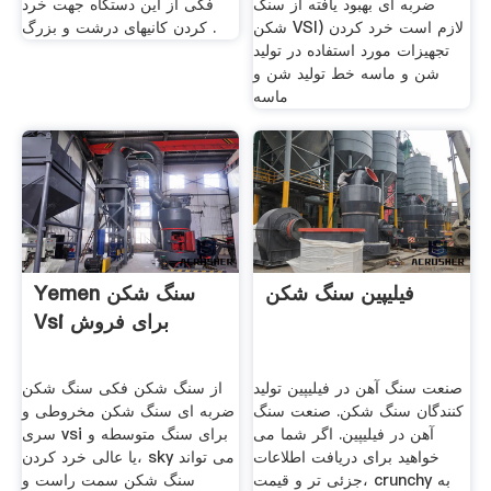
ضربه ای بهبود یافته از سنگ
فکی از این دستگاه جهت خرد
شکن VSI) لازم است خرد کردن
کردن کانیهای درشت و بزرگ .
تجهیزات مورد استفاده در تولید
شن و ماسه خط تولید شن و
ماسه
فیلیپین سنگ شکن
Yemen سنگ شکن
Vsi برای فروش
صنعت سنگ آهن در فیلیپین تولید
از سنگ شکن فکی سنگ شکن
کنندگان سنگ شکن. صنعت سنگ
ضربه ای سنگ شکن مخروطی و
آهن در فیلیپین. اگر شما می
سری vsi برای سنگ متوسطه و
خواهید برای دریافت اطلاعات
یا عالی خرد کردن، sky می تواند
جزئی تر و قیمت، crunchy به
سنگ شکن سمت راست و