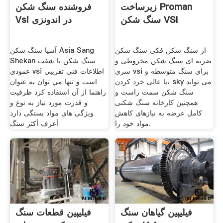
زیرساخت Proman
فروشنده سنگ شکن
سنگ شکن VSI
Vsi در اندونزی
از سنگ شکن فکی سنگ شکن
آسیا سنگ شکن Asia Sang
ضربه ای سنگ شکن مخروطی و
Shekan سنگ شکن با شفت
سری vsi برای سنگ متوسطه و
عمودي vsi اطلاعات فنی تقريبي
یا عالی خرد کردن، sky می تواند
است و تنها مي توان به عنوان
سنگ شکن سمت راست و
راهنما از آن استفاده کرد ظرفیت
همچنین کارخانه سنگ شکنی
و قدرت مورد نیاز به نوع و
کامل عرضه به نیازهای کاهش
ویژگی های مواد بستگی دارد
مواد خود را.
أعرف أكثر سنگ
فیلیپین گیاهان سنگ
فیلیپین قطعات سنگ