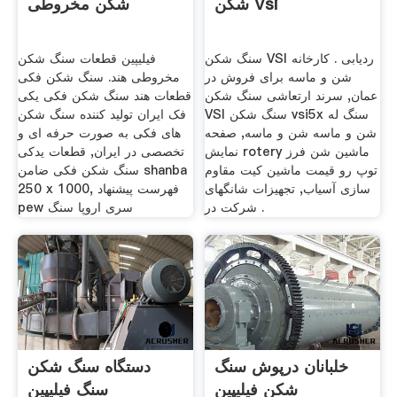
شکن Vsi
شکن مخروطی
سنگ شکن VSI ردیابی . کارخانه
فیلیپین قطعات سنگ شکن
شن و ماسه برای فروش در
مخروطی هند. سنگ شکن فکی
عمان, سرند ارتعاشی سنگ شکن
قطعات هند سنگ شکن فکی یکی
VSI سنگ شکن vsi5x سنگ له
فک ایران تولید کننده سنگ شکن
شن و ماسه شن و ماسه, صفحه
های فکی به صورت حرفه ای و
نمایش rotery ماشین شن فرز
تخصصی در ایران, قطعات یدکی
توپ رو قیمت ماشین کیت مقاوم
سنگ شکن فکی ضامن shanba
سازی آسیاب, تجهیزات شانگهای
250 x 1000, فهرست پیشنهاد
شرکت در .
pew سری اروپا سنگ
خلبانان درپوش سنگ
دستگاه سنگ شکن
شکن فیلیپین
سنگ فیلیپین