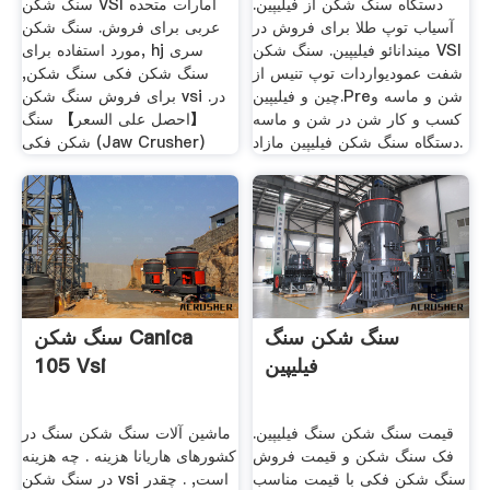
دستگاه سنگ شکن از فیلیپین.
سنگ شکن VSI امارات متحده
آسیاب توپ طلا برای فروش در
عربی برای فروش. سنگ شکن
میندانائو فیلیپین. سنگ شکن VSI
مورد استفاده برای, hj سری
شفت عمودیواردات توپ تنيس از
سنگ شکن فکی سنگ شکن,
چين و فيليپين.Preشن و ماسه و
برای فروش سنگ شکن vsi در.
کسب و کار شن در شن و ماسه
【احصل على السعر】 سنگ
دستگاه سنگ شکن فیلیپین مازاد.
شکن فکی (Jaw Crusher)
سنگ شکن سنگ
سنگ شکن Canica
فیلیپین
105 Vsi
قیمت سنگ شکن سنگ فیلیپین.
ماشین آلات سنگ شکن سنگ در
فک سنگ شکن و قیمت فروش
کشورهای هاریانا هزینه . چه هزینه
سنگ شکن فکی با قیمت مناسب
در سنگ شکن vsi است, . چقدر