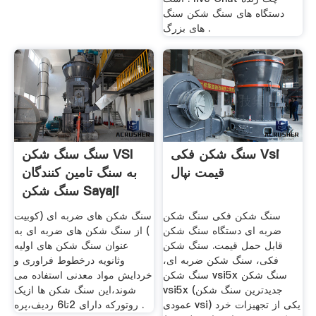
دستگاه های سنگ شکن سنگ
های بزرگ .
سنگ شکن فکی Vsi
سنگ سنگ شکن VSI
قیمت نپال
به سنگ تامین کنندگان
سنگ شکن Sayaji
سنگ شکن فکی سنگ شکن
سنگ شکن های ضربه ای (کوبیت
ضربه ای دستگاه سنگ شکن
) از سنگ شکن های ضربه ای به
قابل حمل قیمت. سنگ شکن
عنوان سنگ شکن های اولیه
فکی، سنگ شکن ضربه ای،
وثانویه درخطوط فراوری و
سنگ شکن vsi5x سنگ شکن
خردایش مواد معدنی استفاده می
vsi5x (جدیدترین سنگ شکن
شوند،این سنگ شکن ها ازیک
عمودی vsi) یکی از تجهیزات خرد
روتورکه دارای 2تا6 ردیف،پره .