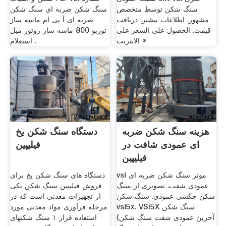
سنگ شکن توسط متخصص
سنگ شکن ضربه ای سنگ شکن
مشهور. اطلاعات بیشتر. دریافت
ضربه ای آ پی ام ماسه ساز
قیمت. الحصول على السعر على
توربو 800 ماسه ساز روتور میل
الانترنت »
. استعلام
هزینه سنگ شکن ضربه
دستگاه سنگ شکن یخ
ای عمودی شافت در
فیلیپین
فیلیپین
vsi موثر سنگ شکن ضربه ای
دستگاه های سنگ شکن یخ برای
عمودی شفت. تصویری از سنگ
فروش فیلیپین سنگ شکن یکی
شکن چکشی عمودی. سنگ شکن
از تجهیزات معدنی است که در
vsi5x. VSI5X سنگ شکن
مرحله فرآوری مواد معدنی مورد
(آخرین عمودی شفت سنگ شکن
استفاده قرار ۱ سنگ شکنهای