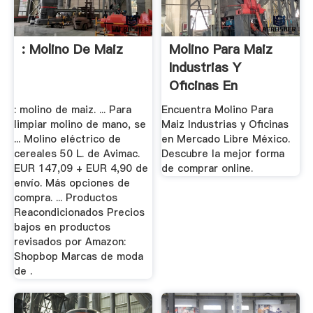
: Molino De Maiz
Molino Para Maiz
Industrias Y
Oficinas En
Mercado Libre ...
: molino de maiz. ... Para
Encuentra Molino Para
limpiar molino de mano, se
Maiz Industrias y Oficinas
... Molino eléctrico de
en Mercado Libre México.
cereales 50 L. de Avimac.
Descubre la mejor forma
EUR 147,09 + EUR 4,90 de
de comprar online.
envío. Más opciones de
compra. ... Productos
Reacondicionados Precios
bajos en productos
revisados por Amazon:
Shopbop Marcas de moda
de .