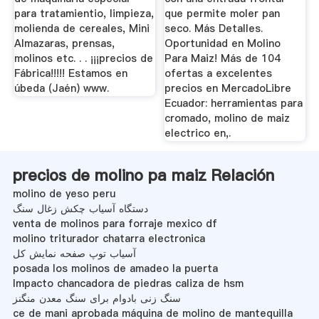
para tratamientio, limpieza,
que permite moler pan
molienda de cereales, Mini
seco. Más Detalles.
Almazaras, prensas,
Oportunidad en Molino
molinos etc. . . ¡¡¡precios de
Para Maiz! Más de 104
Fábrica!!!!! Estamos en
ofertas a excelentes
úbeda (Jaén) www.
precios en MercadoLibre
Ecuador: herramientas para
cromado, molino de maiz
electrico en,.
precios de molino pa maiz Relación
molino de yeso peru
دستگاه آسیاب چکش زغال سنگ
venta de molinos para forraje mexico df
molino triturador chatarra electronica
آسیاب توپ صفحه نمایش کل
posada los molinos de amadeo la puerta
Impacto chancadora de piedras caliza de hsm
سنگ زنی بادوام برای سنگ معدن منگنز
ce de mani aprobada máquina de molino de mantequilla