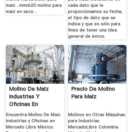
maiz . mmrb20 molino para
cada dato que le
maíz en seco .
proporcionamos su fecha,
el tipo de dato que se
indica y que es sólo para
fines de tener una idea
general de éstos.
Molino De Maiz
Precio De Molino
Industrias Y
Para Maiz
Oficinas En
Mercado Libre
Encuentra Molino De Maiz
Molinos en Otras Máquinas
México
Industrias y Oficinas en
para Industrias
Mercado Libre México.
MercadoLibre Colombia.