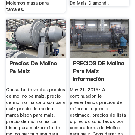
Molemos masa para
De Maiz Diamond .
tamales.
Precios De Molino
PRECIOS DE Molino
Pa Maiz
Para Maiz –
Información
Comercial ...
Consulta de ventas precios
May 21, 2015· A
de molino pa maiz. precio
continuación le
de molino marca bison para
presentamos precios de
maiz precio de molino
referencia, precio
marca bison para maiz.
estimado, precios de lista
precio de molino marca
o precios solicitados por
bison para maizprecio de
compradores de Molino
molino marca bison para
para maiz. Considerar en