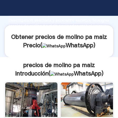
precios de molino pa maiz fabricante Agarrando
fuerte capacidad de producción, fuerza de
investigación avanzada y excelente servicio, Shanghai
precios de molino pa maiz proveedor crea el valor y
aporta valores a todos los clientes.
Obtener precios de molino pa maiz
Precio(
WhatsApp
)
precios de molino pa maiz
Introducción(
WhatsApp
)