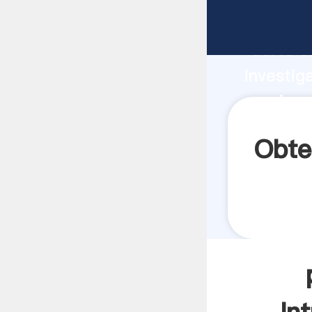
precios 
fuerte c
investig
precios 
aporta v
Obte