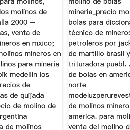
para molinos,
molino de bolas
los molinos de
mineria_precio mo
alla 2000 –
bolas para diccion
as, venta de
técnico de minero
ineros en mxico;
petroleros por jac
molinos mineros en
de martillo brasil 
linos para minería
trituradora puebl. 
bik medellin los
de bolas en ameri
recios de
norte
as de quijada
modeluzperureves
ecio de molino de
de molinos minero
rgentina
america. para mol
ra de molinos
venta del molino d