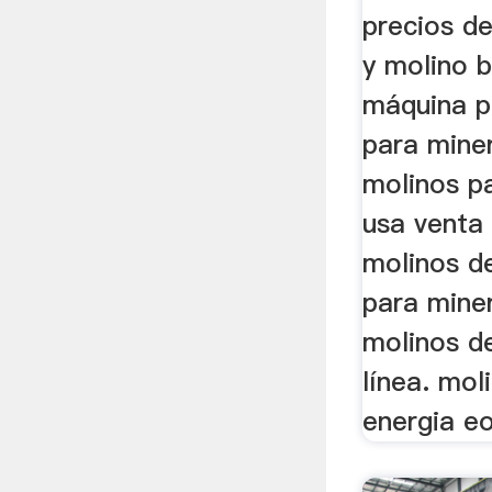
precios d
y molino b
máquina p
para mine
molinos p
usa venta
molinos d
para mine
molinos de
línea. mol
energia eo