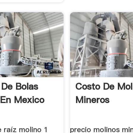
 De Bolas
Costo De Mol
 En Mexico
Mineros
e raíz molino 1
precio molinos mi