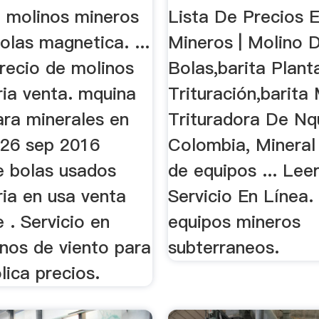
De ...
e molinos mineros
Lista De Precios 
olas magnetica. ...
Mineros | Molino 
recio de molinos
Bolas,barita Plant
ria venta. mquina
Trituración,barita 
ara minerales en
Trituradora De Nq
 26 sep 2016
Colombia, Mineral
e bolas usados
de equipos ... Lee
ria en usa venta
Servicio En Línea.
 . Servicio en
equipos mineros
inos de viento para
subterraneos.
lica precios.