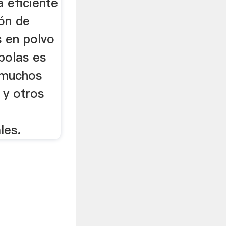
 eficiente
ión de
 en polvo
 bolas es
 muchos
 y otros
les.