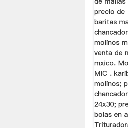
de mallas 
precio de 
baritas m
chancador
molinos m
venta de 
mxico. Mo
MIC . kari
molinos; p
chancador
24x30; pr
bolas en a
Triturado