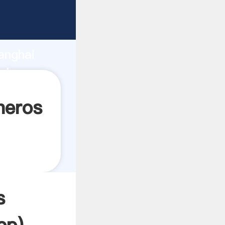
do
anghai
alor y
neros
s