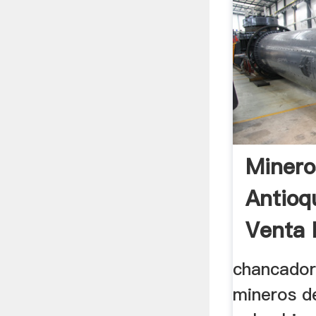
Minero
Antioq
Venta 
Chanc
chancador
mineros d