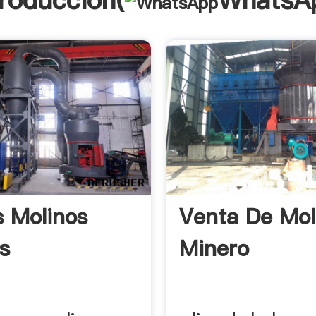
troducción(
WhatsA
s Molinos
Venta De Mol
s
Minero