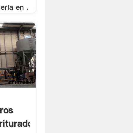
eria en .
ros
rituradora