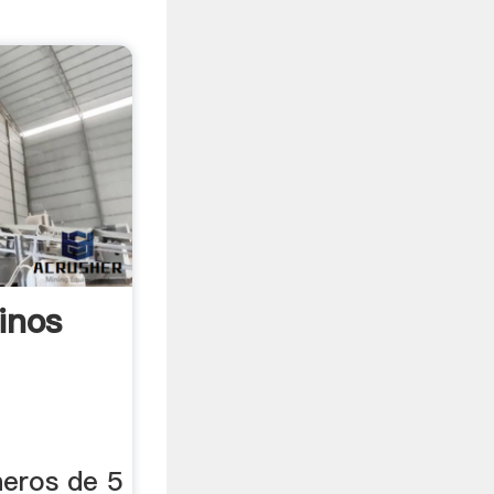
inos
neros de 5