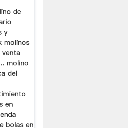
lino de
ario
s y
k molinos
y venta
... molino
ca del
timiento
s en
ienda
e bolas en