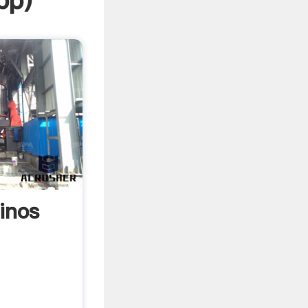
pp
)
inos