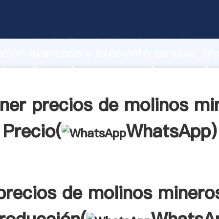
de molinos mineros fabricante Agarran
apacidad de producción, fuerza de
ación avanzada y excelente servicio, Sh
de molinos mineros proveedor crea el v
alores a todos los clientes.
ner precios de molinos mi
Precio(
WhatsApp
)
precios de molinos minero