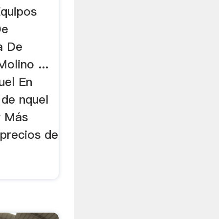
Equipos
De
a De
Molino ...
uel En
 de nquel
r Más
 precios de