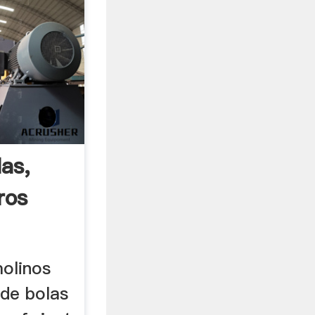
as,
ros
molinos
 de bolas