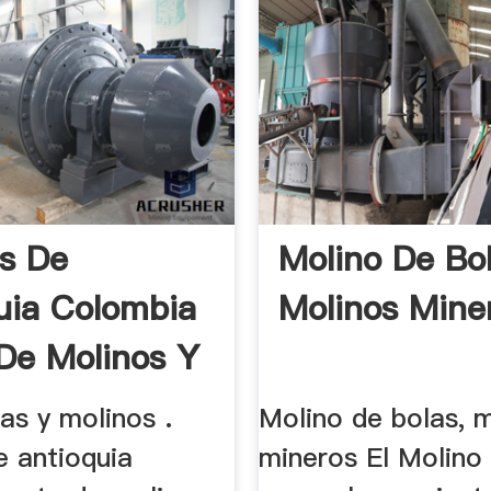
s De
Molino De Bol
uia Colombia
Molinos Mine
De Molinos Y
adoras
as y molinos .
Molino de bolas, 
e antioquia
mineros El Molino