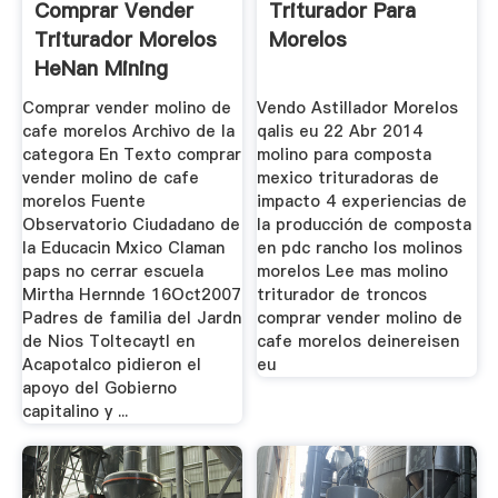
Comprar Vender
Triturador Para
Triturador Morelos
Morelos
HeNan Mining
Heavy ...
Comprar vender molino de
Vendo Astillador Morelos
cafe morelos Archivo de la
qalis eu 22 Abr 2014
categora En Texto comprar
molino para composta
vender molino de cafe
mexico trituradoras de
morelos Fuente
impacto 4 experiencias de
Observatorio Ciudadano de
la producción de composta
la Educacin Mxico Claman
en pdc rancho los molinos
paps no cerrar escuela
morelos Lee mas molino
Mirtha Hernnde 16Oct2007
triturador de troncos
Padres de familia del Jardn
comprar vender molino de
de Nios Toltecaytl en
cafe morelos deinereisen
Acapotalco pidieron el
eu
apoyo del Gobierno
capitalino y ...