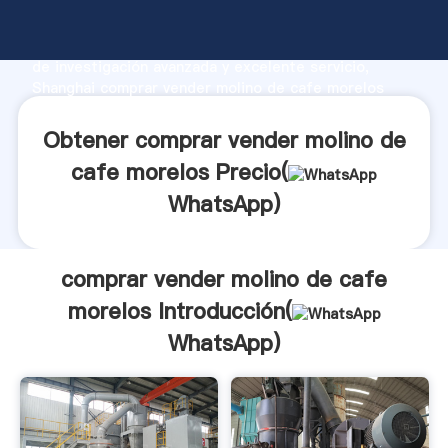
comprar vender molino de cafe morelos fabricante
Agarrando fuerte capacidad de producción, fuerza
de investigación avanzada y excelente servicio,
Shanghai comprar vender molino de cafe morelos
proveedor crea el valor y aporta valores a todos los
clientes.
Obtener comprar vender molino de
cafe morelos Precio(
WhatsApp
)
comprar vender molino de cafe
morelos Introducción(
WhatsApp
)