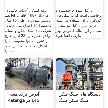
نارگیل مبوه ی خوشمزه و
تولید کنندگان آسیاب چکش در
پرخاصیتی است که به شکل های
هند. lght. lght در سال 1987
گوناگون از آن استفاده می شود.
تاسیس شده و در طول 30 سال
خواص پودر نارگیل نیز بیشمار
گذشته، 124 اختراع ثبت شده در
است. در این مقاله با خواص پودر
شركت های سنگ شكن و آسیاب
نارگیل آشنا شوید.
را در اختیار دارد. 22 اداره خارج
از کشور، نه تنها محبوبیت ما را
آشکار می کند، بلکه پازل های
شما را
دستگاه های سنگ شکن
آدرس برای معدن
سنگ شکن سنگ
Katanga در Drc