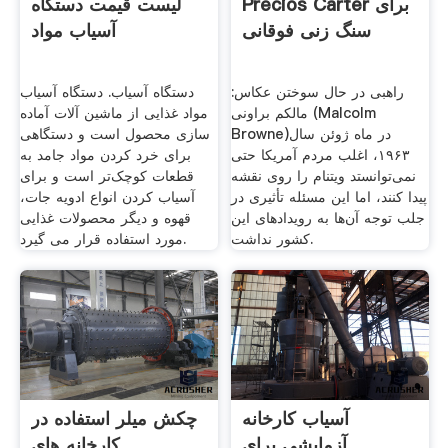
Precios Carter برای
لیست قیمت دستگاه
سنگ زنی فوقانی
آسیاب مواد
راهبی در حال سوختن عکاس:
دستگاه آسیاب. دستگاه آسیاب
مالکم براونی (Malcolm
مواد غذایی از ماشین آلات آماده
Browne)در ماه ژوئن سال
سازی محصول است و دستگاهی
۱۹۶۳، اغلب مردم آمریکا حتی
برای خرد کردن مواد جامد به
نمی‌توانستد ویتنام را روی نقشه
قطعات کوچک‌تر است و برای
پیدا کنند، اما این مسئله تأثیری در
آسیاب کردن انواع ادویه جات،
جلب توجه آن‌ها به رویدادهای این
قهوه و دیگر محصولات غذایی
کشور نداشت.
مورد استفاده قرار می گیرد.
آسیاب کارخانه
چکش میلر استفاده در
آزمایشی برای
کارخانه های