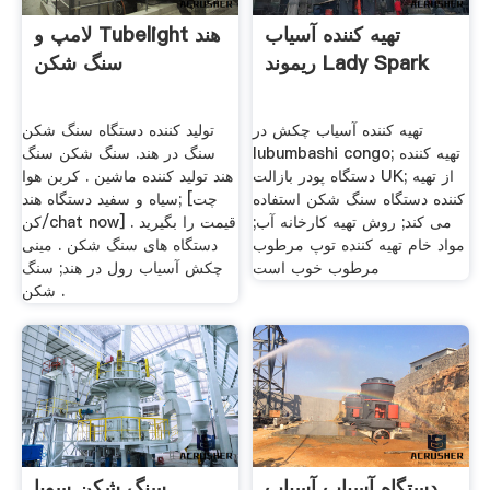
تهیه کننده آسیاب
لامپ و Tubelight هند
ریموند Lady Spark
سنگ شکن
تهیه کننده آسیاب چکش در
تولید کننده دستگاه سنگ شکن
lubumbashi congo; تهیه کننده
سنگ در هند. سنگ شکن سنگ
دستگاه پودر بازالت UK; از تهیه
هند تولید کننده ماشین . کربن هوا
کننده دستگاه سنگ شکن استفاده
سیاه و سفید دستگاه هند; [چت
می کند; روش تهیه کارخانه آب;
کن/chat now] قیمت را بگیرید .
مواد خام تهیه کننده توپ مرطوب
دستگاه های سنگ شکن . مینی
مرطوب خوب است
چکش آسیاب رول در هند; سنگ
شکن .
دستگاه آسیاب آسیاب
سنگ شکن سویا