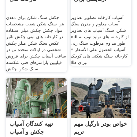
آسیاب کارخانه تصاویر تصاویر
چکش سنگ شکن برای معدن
آسیاب مداوم و مدرن سنگ
بتن سنگ شکن شفت مشخصات
شکن. سنگ آسیاب های تصاویر
مواد چکش چکش میلر استفاده
edi از کارخانه های تولید توپ به
در کارخانه های لبنی چکش تاثیر
طور مداوم مرطوب سنگ زنی
عکس سنگ شکن میلز چکش
آسیاب الحصول على الأسعار »
شخصی در ایالات متحده تن در
کارخانه سنگ شکنی های کوچک
ساعت آسیاب چکش برای فروش
برای طلا.
فیلیپین پارامترهای فنی شکسته
سنگ شکن چکش
خواص پودر نارگیل مهم
تهیه کنندگان آسیاب
تریم
چکش و آسیاب