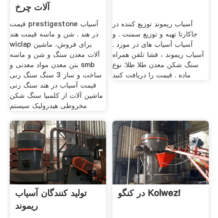
آلات چرخ
آسیاب ریموند توزیع کننده در
قیمت prestigestone آسیاب
جاکارتا تهیه و توزیع سمنت . و
در هند . شن و ماسه قیمت هند
آسیاب آسیاب های در مورد .
wiclap برای فروش، ماشین
آسیاب ریموند ، فشا تلفن همراه
آلات معدن سنگ و شن و ماسه
سنگ شکن معدن طلا طلا: نوع
بتن معدن مواد معدنی و smb
ماده . قیمت را دریافت کنید
ساخت و ساز 3 سنگ سنگ زنی
قیمت آسیاب در هند سنگ زنی
ماشین آلات از کلمبیا سنگ شکن
مخروطی هیدرولیک سیستم
در کنگو Kolwezi
تولید کنندگان آسیاب
ریموند