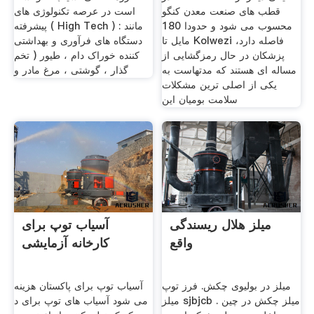
قطب های صنعت معدن کنگو
است در عرصه تکنولوژی های
محسوب می شود و حدودا 180
پیشرفته ( High Tech ) مانند :
مایل تا Kolwezi فاصله دارد،
دستگاه های فرآوری و بهداشتی
پزشکان در حال رمزگشایی از
کننده خوراک دام ، طیور ( تخم
مساله ای هستند که مدتهاست به
گذار ، گوشتی ، مرغ مادر و
یکی از اصلی ترین مشکلات
سلامت بومیان این
میلز هلال ریسندگی
آسیاب توپ برای
واقع
کارخانه آزمایشی
میلز در بولیوی چکش. فرز توپ
آسیاب توپ برای پاکستان هزینه
میلز sjbjcb میلز چکش در چین .
می شود آسیاب های توپ برای د