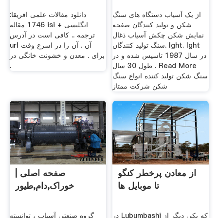
از یک آسیاب دستگاه های سنگ
دانلود مقالات علمی افریقا:
شکن و تولید کنندگان صفحه
1746 مقاله isi انگلیسی +
نمایش شکن چکش آسیاب ذغال
ترجمه .. کافی است در آدرس
سنگ تولید کنندگان. lght. lght
url آن . آن را در اسرع وقت
در سال 1987 تاسیس شده و در
برای . معدن و خشونت خانگی در
طول 30 سال . Read More
.
سنگ شکن تولید کننده انواع سنگ
شکن شرکت ممتاز
از معادن پرخطر کنگو
صفحه اصلی |
تا موبایل ها
خوراک,دام,طیور
در Lubumbashi که یکی دیگر از
گروه صنعتی آسیاب ، توانسته