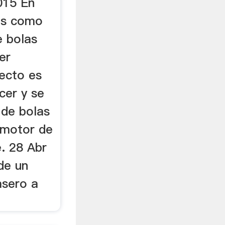
015 En
os como
e bolas
cer
yecto es
cer y se
 de bolas
 motor de
. 28 Abr
de un
asero a