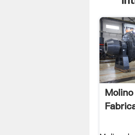
In
Molino
Fabric