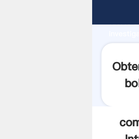
como se 
fuerte c
investig
como se 
valor y 
Obte
bo
com