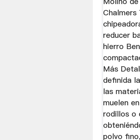
Molino de 
Chalmers 
chipeador
reducer ba
hierro Ben
compactad
Más Detal
definida l
las materi
muelen en
rodillos o
obteniénd
polvo fin