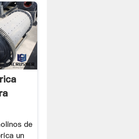
rica
ra
olinos de
rica un