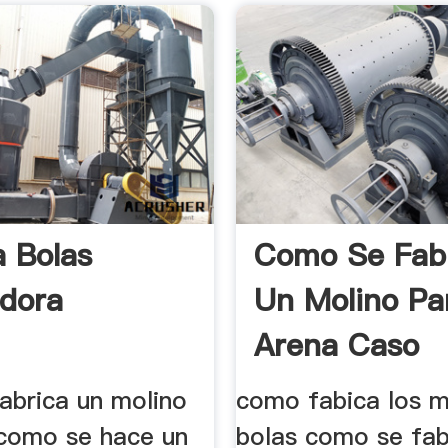
a Bolas
Como Se Fab
adora
Un Molino Pa
Arena Caso
Machinery
abrica un molino
como fabica los m
 como se hace un
bolas como se fab