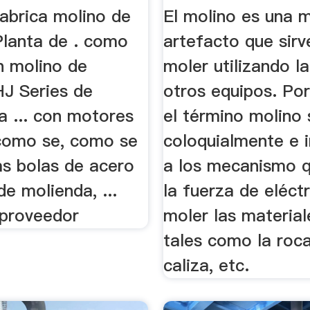
abrica molino de
El molino es una 
Planta de . como
artefacto que sirv
n molino de
moler utilizando l
HJ Series de
otros equipos. Po
a ... con motores
el término molino 
 como se, como se
coloquialmente e 
as bolas de acero
a los mecanismo q
de molienda, ...
la fuerza de eléct
proveedor
moler las material
tales como la roca
caliza, etc.