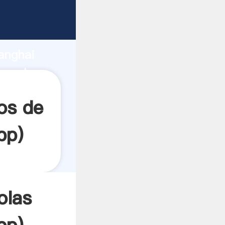
garrando
anghai
ea el
os de
pp
)
olas