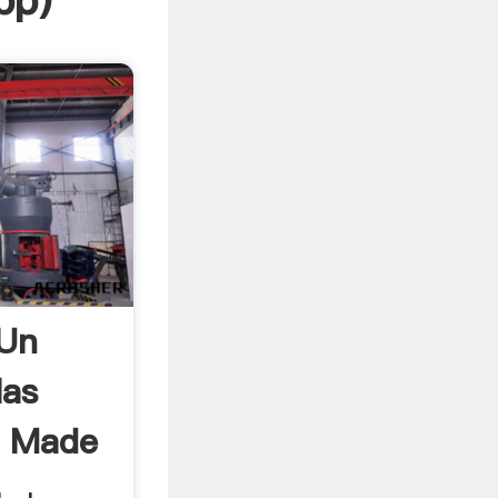
pp
)
Un
las
e Made