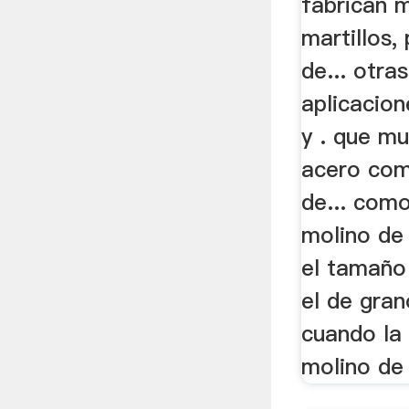
fabrican 
martillos,
de... otra
aplicacio
y . que mu
acero com
de... como
molino de
el tamaño
el de gra
cuando la 
molino de 