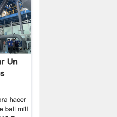
ar Un
as
ara hacer
ball mill