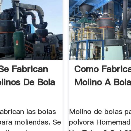
e Fabrican
Como Fabric
linos De Bola
Molino A Bol
abrican las bolas
Molino de bolas p
para moliendas. Se
polvora Homemade 