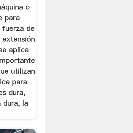
máquina o
e para
a fuerza de
r extensión
se aplica
importante
ue utilizan
rica para
es dura,
 dura, la