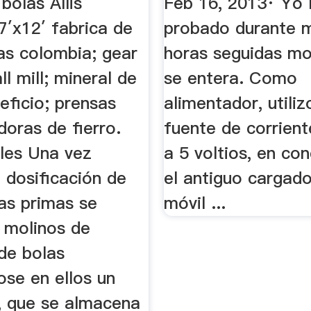
bolas Allis
Feb 16, 2013· Yo 
7′x12′ fabrica de
probado durante 
as colombia; gear
horas seguidas mol
ll mill; mineral de
se entera. Como
eficio; prensas
alimentador, utiliz
oras de fierro.
fuente de corrient
les Una vez
a 5 voltios, en co
a dosificación de
el antiguo cargado
as primas se
móvil ...
 molinos de
 de bolas
ose en ellos un
o, que se almacena