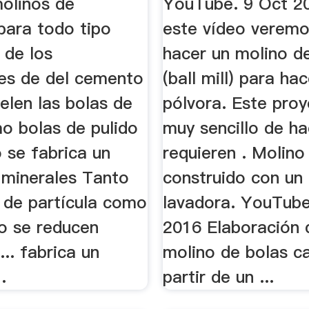
molinos de
YouTube. 9 Oct 2
 para todo tipo
este vídeo verem
s de los
hacer un molino d
nes de del cemento
(ball mill) para ha
elen las bolas de
pólvora. Este pro
o bolas de pulido
muy sencillo de ha
 se fabrica un
requieren . Molino
 minerales Tanto
construido con un
 de partícula como
lavadora. YouTube
no se reducen
2016 Elaboración 
... fabrica un
molino de bolas c
.
partir de un ...