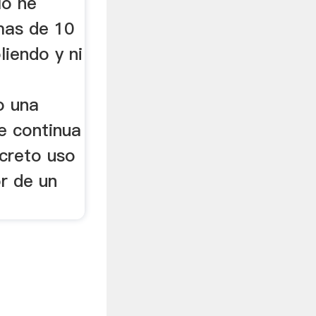
lo he
mas de 10
iendo y ni
o una
e continua
ncreto uso
r de un