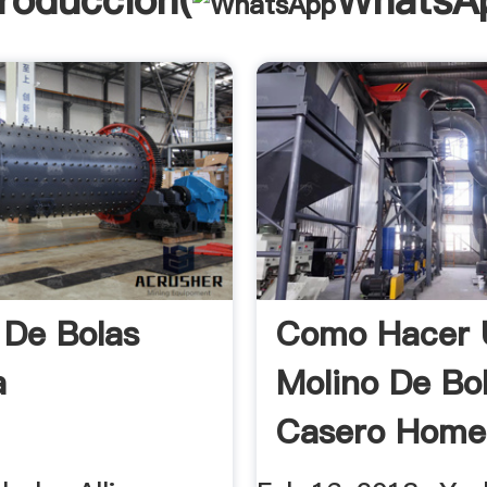
troducción(
WhatsA
 De Bolas
Como Hacer 
a
Molino De Bo
Casero Hom
Ball Mill ...