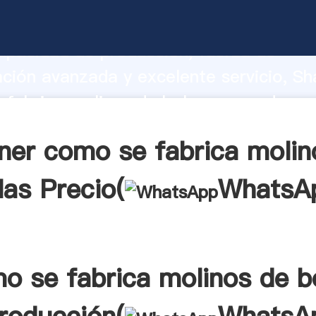
fabrica molinos de bolas fabricante A
apacidad de producción, fuerza de
ación avanzada y excelente servicio, Sh
fabrica molinos de bolas proveedor cr
aporta valores a todos los clientes.
ner como se fabrica molin
las Precio(
WhatsA
o se fabrica molinos de b