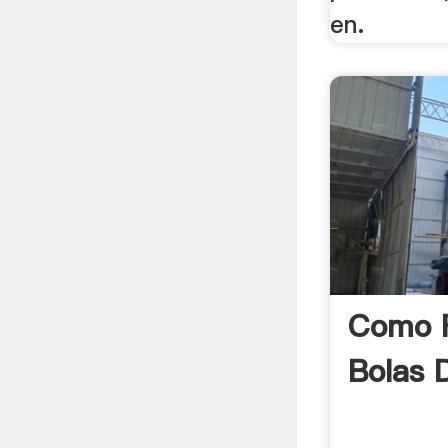
en.
Como F
Bolas 