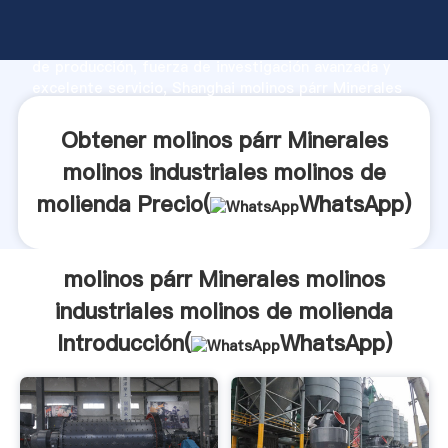
molinos párr Minerales molinos industriales molinos
de molienda fabricante Agarrando fuerte capacidad
de producción, fuerza de investigación avanzada y
excelente servicio, Shanghai molinos párr Minerales
molinos industriales molinos de molienda proveedor
crea el valor y aporta valores a todos los clientes.
Obtener molinos párr Minerales
molinos industriales molinos de
molienda Precio(
WhatsApp
)
molinos párr Minerales molinos
industriales molinos de molienda
Introducción(
WhatsApp
)