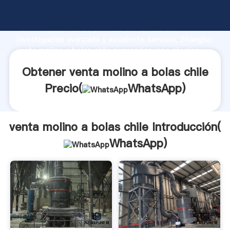
venta molino a bolas chile fabricante Agarrando
fuerte capacidad de producción, fuerza de
investigación avanzada y excelente servicio, Shanghai
venta molino a bolas chile proveedor crea el valor y
aporta valores a todos los clientes.
Obtener venta molino a bolas chile
Precio(
WhatsApp
)
venta molino a bolas chile Introducción(
WhatsApp
)