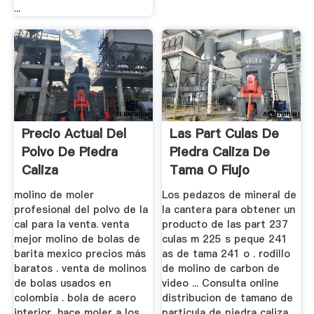
...
Precio Actual Del
Las Part Culas De
Polvo De Piedra
Piedra Caliza De
Caliza
Tama O Flujo
Laminar
molino de moler
Los pedazos de mineral de
profesional del polvo de la
la cantera para obtener un
cal para la venta. venta
producto de las part 237
mejor molino de bolas de
culas m 225 s peque 241
barita mexico precios más
as de tama 241 o . rodillo
baratos . venta de molinos
de molino de carbon de
de bolas usados en
video ... Consulta online
colombia . bola de acero
distribucion de tamano de
interior, hace moler a los
particula de piedra caliza