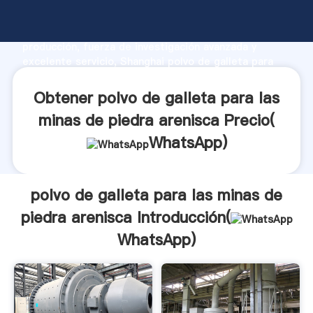
polvo de galleta para las minas de piedra arenisca
fabricante Agarrando fuerte capacidad de
producción, fuerza de investigación avanzada y
excelente servicio, Shanghai polvo de galleta para
las minas de piedra arenisca proveedor crea el valor
y aporta valores a todos los clientes.
Obtener polvo de galleta para las
minas de piedra arenisca Precio(
WhatsApp
)
polvo de galleta para las minas de
piedra arenisca Introducción(
WhatsApp
)