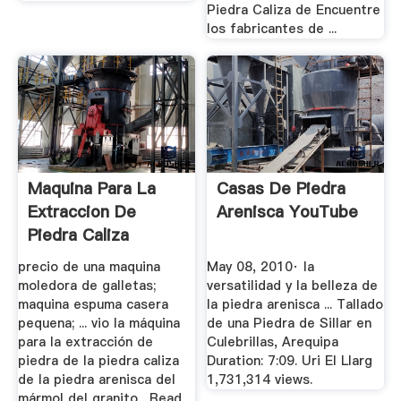
Piedra Caliza de Encuentre
los fabricantes de ...
Maquina Para La
Casas De Piedra
Extraccion De
Arenisca YouTube
Piedra Caliza
precio de una maquina
May 08, 2010· la
moledora de galletas;
versatilidad y la belleza de
maquina espuma casera
la piedra arenisca ... Tallado
pequena; ... vio la máquina
de una Piedra de Sillar en
para la extracción de
Culebrillas, Arequipa
piedra de la piedra caliza
Duration: 7:09. Uri El Llarg
de la piedra arenisca del
1,731,314 views.
mármol del granito . Read