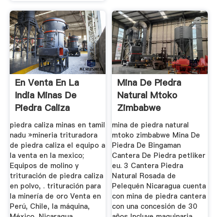
En Venta En La
Mina De Piedra
India Minas De
Natural Mtoko
Piedra Caliza
Zimbabwe
piedra caliza minas en tamil
mina de piedra natural
nadu »mineria trituradora
mtoko zimbabwe Mina De
de piedra caliza el equipo a
Piedra De Bingaman
la venta en la mexico;
Cantera De Piedra petliker
Equipos de molino y
eu. 3 Cantera Piedra
trituración de piedra caliza
Natural Rosada de
en polvo, . trituración para
Pelequén Nicaragua cuenta
la minería de oro Venta en
con mina de piedra cantera
Perú, Chile, la máquina,
con una concesión de 30
México, Nicaragua,
años Incluye maquinaria