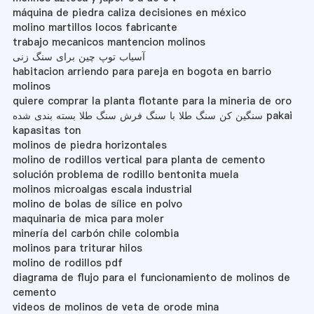
máquina de piedra caliza decisiones en méxico
molino martillos locos fabricante
trabajo mecanicos mantencion molinos
آسیاب توپ چین برای سنگ زنی
habitacion arriendo para pareja en bogota en barrio
molinos
quiere comprar la planta flotante para la mineria de oro
سنگین کن سنگ طلا با سنگ فرش سنگ طلا بسته بندی شده pakai
kapasitas ton
molinos de piedra horizontales
molino de rodillos vertical para planta de cemento
solución problema de rodillo bentonita muela
molinos microalgas escala industrial
molino de bolas de sílice en polvo
maquinaria de mica para moler
minería del carbón chile colombia
molinos para triturar hilos
molino de rodillos pdf
diagrama de flujo para el funcionamiento de molinos de
cemento
videos de molinos de veta de orode mina