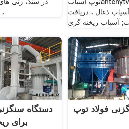
توپ آسیابantenytv. ریخته
در سنگ زنی های ب
سیاب ذغال . دریافت
حدودنانومتر .
; آسیاب ریخته گری
زنی فولاد توپ
دستگاه سنگزن
برای ری