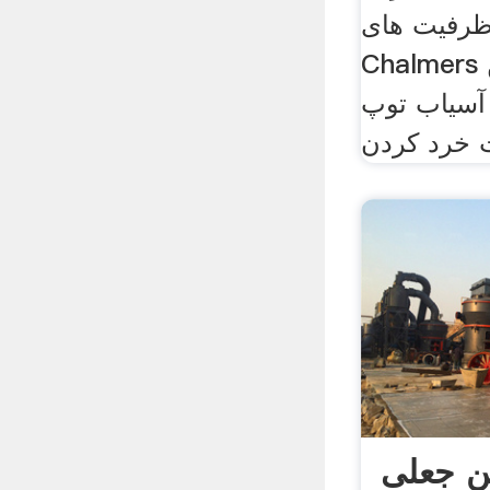
یت های Allis
Chalmers سنگ شکن
آسیاب توپ
بن جعلی