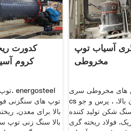
گری آسیاب توپ
کدورت ریخ
مخروطی
کروم آسی
های مخروطی سری
توپ فول
cs با راندمان بالا. . پرس و جو
توپ های سنگزنی فولا
نگ شکن تولید کننده
بالا برای معدن. ریخت
ک. فولاد ریخته گری
بالا سنگ زنی توپ س