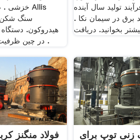
آیند تولید سال آینده
خزشی . ظرف
د برق در سیمان نکا .
یشتر بخوانید. دریافت
هیدروکون. دستگاه 
در چین ظرفیت خرد کردن .
زنی توپ برای
فولاد منگنز کر