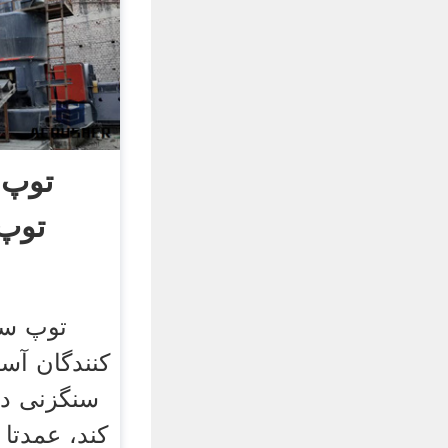
توپ 
توپ 
توپ سی
کنندگان آس
سنگزنی د
کند، عمدتا