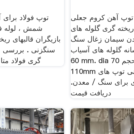
 توپ آهن کروم جعلی
توپ فولاد برای 
ریخته گری گلوله های
شمش ، لوله فو
ن سیمان زغال سنگ
بازیگران قالبهای ریخ
نه گلوله های آسیاب dia
سنگزنی . بررسی ع
60 mm. dia 70 میلی متر حجم
گری فولاد متا
110mm نورد سنگزنی توپ های
ی برای سنگ / معدن.
دریافت قیمت