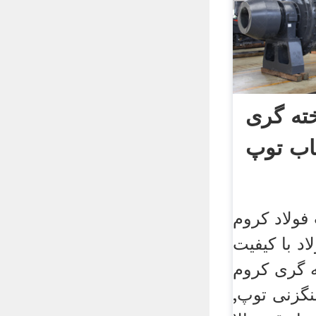
ته گری
اب توپ
اد کروم. energosteel
د با کیفیت
ه گری کروم
نگزنی توپ,