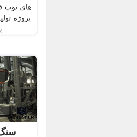
های توپ فر
پروژه تولی
ب
سنگ 