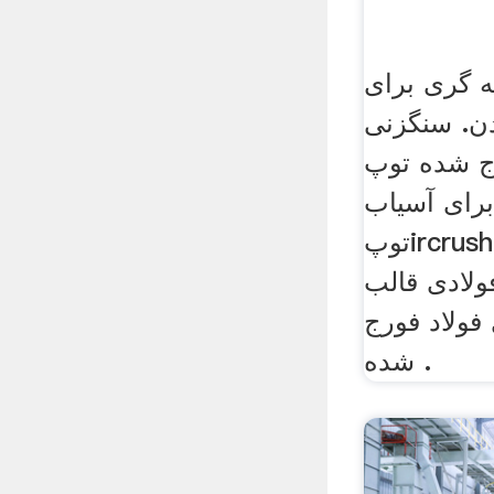
ه گری برای
دن. سنگزنی
ج شده توپ
برای آسیاب
توپircrush سنگزنی فولاد توپ
ولادی قالب
فولاد فورج
شده .