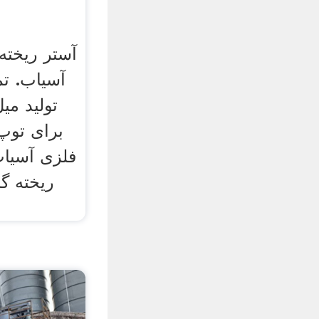
آستر ریخته 
آسیاب. ت
تولید می
برای توپ
فلزی آسیا
ریخته گ