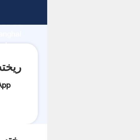
rza de
anghai
es.