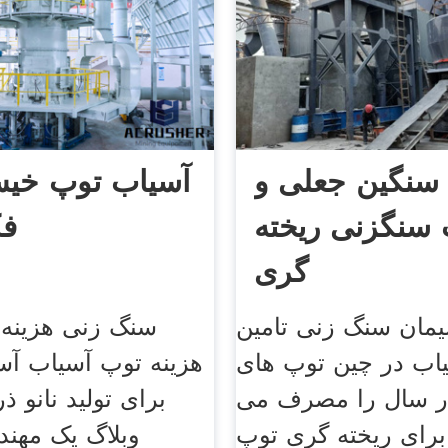
سنگین جعلی و
آسیاب توپ خیس
سنگزنی ریخته
فک
گری
مان سنگ زنی تامین
سنگ زنی هزینه 
یاب در چین توپ های
ر سال را مصرف می
برای تولید نانو ذ
 برای ریخته گری توپ
وبلاگ یک مهن