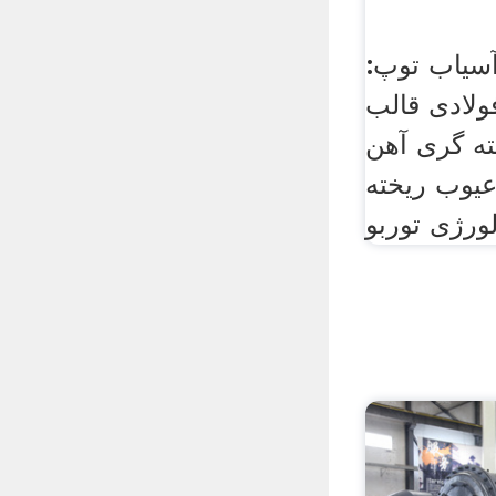
آسیاب توپ:
لادی قالب
ته گری آهن
یوب ریخته
لورژی توربو