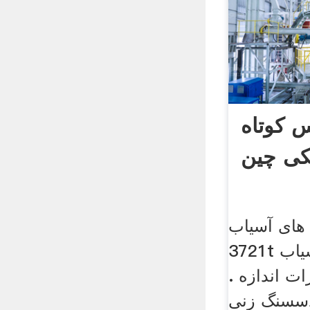
 کوتاه
ی چین
های آسیاب
3721t هزینه توپ آسیاب آسیاب
رات اندازه .
دسسنگ زنی