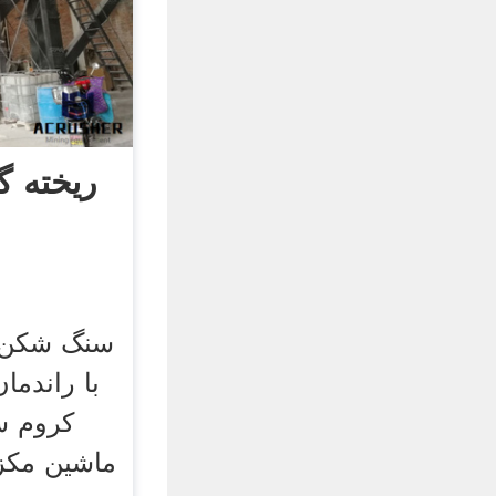
ریخته 
سنگ شکن 
کروم س
ماشین مکزی