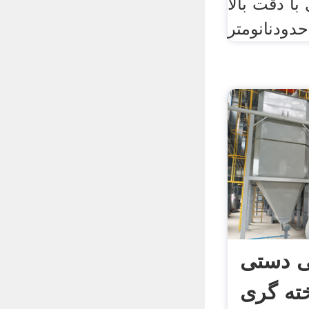
ا دقت بالا
ی دستی
خته گری