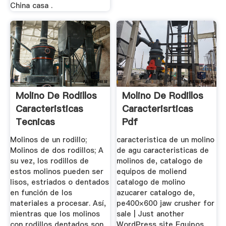
China casa .
Molino De Rodillos
Molino De Rodillos
Caracteristicas
Caracterisrticas
Tecnicas
Pdf
Molinos de un rodillo;
caracteristica de un molino
Molinos de dos rodillos; A
de agu caracteristicas de
su vez, los rodillos de
molinos de, catalogo de
estos molinos pueden ser
equipos de moliend
lisos, estriados o dentados
catalogo de molino
en función de los
azucarer catalogo de,
materiales a procesar. Así,
pe400×600 jaw crusher for
mientras que los molinos
sale | Just another
con rodillos dentados son
WordPress site Equipos