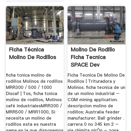
Ficha Técnica
Molino De Rodillo
Molino De Rodillos
Ficha Tecnica
SPACE Dev
ficha tcnica molino de
Ficha Tecnica De Molino De
rodillos Molinos de rodillos
Rodillos | Trituradora y
MRR300 / 500 / 1000
Molinos. ficha tecnica de un
Discaf | Tos, ficha tcnica
de un molino industrial –
molino de rodillos, Molinos
CGM mining application.
café industrialesMRR300 /
descripcion molino de
MRR500 / MRR1000, Si
rodillos; Australia feeder
necesita un molino de
manufacturer; Ball grinder .
rodillos esta es nuestra
carrera 0 no 345 km 2 –
gama en la que disponemos
via chimita girÓn – zona