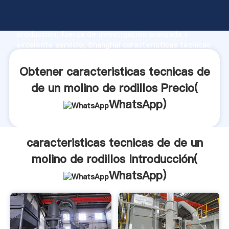
caracteristicas tecnicas de de un molino de rodillos
fabricante Agarrando fuerte capacidad de
producción, fuerza de investigación avanzada y
excelente servicio, Shanghai caracteristicas tecnicas
de de un molino de rodillos proveedor crea el valor y
aporta valores a todos los clientes.
Obtener caracteristicas tecnicas de
de un molino de rodillos Precio(
WhatsApp
)
caracteristicas tecnicas de de un
molino de rodillos Introducción(
WhatsApp
)