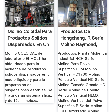
Molino Coloidal Para
Productos De
Productos Sólidos
Hongcheng, R Serie
Dispersados En Un
Molino Raymond,
...
HCH Serie ...
Molino COLOIDAL de
Productos; Planta Molienda
laboratorio El MCL1 ha
Industrial HCH Serie
sido ideado para la
Molino Para Polvo
molienda de productos
Superfino HLM Molino
sólidos dispersados en un
Vertical HC1700 Molino
medio líquido y para la
Péndulo Vertical HC Serie
preparación de
Molino Tamaño Grande HC
suspensiones estables. Se
Serie Molino de Rodillo
trata de un sistema eficaz
Péndulo Vertical HLMX
y de fácil limpieza.
Molino Vertical del Polvo
Superfino R Serie Molino
HCQ Reforzado Molino .