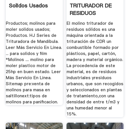
Solidos Usados
TRITURADOR DE
RESIDUOS
SOLIDOS CDR
Productos; molinos para
El molino triturador de
MP2000
moler solidos usados;
residuos sólidos es una
Productos. HJ Series de
máquina orientada a la
Trituradora de Mandíbula.
trituración de CDR un
Leer Más Servicio En Línea.
combustible formado por
... para solidos y film
plásticos, papel, cartón,
*Molinos .... molino para
madera y material orgánico.
moler plastico motor de
La procedencia de este
25hp en buen estado. Leer
material, es de residuos
Más Servicio En Línea.
industriales yresiduos
Sitemap pre:venta de
urbanos, que son recogidos
molinos para masa en
y seleccionados en plantas
saltillonext:tipos de
de tratamiento,con una
molinos para panificacion.
densidad de entre t/m3 y
una humedad menor al
15%.