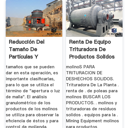
Reducción Del
Renta De Equipo
Tamaño De
Trituradora De
Partículas Y
Productos Solidos
Tamizado De
tamaños que se pueden
molinoS PARA
Sólidos
dar en esta operación, es
TRITURACION DE
importante clasificarlas,
DESHECHOS SOLIDOS.
para lo que se utiliza el
Trituradora De La Planta .
término de "apertura o luz
renta de . de poleas para
de malla". El análisis
molinos BUSCAR LOS
granulométrico de los
PRODUCTOS. . molinos y
productos de los molinos
trituradoras de residuos
se utiliza para observar la
solidos . equipos para la .
eficiencia de éstos y para
Mining Equipment molinos
control de molienda.
para productos