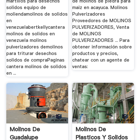
martillos para desechos
de molinos de piedra para
solidos equipo de
maiz en acayuca. Molinos
moliendamolinos de solidos
Pulverizadores
en
Proveedores de MOLINOS
venezuelabertkellycantera
PULVERIZADORES, Venta
molinos de solidos en
de MOLINOS
venezuela molinos
PULVERIZADORES ... Para
pulverizadores demolinos
obtener información sobre
para triturar desechos
productos y precios,
solidos de compraPaginas
chatear con un agente de
cantera molinos de solidos
ventas:
en ...
Molinos De
Molinos De
Guadalupe
Plasticos Y Solidos