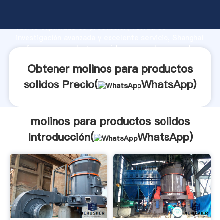
molinos para productos solidos fabricante Agarrando
fuerte capacidad de producción, fuerza de
investigación avanzada y excelente servicio, Shanghai
molinos para productos solidos proveedor crea el
valor y aporta valores a todos los clientes.
Obtener molinos para productos
solidos Precio(
WhatsApp
)
molinos para productos solidos
Introducción(
WhatsApp
)