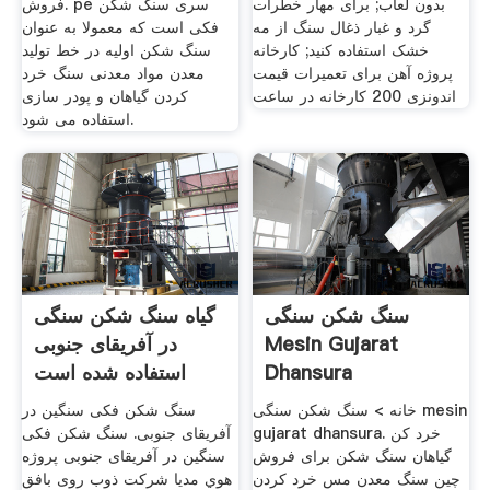
بدون لعاب; برای مهار خطرات
فروش. pe سری سنگ شکن
گرد و غبار ذغال سنگ از مه
فکی است که معمولا به عنوان
خشک استفاده کنید; کارخانه
سنگ شکن اولیه در خط تولید
پروژه آهن برای تعمیرات قیمت
معدن مواد معدنی سنگ خرد
اندونزی 200 کارخانه در ساعت
کردن گیاهان و پودر سازی
استفاده می شود.
سنگ شکن سنگی
گیاه سنگ شکن سنگی
Mesin Gujarat
در آفریقای جنوبی
Dhansura
استفاده شده است
خانه > سنگ شکن سنگی mesin
سنگ شکن فکی سنگین در
gujarat dhansura. خرد کن
آفریقای جنوبی. سنگ شکن فکی
گیاهان سنگ شکن برای فروش
سنگین در آفریقای جنوبی پروژه
چین سنگ معدن مس خرد کردن
هوي مديا شرکت ذوب روی بافق