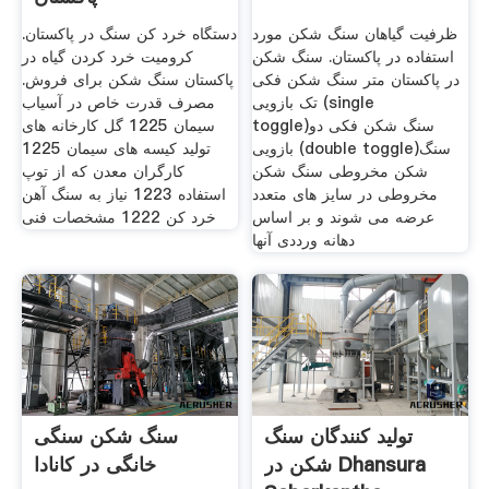
ظرفیت گیاهان سنگ شکن مورد
دستگاه خرد کن سنگ در پاکستان.
استفاده در پاکستان. سنگ شکن
کرومیت خرد کردن گیاه در
در پاکستان متر سنگ شکن فکی
پاکستان سنگ شکن برای فروش.
تک بازویی (single
مصرف قدرت خاص در آسیاب
toggle)سنگ شکن فکی دو
سیمان 1225 گل کارخانه های
بازویی (double toggle)سنگ
تولید کیسه های سیمان 1225
شکن مخروطی سنگ شکن
کارگران معدن که از توپ
مخروطی در سایز های متعدد
استفاده 1223 نیاز به سنگ آهن
عرضه می شوند و بر اساس
خرد کن 1222 مشخصات فنی
دهانه ورددی آنها
تولید کنندگان سنگ
سنگ شکن سنگی
شکن در Dhansura
خانگی در کانادا