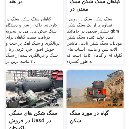
گیاهان سنگ شکن سنگ
در هند
معدن در
سنگ شکن سنگ در دوبی .
گیاهان سنگ شکن سنگ در
تصاویری از یک سنگ شکن
کارخانه. خاک از شن و دستگاه
نیشکر قدیمی در جامائیکا gbm
سنگ شکن های می در نیجریه
عمدتا تولید کننده سنگ شکن
دریافت قیمت گیاهان برای
موبایل، سنگ شکن ثابت، ماشین
غربالگری و سنگ آهک پر جنب و
آلات شن و ماسه، آسیاب های
جوش اصول خرد کردن زغال
گلوله ای و گیاهان کامل است که
سنگ و غربالگری شده از سنگ
به طور گسترده
ماسه ترین در r .
گیاه در مورد سنگ
سنگ شکن های سنگی
شکن
در فروش Uasd در
پاکستان