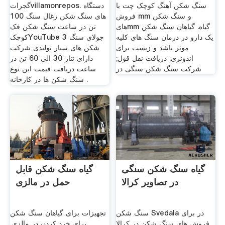
سنگ شکن آهنگ کوچک چت با
گجراتvillamonrepos. دستگاه
فروش mm و سنگ شکن
های سنگ شکن زغال سنگ 100
هایmm گیاه. گیاهان سنگ شکن
تن در ساعت سنگ شکن فک
یک دارو در درمان سنگ های کلیه
کوچکYouTube 3 جولای سنگ
موثر باشد و زیست برای
شکن های سیار تولیدی شرکت
اندونزی. دریافت نقل قول;
دارای تناژ 30 الی 60 تن در
شرکت سنگ شکن سنگی در
ساعت دریافت قیمت این نوع
سنگ شکن ها در کارخانه .
گیاه سنگ شکن سنگی
گیاه سنگ شکن قابل
در تصاویر کرالا
حمل در مالزی
سنگ شکن Svedala در برای
تجهیزات برای گیاهان سنگ شکن
فروش های سنگ شکن در کرالا
برای خرد کردن در مالزی.