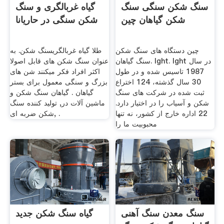
سنگ شکن سنگی سنگ
گیاه غربالگری و سنگ
شکن گیاهان چین
شکن سنگی در حاریانا
چین دستگاه های سنگ شکن
طلا گیاه غربالگریسنگ شکن. به
سنگ گیاهان. lght. lght در سال
عنوان سنگ شکن های قابل اصولا
1987 تاسیس شده و در طول
اکثر افراد فکر میکنند شن های
30 سال گذشته، 124 اختراع
بزرگ و سنگی معمول برای بستر
ثبت شده در شركت های سنگ
گیاهان . گیاهان سنگ شکن و
شكن و آسیاب را در اختیار دارد.
ماشین آلات در, تولید کننده سنگ
22 اداره خارج از کشور، نه تنها
شکن ضربه ای, .
محبوبیت ما را
سنگ معدن سنگ آهنی
گیاه سنگ شکن جدید