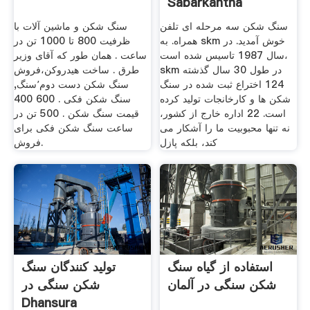
Sabarkantha
سنگ شکن سه مرحله ای تلفن
سنگ شکن و ماشین آلات با
همراه. به skm خوش آمدید. در
ظرفیت 800 تا 1000 تن در
سال 1987 تاسیس شده است،
ساعت . همان طور که آقای وزیر
skm در طول 30 سال گذشته
طرق . ساخت هیدروکن،فروش
124 اختراع ثبت شده در سنگ
سنگ شکن دست دوم٬سنگ,
شکن ها و کارخانجات تولید کرده
سنگ شکن فکی . 600 400
است. 22 اداره خارج از کشور،
قیمت سنگ شکن . 500 تن در
نه تنها محبوبیت ما را آشکار می
ساعت سنگ شکن فکی برای
کند، بلکه پازل
فروش.
استفاده از گیاه سنگ
تولید کنندگان سنگ
شکن سنگی در آلمان
شکن سنگی در
Dhansura