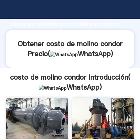
costo de molino condor fabricante Agarrando fuerte
capacidad de producción, fuerza de investigación
avanzada y excelente servicio, Shanghai costo de
molino condor proveedor crea el valor y aporta
valores a todos los clientes.
Obtener costo de molino condor
Precio(
WhatsApp
)
costo de molino condor Introducción(
WhatsApp
)