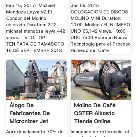
Condor Del ...
Feb 15, 2017· Michael
Jan 09, 2015·
Mendoza Leyva VZ El
COLOCACION DE DISCOS
Condor del Molino
MOLINO MINI Duration:
colorado Duration: 2:22.
10:00. Molinos EL NÚMERO
michael mendoza leyva 442
UNO 66,142 views. 10:00.
views. ... 5TO,TOP
UDC 7500 Bourbon Nueva
TEN,RATA DE TAMASOPO
Tecnología para el Proceso
16 DÉ SEPTIEMBRE 2018 .
Húmedo del Café .
Álogo De
Molino De Café
Fabricantes De
OSTER Alkosto
Micronizer Jet
Tienda Online
Molino Precio De ...
Aproximadamente 70% de
Imágenes de referencia, el