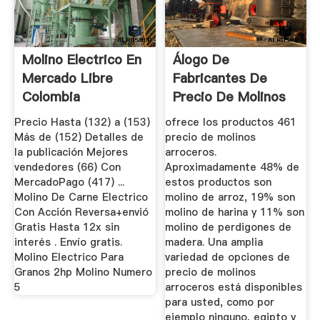
Molino Electrico En
Álogo De
Mercado Libre
Fabricantes De
Colombia
Precio De Molinos
Arroceros De ...
Precio Hasta (132) a (153)
ofrece los productos 461
Más de (152) Detalles de
precio de molinos
la publicación Mejores
arroceros.
vendedores (66) Con
Aproximadamente 48% de
MercadoPago (417) ...
estos productos son
Molino De Carne Electrico
molino de arroz, 19% son
Con Acción Reversa+envió
molino de harina y 11% son
Gratis Hasta 12x sin
molino de perdigones de
interés . Envío gratis.
madera. Una amplia
Molino Electrico Para
variedad de opciones de
Granos 2hp Molino Numero
precio de molinos
5
arroceros está disponibles
para usted, como por
ejemplo ninguno, egipto y