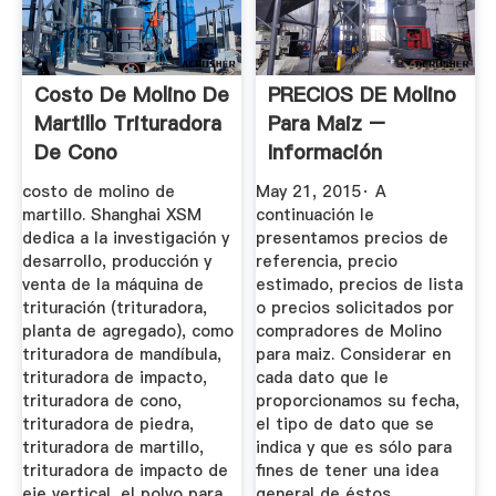
Costo De Molino De
PRECIOS DE Molino
Martillo Trituradora
Para Maiz –
De Cono
Información
Comercial ...
costo de molino de
May 21, 2015· A
martillo. Shanghai XSM
continuación le
dedica a la investigación y
presentamos precios de
desarrollo, producción y
referencia, precio
venta de la máquina de
estimado, precios de lista
trituración (trituradora,
o precios solicitados por
planta de agregado), como
compradores de Molino
trituradora de mandíbula,
para maiz. Considerar en
trituradora de impacto,
cada dato que le
trituradora de cono,
proporcionamos su fecha,
trituradora de piedra,
el tipo de dato que se
trituradora de martillo,
indica y que es sólo para
trituradora de impacto de
fines de tener una idea
eje vertical, el polvo para
general de éstos.