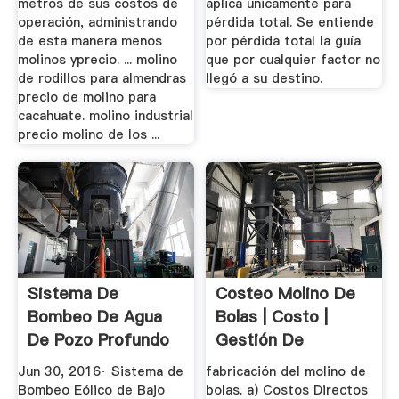
metros de sus costos de
aplica únicamente para
operación, administrando
pérdida total. Se entiende
de esta manera menos
por pérdida total la guía
molinos yprecio. ... molino
que por cualquier factor no
de rodillos para almendras
llegó a su destino.
precio de molino para
cacahuate. molino industrial
precio molino de los ...
Sistema De
Costeo Molino De
Bombeo De Agua
Bolas | Costo |
De Pozo Profundo
Gestión De
Con Energia ...
Recursos Humanos
Jun 30, 2016· Sistema de
fabricación del molino de
Bombeo Eólico de Bajo
bolas. a) Costos Directos