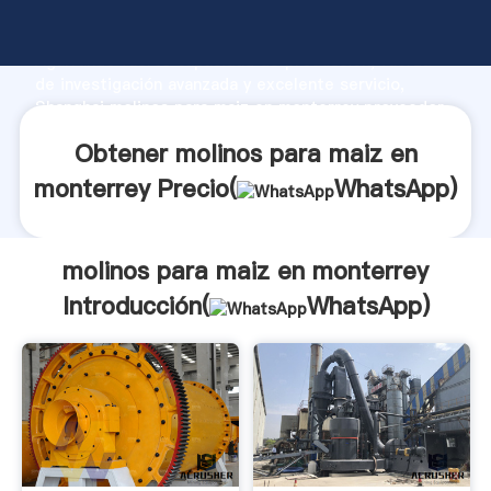
molinos para maiz en monterrey fabricante
Agarrando fuerte capacidad de producción, fuerza
de investigación avanzada y excelente servicio,
Shanghai molinos para maiz en monterrey proveedor
crea el valor y aporta valores a todos los clientes.
Obtener molinos para maiz en
monterrey Precio(
WhatsApp
)
molinos para maiz en monterrey
Introducción(
WhatsApp
)