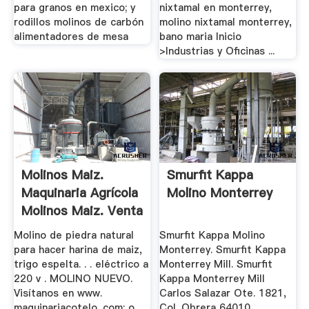
para granos en mexico; y
nixtamal en monterrey,
rodillos molinos de carbón
molino nixtamal monterrey,
alimentadores de mesa
bano maria Inicio
>Industrias y Oficinas ...
Molinos Maiz.
Smurfit Kappa
Maquinaria Agrícola
Molino Monterrey
Molinos Maiz. Venta
De ...
Molino de piedra natural
Smurfit Kappa Molino
para hacer harina de maiz,
Monterrey. Smurfit Kappa
trigo espelta. . . eléctrico a
Monterrey Mill. Smurfit
220 v . MOLINO NUEVO.
Kappa Monterrey Mill
Visítanos en www.
Carlos Salazar Ote. 1821,
maquinariacotelo. com; o
Col. Obrera 64010