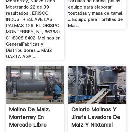
Monterrey, Nuevo Leon
tortillas de harina, pailas,
Mostrando 22 de 39
equipo para elaborar
resultados . ERISCO
tostadas y masa de tamal.
INDUSTRIES. AVE LAS
... Equipo para Tortillas de
PALMAS 126, EL OBISPO,
Maíz.
MONTERREY, NL, 66368 (
81)8308 8402. Molinos en
GeneralFábricas y
Distribuidores ... MAIZ
GAZTA AGA ...
Molino De Maiz.
Celorio Molinos Y
Monterrey En
Jirafa Lavadora De
Mercado Libre
Maiz Y Nixtamal