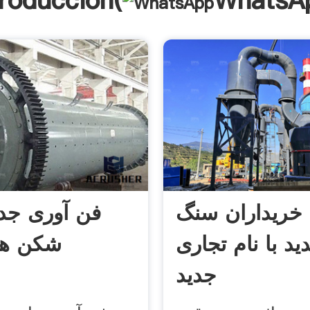
troducción(
WhatsA
خریداران سنگ
فن آوری جد
د با نام تجاری
شکن ها
جدید