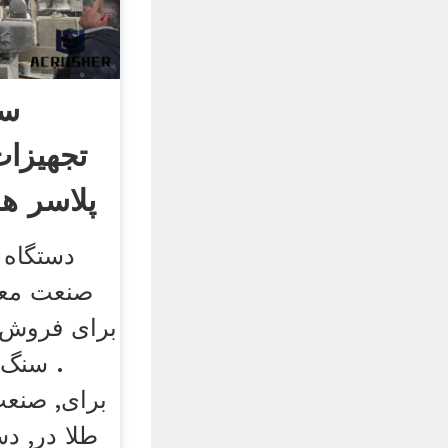
سن
پلاسر ه
دستگاه 
صنعت معد
برای فروش 
. سنگ 
برای, صنع
طلا در, د