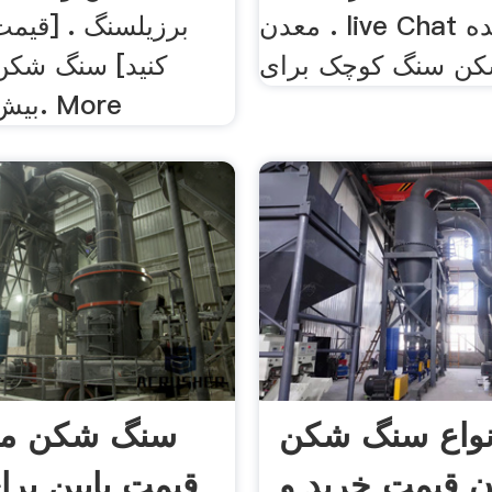
معدن . live Chat چت زنده
برزیلسنگ . [قیمت
ن سنگ کوچک برای
کنید] سنگ شکن
torangin. بیش. More
نواع سنگ شکن
سنگ شکن م
 قیمت خرید و
قیمت پایین بر