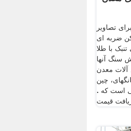
ای تصاویر
 ضربه ای
بک با طلا
گ آنهاKlassio
 آلات معدن
های، چین PE
است که .
یافت قیمت