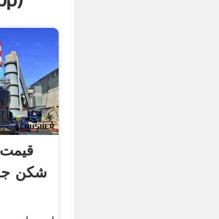
pp
)
قیمت 
شکن جدی