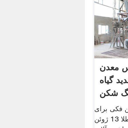
س معدن
ید گیاه
گ شکن
فکی برای
استخراج از معادن طلا 13 ژوئن