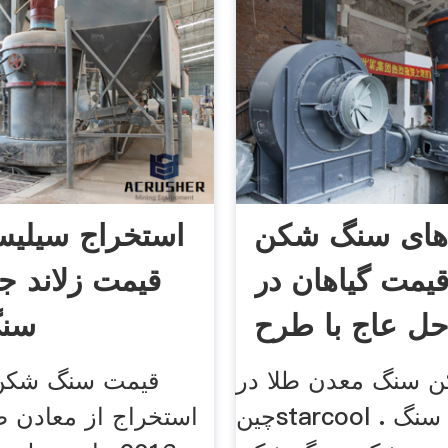
ای سنگ شکن
استخراج سیلی
یمت گیاهان در
قیمت زلاند جد
ل عاج با طرح
سن
جدید
 سنگ معدن طلا در
قیمت سنگ شکن 
چینstarcool . دستگاه های سنگ