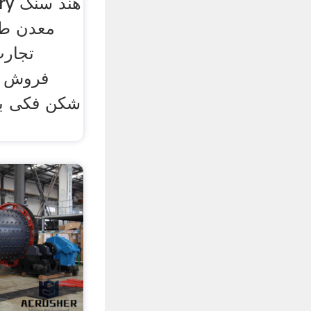
معدن طل
تجارت
فروش س
شکن فکی بر