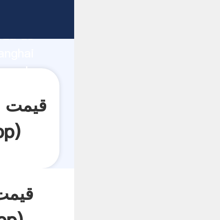
rza de
anghai
pp
)
قیمت