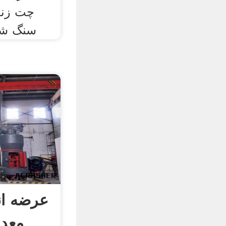
سنگ شک
عرضه ا
معدن