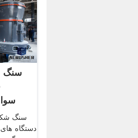
سنگ ه
ق
سواح
سنگ شکن