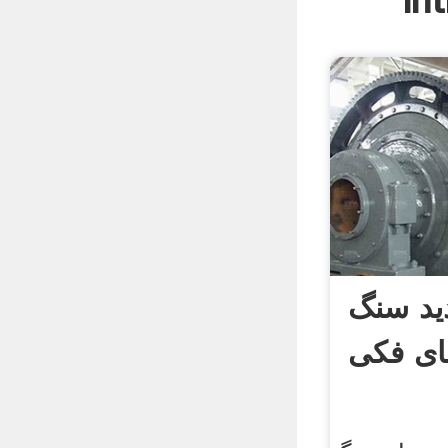
In
ید سنگ
ی فکی