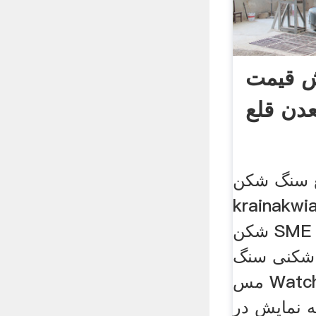
 قیمت
دن قلع
لع سنگ شکن
krai. پروژه سنگ
شکن SME برزیل سنگ معدن
 شکنی سنگ
مس Watch Later پروژه های
نمایش در