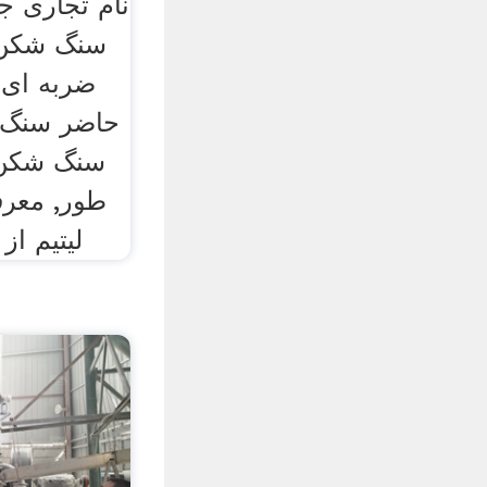
نام تجاری ج
سنگ شکن.
ضربه ای ب
حاضر سنگ ش
سنگ شکن 
طور, معرف
لیتیم از