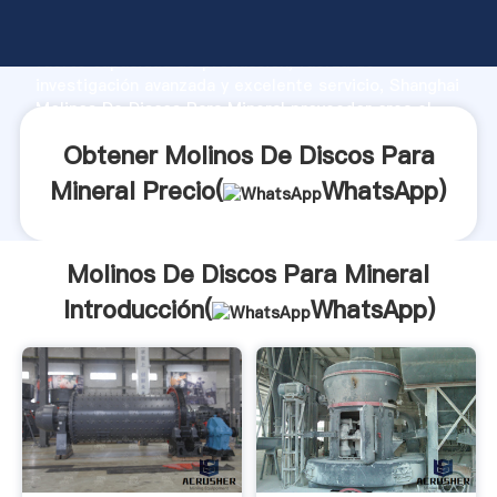
Molinos De Discos Para Mineral fabricante Agarrando
fuerte capacidad de producción, fuerza de
investigación avanzada y excelente servicio, Shanghai
Molinos De Discos Para Mineral proveedor crea el
valor y aporta valores a todos los clientes.
Obtener Molinos De Discos Para
Mineral Precio(
WhatsApp
)
Molinos De Discos Para Mineral
Introducción(
WhatsApp
)