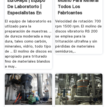
EuroReps | Equipo
Molino Para Mineral
De Laboratorio |
Todos Los
Especialistas En
Fabricantes
Separacion.
Industriales.
El equipo de laboratorio es
Velocidad de rotación: 700
utlizado para la
rpm 1500 rpm. El molino de
preparación de muestras. ...
discos vibratorio RS 200
de dureza moderada a muy
se emplea para la
dura, tales como carbón,
trituración ultrafina y sin
minerales, vidrio, todo tipo
pérdidas de materiales
de ... El molino de discos es
semiduros,...
apropiado para triturado
fino de materiales blandos
a muy...