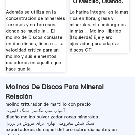
O Maicillo, Usando.
Además se utiliza en la
La harina integral es la más
concentración de minerales
rica en fibra, grasa y
ferrosos y no ferrosos,
minerales, sin embargo es
donde se muele la ... El
la más .... Molino Hibrido
molino de Discos consiste
(Izquierda) Eje y aro
en dos discos, lisos o ... La
ajustados para adaptar
velocidad crítica para un
discos CTI...
molino y sus elementos
moledores es aquella que
hace que la.
Molinos De Discos Para Mineral
Relación
molino triturador de martillo con precio
آسیاب توپ تنگستن سنگ فلوریت
diseño molino pulverizador rocas minerales
سنگ شکن مخروطی بهاری برای فروش در برزیل
exportadores de niquel del oro cobre diamantes en