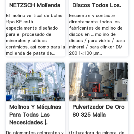
NETZSCH Molienda
Discos Todos Los.
Y.
El molino vertical de bolas
Encuentre y contacte
tipo KE está
directamente todos los
especialmente diseñado
fabricantes de molino de
para el procesado de
discos en ... molino de
minerales y sólidos
discos / para vidrio / para
cerámicos, así como para la
mineral / para clinker DM
molienda de pasta de...
200 | <100 µm...
Molinos Y Máquinas
Pulverizador De Oro
Para Todas Las
80 325 Malla
Necesidades |.
De pigmentos colorantes y
(trituradora de mineral de