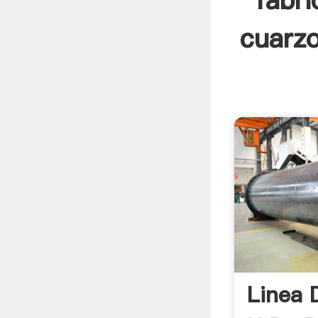
fabri
cuarzo
Linea 