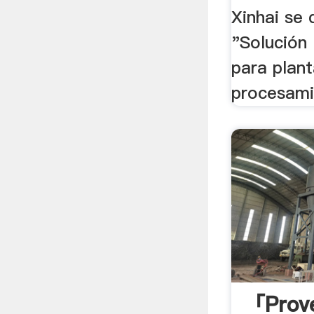
Xinhai se 
"Solución
para plan
procesamie
「prov