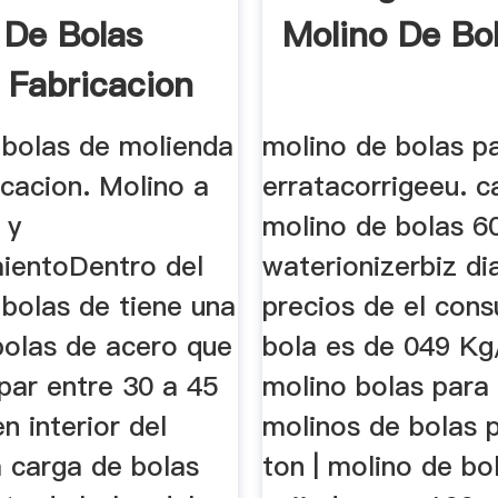
 De Bolas
Molino De Bo
 Fabricacion
sa」
 bolas de molienda
molino de bolas p
icacion. Molino a
erratacorrigeeu. c
 y
molino de bolas 6
ientoDentro del
waterionizerbiz di
 bolas de tiene una
precios de el con
bolas de acero que
bola es de 049 Kg
par entre 30 a 45
molino bolas para
n interior del
molinos de bolas 
a carga de bolas
ton | molino de bo