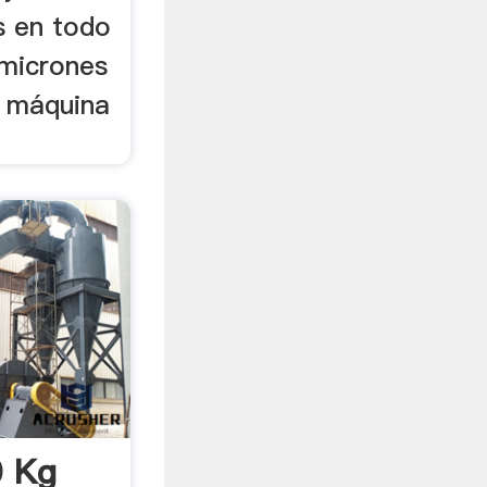
s en todo
 micrones
a máquina
0 Kg