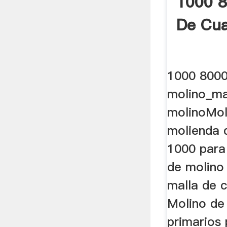
1000 8
De Cua
1000 8000
molino_ma
molinoMoli
molienda 
1000 para 
de molino
malla de 
Molino de
primarios 