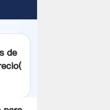
00 a 500
ucción,
rvicio,
 cuarzo
ores a
s de
ecio(