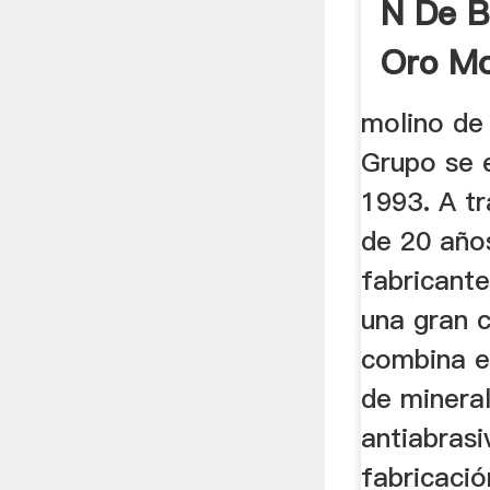
N De B
Oro Mo
molino de 
Grupo se 
1993. A tr
de 20 años
fabricant
una gran 
combina e
de minera
antiabrasiv
fabricació