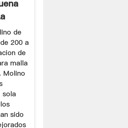
uena
La
lino de
 de 200 a
acion de
ara malla
. Molino
s
 sola
 los
an sido
ejorados