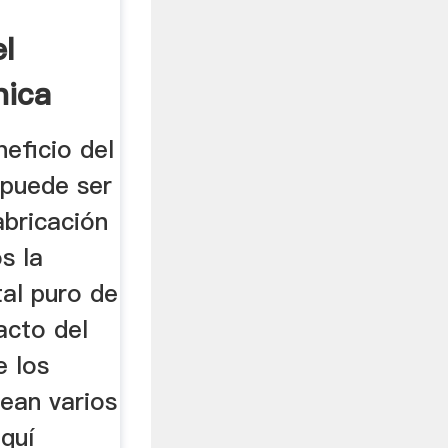
l
nica
eficio del
 puede ser
abricación
s la
tal puro de
acto del
e los
ean varios
 quí