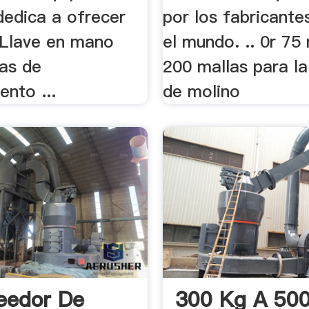
dedica a ofrecer
por los fabricante
 Llave en mano
el mundo. .. 0r 75
tas de
200 mallas para l
nto ...
de molino
eedor De
300 Kg A 50