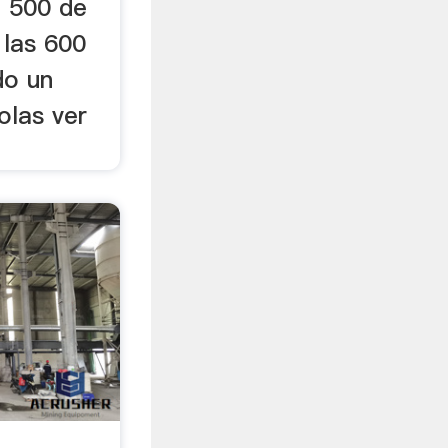
a 500 de
 las 600
do un
olas ver