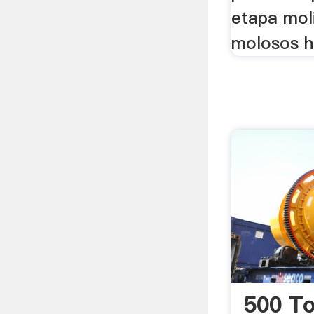
etapa moli
molosos h
500 To