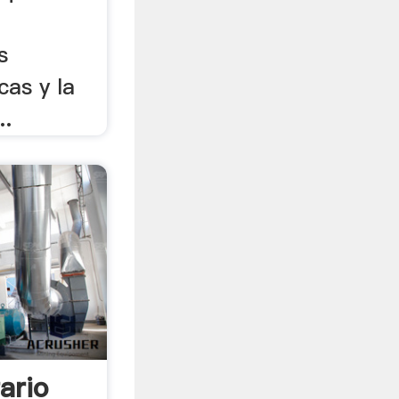
s
cas y la
..
ario