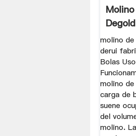
Molino
Degold
Empre
molino de
derui fabr
Bolas Uso
Funcionam
molino de
carga de 
suene ocu
del volume
molino. L