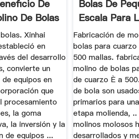
eneficio De
Bolas De Peq
lino De Bolas
Escala Para 
Molienda ...
bolas. Xinhai
Fabricación de mo
estableció en
bolas para cuarzo
avés del desarrollo
500 mallas. fabric
, convierte un
molino de bolas p
e de equipos en
de cuarzo È a 500
corporación que
de bola son usado
l procesamiento
primarios para una
les, la goma
etapa molienda, ..
a, la inversión y la
molinos molosos h
n de equipos ...
desarrollados y m