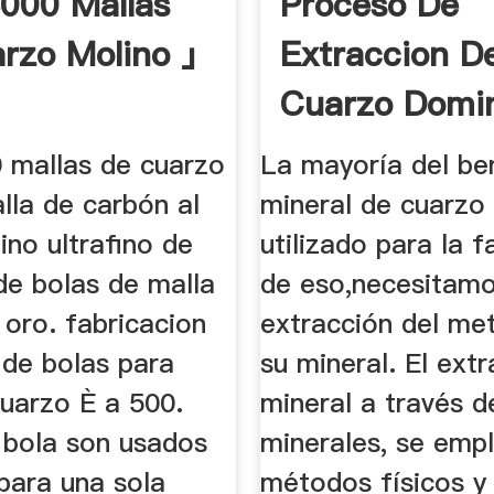
000 Mallas
Proceso De
rzo Molino 」
Extraccion De
Cuarzo Domi
 mallas de cuarzo
La mayoría del ben
lla de carbón al
mineral de cuarzo
no ultrafino de
utilizado para la f
de bolas de malla
de eso,necesitamo
oro. fabricacion
extracción del me
 de bolas para
su mineral. El extr
cuarzo È a 500.
mineral a través d
 bola son usados
minerales, se empl
para una sola
métodos físicos y