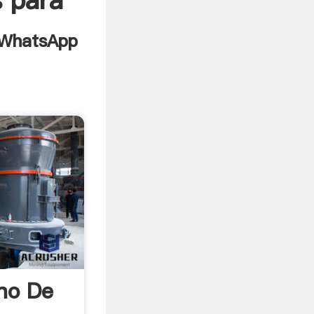
s para
no De