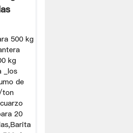
las
ara 500 kg
antera
00 kg
a _los
sumo de
/ton
 cuarzo
para 20
las,Barita