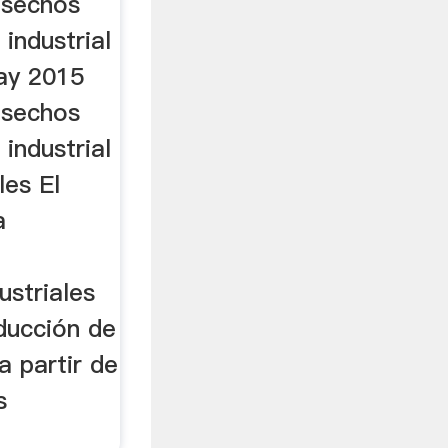
esechos
industrial
May 2015
esechos
industrial
les El
a
ustriales
ducción de
a partir de
s