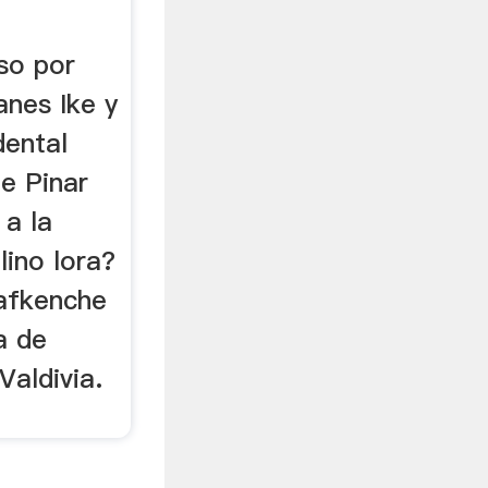
so por
anes Ike y
dental
e Pinar
 a la
ino lora?
Lafkenche
a de
Valdivia.