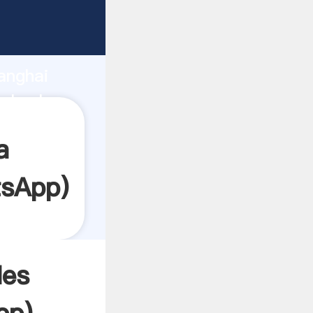
rrando
anghai
el valor
a
sApp
)
les