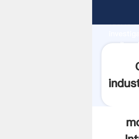
molino d
fuerte c
investig
molino d
y aporta
indust
mo