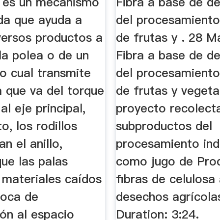
 es un mecanismo
Fibra a base de d
da que ayuda a
del procesamiento 
iversos productos a
de frutas y . 28 
la polea o de un
Fibra a base de d
lo cual transmite
del procesamiento 
a que va del torque
de frutas y vegeta
al eje principal,
proyecto recolect
o, los rodillos
subproductos del
n el anillo,
procesamiento ind
ue las palas
como jugo de Pro
 materiales caídos
fibras de celulosa 
boca de
desechos agrícola
ón al espacio
Duration: 3:24.