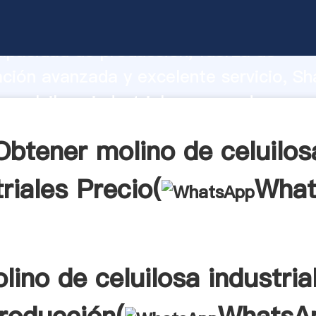
e celuilosa industriales fabricante Aga
apacidad de producción, fuerza de
ación avanzada y excelente servicio, Sh
e celuilosa industriales proveedor crea 
 valores a todos los clientes.
Obtener molino de celuilos
riales Precio(
What
lino de celuilosa industria