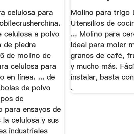
ra celulosa para
Molino para trigo
obilecrusherchina.
Utensilios de coci
 celulosa a polvo
... Molino para cer
a de piedra
Ideal para moler ma
15 de molino de
granos de café, f
ara celulosa para
y mucho más. Fáci
io en línea. ... de
instalar, basta con
 bolas de polvo
.
ipos de
io para ensayos de
 la celulosa y sus
es industriales