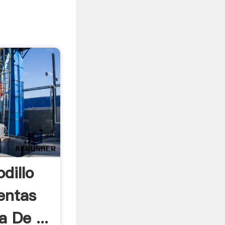
dillo
entas
 De ...