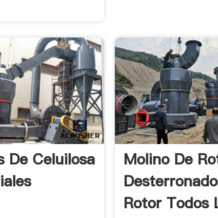
s De Celuilosa
Molino De Ro
iales
Desterronado
Rotor Todos L