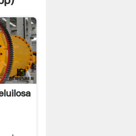
pp
)
luilosa