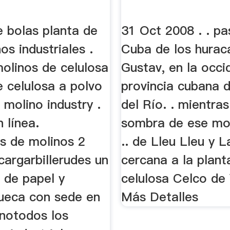
e bolas planta de
31 Oct 2008 . . pa
os industriales .
Cuba de los hurac
olinos de celulosa
Gustav, en la occi
 celulosa a polvo
provincia cubana d
 molino industry .
del Río. . mientras
n línea.
sombra de ese mol
es de molinos 2
.. de Lleu Lleu y 
scargarbillerudes un
cercana a la plant
 de papel y
celulosa Celco de 
sueca con sede en
Más Detalles
inotodos los