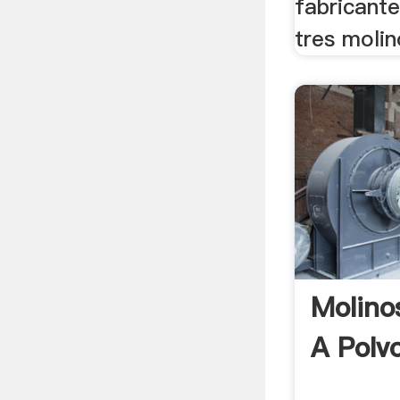
fabricante
tres molin
Molino
A Polv