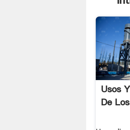
In
Usos Y
De Los