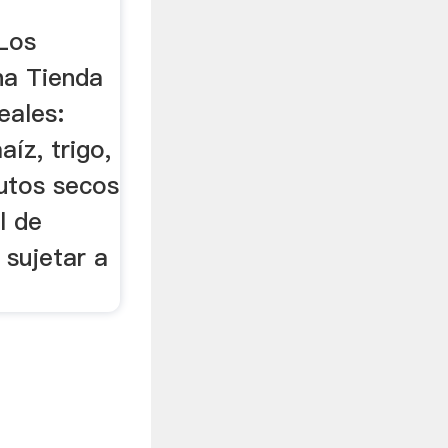
 Los
na Tienda
eales:
íz, trigo,
rutos secos
l de
 sujetar a