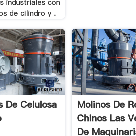
s industriales con
os de cilindro y .
s De Celulosa
Molinos De Ro
o
Chinos Las V
De Maquinaria