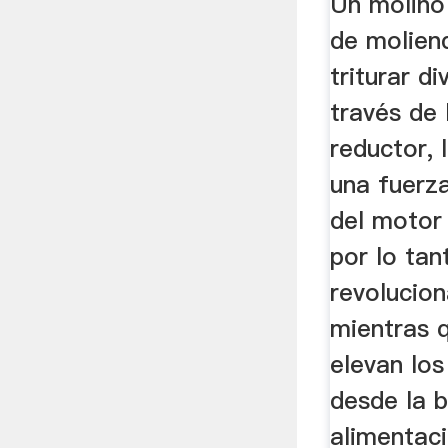
Un molino
de molien
triturar d
través de 
reductor, 
una fuerz
del motor 
por lo tant
revoluciona
mientras q
elevan los
desde la 
alimentaci