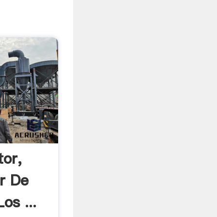
tor,
r De
os ...