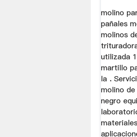
molino pa
pañales m
molinos de
triturador
utilizada 
martillo p
la . Servic
molino de
negro equ
laborator
materiales
aplicacion