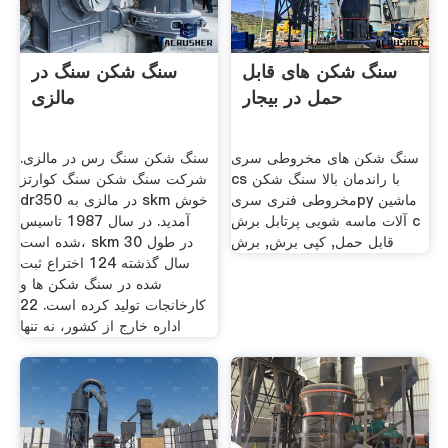
سنگ شکن های قابل
سنگ شکن سنگ در
حمل در بیجار
مالزی
سنگ شکن های مخروطی سری
سنگ شکن سنگ رس در مالزی.
cs با راندمان بالا سنگ شکن
شرکت سنگ شکن سنگ کوارتز
مخروطی فنری سریpy ماشین
dr350 در مالزی به skm خوش
آلات ماسه شویی پرتابل برش c
آمدید. در سال 1987 تاسیس
قابل حمل, کپی برش, برش
شده است، skm در طول 30
سال گذشته 124 اختراع ثبت
شده در سنگ شکن ها و
کارخانجات تولید کرده است. 22
اداره خارج از کشور، نه تنها