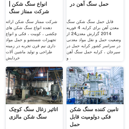
حمل سنگ آهن در
انواع سنگ شکن |
شرکت ممتاز سنگ
شکن
قابل حمل سنگ شکن سنگ
شرکت ممتاز سنگ شکن ارائه
معدن آهن برای کرایه. 4 فوریه
دهنده انواع سنگ شکن های
2014 گزارش معدن24 از
چکشی ، کوبیت ، فکی و انواع
وضعیت حمل و نقل مواد معدنی
تجهیزات شستشو و حمل مواد
در سراسر کشور کرایه حمل در
داری نيم قرن تجربه در زمينه
سیرجان ، کرایه حمل سنگ آهن
طراحی و توليد ماشين آلات
و .
خردايش
تامین کننده سنگ شکن
اتاثیر زغال سنگ کوچک
فکی دولومیت قابل
سنگ شکن مالزی
حمل