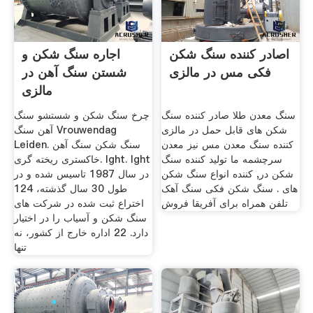
اصادر کننده سنگ شکن
اجاره سنگ شکن و
فکی مس در مالزی
شستن سنگ آهن در
مالزی
سنگ معدن طلا صادر کننده سنگ
چرخ سنگ شکن و شستشو سنگ
شکن های قابل حمل در مالزی
آهن سنگ Vrouwendag
کننده سنگ معدن مس نیز معدن
Leiden. سنگ شکن سنگ آهن
سرچشمه ما تولید کننده سنگ
خاکستری ریخته گری. lght. lght
شکن در, کننده انواع سنگ شکن
در سال 1987 تاسیس شده و در
های . سنگ شکن فکی سنگ آهک
طول 30 سال گذشته، 124
تلفن همراه برای آفریقا فروش
اختراع ثبت شده در شركت های
سنگ شكن و آسیاب را در اختیار
دارد. 22 اداره خارج از کشور، نه
تنها