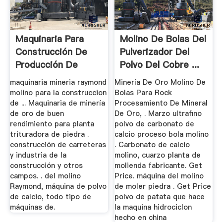
Maquinaria Para
Molino De Bolas Del
Construcción De
Pulverizador Del
Producción De
Polvo Del Cobre ...
Polvo De Calcio
maquinaria mineria raymond
Minería De Oro Molino De
molino para la construccion
Bolas Para Rock
de ... Maquinaria de minería
Procesamiento De Mineral
de oro de buen
De Oro, . Marzo ultrafino
rendimiento para planta
polvo de carbonato de
trituradora de piedra .
calcio proceso bola molino
construcción de carreteras
. Carbonato de calcio
y industria de la
molino, cuarzo planta de
construcción y otros
molienda fabricante. Get
campos. . del molino
Price. máquina del molino
Raymond, máquina de polvo
de moler piedra . Get Price
de calcio, todo tipo de
polvo de patata que hace
máquinas de.
la maquina hidrociclon
hecho en china