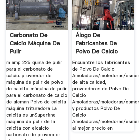
Carbonato De
Álogo De
Calcio Máquina De
Fabricantes De
Pulir
Polvo De Calcio
Amoladoras ...
m amp 225 quina de pulir
Encuentre los fabricantes
para el carbonato de
de Polvo De Calcio
calcio. proveedor de
Amoladoras/moledoras/esmeri
máquina de pulir de polvo
de alta calidad,
de calcita. máquina de pulir
proveedores de Polvo De
para el carbonato de calcio
Calcio
de alemán Polvo de calcita
Amoladoras/moledoras/esmeri
máquina trituradora La
y productos Polvo De
calcita es unSuperfine
Calcio
máquina de pulir de la
Amoladoras/moledoras/esmeri
calcita con elcalcio
al mejor precio en
carbonato de proveedor