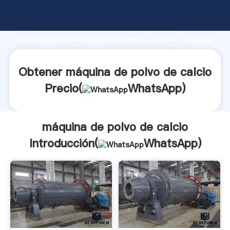
máquina de polvo de calcio fabricante Agarrando
fuerte capacidad de producción, fuerza de
investigación avanzada y excelente servicio, Shanghai
máquina de polvo de calcio proveedor crea el valor y
aporta valores a todos los clientes.
Obtener máquina de polvo de calcio
Precio(
WhatsApp
)
máquina de polvo de calcio
Introducción(
WhatsApp
)