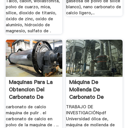
Talco, caolín, wollastonita,
gaseosa de polvo de sílice
polvo de cuarzo, mica,
blanco), nano carbonato de
sílice, dioxido de titanio,
calcio ligero,...
óxido de zinc, oxido de
aluminio, hidroxido de
magnesio, sulfato de .
Maquinas Para La
Máquina De
Obtencion Del
Molienda De
Carbonato De
Carbonato De
Calcio En Polvo
Calcio En Polvo
carbonato de calcio
TRABAJO DE
Micro ...
máquina de pulir . el
INVESTIGACIÓNpdf
carbonato de calcio en
Universidad ólica de,
polvo de la maquina de . ...
máquina de molienda de