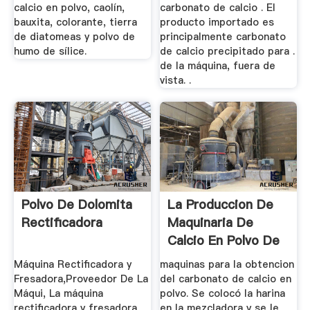
calcio en polvo, caolín,
carbonato de calcio . El
bauxita, colorante, tierra
producto importado es
de diatomeas y polvo de
principalmente carbonato
humo de sílice.
de calcio precipitado para .
de la máquina, fuera de
vista. .
Polvo De Dolomita
La Produccion De
Rectificadora
Maquinaria De
Calcio En Polvo De
Carbonato
Máquina Rectificadora y
maquinas para la obtencion
Fresadora,Proveedor De La
del carbonato de calcio en
Máqui, La máquina
polvo. Se colocó la harina
rectificadora y fresadora
en la mezcladora y se le