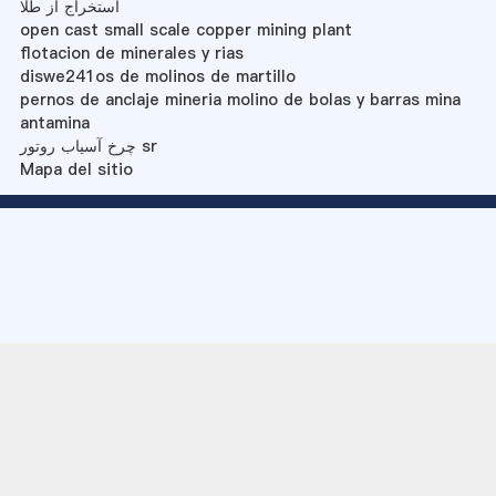
استخراج از طلا
open cast small scale copper mining plant
flotacion de minerales y rias
diswe241os de molinos de martillo
pernos de anclaje mineria molino de bolas y barras mina
antamina
چرخ آسیاب روتور sr
Mapa del sitio