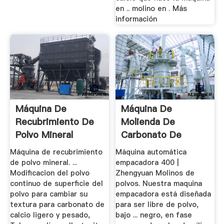
en .. molino en . Más
información
Máquina De
Máquina De
Recubrimiento De
Molienda De
Polvo Mineral
Carbonato De
Calcio En Polvo
Máquina de recubrimiento
Máquina automática
Micro Eeuu
de polvo mineral. ...
empacadora 400 |
Modificacion del polvo
Zhengyuan Molinos de
continuo de superficie del
polvos. Nuestra maquina
polvo para cambiar su
empacadora está diseñada
textura para carbonato de
para ser libre de polvo,
calcio ligero y pesado,
bajo ... negro, en fase