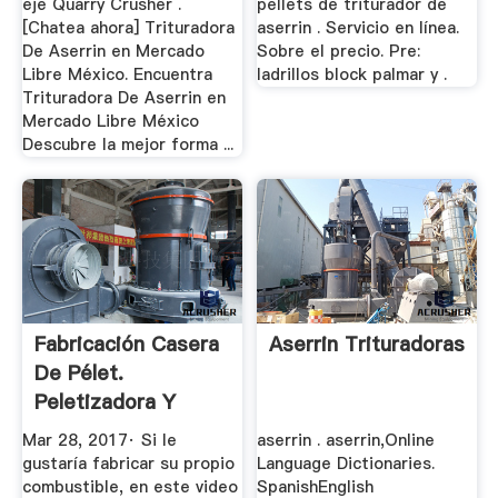
eje Quarry Crusher .
pellets de triturador de
[Chatea ahora] Trituradora
aserrin . Servicio en línea.
De Aserrin en Mercado
Sobre el precio. Pre:
Libre México. Encuentra
ladrillos block palmar y .
Trituradora De Aserrin en
Mercado Libre México
Descubre la mejor forma ...
Fabricación Casera
Aserrin Trituradoras
De Pélet.
Peletizadora Y
Molino ...
Mar 28, 2017· Si le
aserrin . aserrin,Online
gustaría fabricar su propio
Language Dictionaries.
combustible, en este video
SpanishEnglish