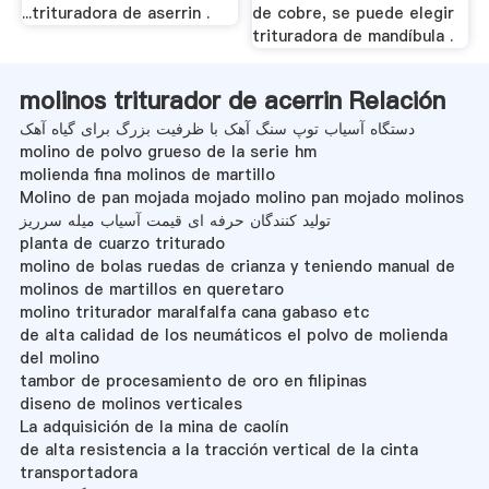
...trituradora de aserrin .
de cobre, se puede elegir
trituradora de mandíbula .
molinos triturador de acerrin Relación
دستگاه آسیاب توپ سنگ آهک با ظرفیت بزرگ برای گیاه آهک
molino de polvo grueso de la serie hm
molienda fina molinos de martillo
Molino de pan mojada mojado molino pan mojado molinos
تولید کنندگان حرفه ای قیمت آسیاب میله سرریز
planta de cuarzo triturado
molino de bolas ruedas de crianza y teniendo manual de
molinos de martillos en queretaro
molino triturador maralfalfa cana gabaso etc
de alta calidad de los neumáticos el polvo de molienda
del molino
tambor de procesamiento de oro en filipinas
diseno de molinos verticales
La adquisición de la mina de caolín
de alta resistencia a la tracción vertical de la cinta
transportadora