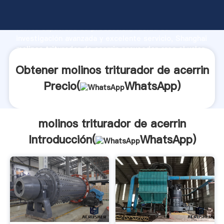
molinos triturador de acerrin fabricante Agarrando
fuerte capacidad de producción, fuerza de
investigación avanzada y excelente servicio, Shanghai
molinos triturador de acerrin proveedor crea el valor
y aporta valores a todos los clientes.
Obtener molinos triturador de acerrin
Precio(
WhatsApp
)
molinos triturador de acerrin
Introducción(
WhatsApp
)