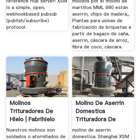
reference Hub server! XSM
molidos por el molino de
is a simple, open,
martillos MML 980 están
webhookbased pubsub
aserrín, chips de madera,,
(publish/subscribe)
Plantas para usinas de
protocol.
fabricación de briquetas a
partir de bagazo de caña,
aserrín, cáscara de arroz,
fibra de coco, cáscara.
Molinos
Molino De Aserrin
Trituradores De
Domestica
Hielo | Fabrihielo
Trituradora De
Cono
Nuestros molinos son
molino de aserrin
soldados o atornillados de
domestica. Shanghai XSM