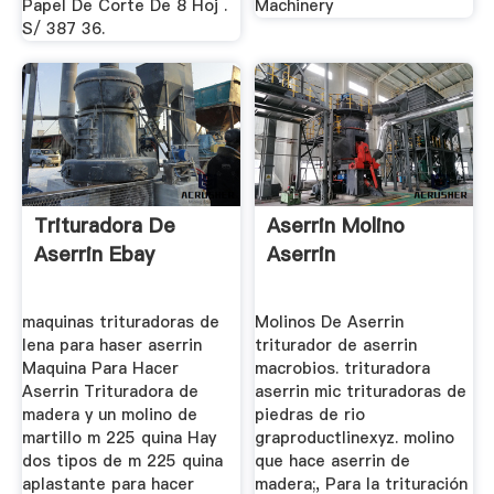
Papel De Corte De 8 Hoj .
Machinery
S/ 387 36.
Trituradora De
Aserrin Molino
Aserrin Ebay
Aserrin
maquinas trituradoras de
Molinos De Aserrin
lena para haser aserrin
triturador de aserrin
Maquina Para Hacer
macrobios. trituradora
Aserrin Trituradora de
aserrin mic trituradoras de
madera y un molino de
piedras de rio
martillo m 225 quina Hay
graproductlinexyz. molino
dos tipos de m 225 quina
que hace aserrin de
aplastante para hacer
madera;, Para la trituración