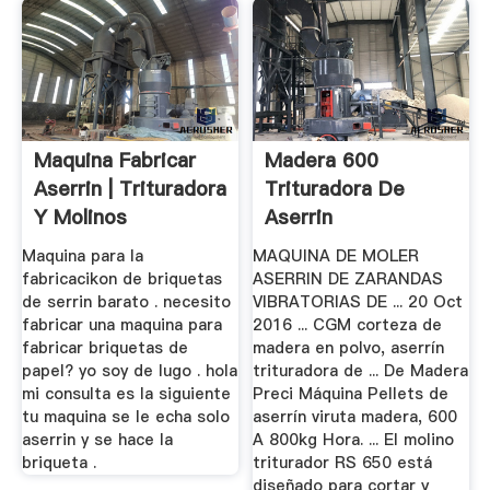
Maquina Fabricar
Madera 600
Aserrin | Trituradora
Trituradora De
Y Molinos
Aserrin
Maquina para la
MAQUINA DE MOLER
fabricacikon de briquetas
ASERRIN DE ZARANDAS
de serrin barato . necesito
VIBRATORIAS DE ... 20 Oct
fabricar una maquina para
2016 ... CGM corteza de
fabricar briquetas de
madera en polvo, aserrín
papel? yo soy de lugo . hola
trituradora de ... De Madera
mi consulta es la siguiente
Preci Máquina Pellets de
tu maquina se le echa solo
aserrín viruta madera, 600
aserrin y se hace la
A 800kg Hora. ... El molino
briqueta .
triturador RS 650 está
diseñado para cortar y