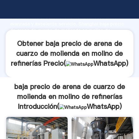
baja precio de arena de cuarzo de molienda en
molino de refinerías fabricante Agarrando fuerte
capacidad de producción, fuerza de investigación
avanzada y excelente servicio, Shanghai baja precio
de arena de cuarzo de molienda en molino de
refinerías proveedor crea el valor y aporta valores a
Obtener baja precio de arena de
todos los clientes.
cuarzo de molienda en molino de
refinerías Precio(
WhatsApp
)
baja precio de arena de cuarzo de
molienda en molino de refinerías
Introducción(
WhatsApp
)