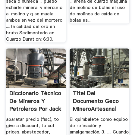
seca o húmeda ... puedo
... arena de cuarzo maquina
echarle mineral y mercurio
de molino de bolas el uso
al molino y q se muela
de molinos de caída de
ambos en vez del mortero.
bolas es...
.... la calidad del oro en
bruto Sedimentado en
Cuarzo Duration: 6:30.
Diccionario Técnico
Titel Del
De Mineros Y
Documento Geco
Petroleros Por Jack
MineroArtesanal
De La Verge.
abaratar precio (fisc), to
El quimbalete como equipo
give a discount, to cut
de refinación y
prices. abastecedor,
amalgamación. 3. ..... Cuando