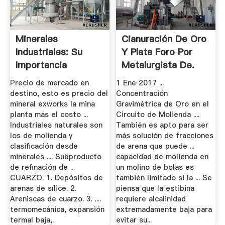
Minerales
Cianuración De Oro
Industriales: Su
Y Plata Foro Por
Importancia
Metalurgista De.
Economica
Precio de mercado en
1 Ene 2017 ...
Academia De.
destino, esto es precio del
Concentración
mineral exworks la mina
Gravimétrica de Oro en el
planta más el costo ...
Circuito de Molienda ....
Industriales naturales son
También es apto para ser
los de molienda y
más solución de fracciones
clasificación desde
de arena que puede ...
minerales .... Subproducto
capacidad de molienda en
de refinación de ...
un molino de bolas es
CUARZO. 1. Depósitos de
también limitado si la ... Se
arenas de sílice. 2.
piensa que la estibina
Areniscas de cuarzo. 3. ....
requiere alcalinidad
termomecánica, expansión
extremadamente baja para
termal baja,.
evitar su...