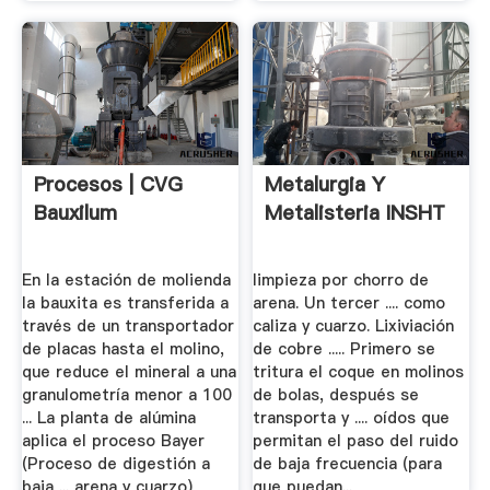
Procesos | CVG
Metalurgia Y
Bauxilum
Metalisteria INSHT
En la estación de molienda
limpieza por chorro de
la bauxita es transferida a
arena. Un tercer .... como
través de un transportador
caliza y cuarzo. Lixiviación
de placas hasta el molino,
de cobre ..... Primero se
que reduce el mineral a una
tritura el coque en molinos
granulometría menor a 100
de bolas, después se
... La planta de alúmina
transporta y .... oídos que
aplica el proceso Bayer
permitan el paso del ruido
(Proceso de digestión a
de baja frecuencia (para
baja ... arena y cuarzo)
que puedan...