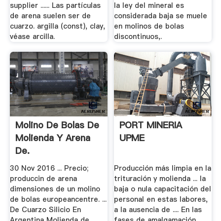
supplier ...... Las partículas
la ley del mineral es
de arena suelen ser de
considerada baja se muele
cuarzo. argilla (const), clay,
en molinos de bolas
véase arcilla.
discontinuos,.
Molino De Bolas De
PORT MINERIA
Molienda Y Arena
UPME
De.
30 Nov 2016 ... Precio;
Producción más limpia en la
produccin de arena
trituración y molienda ... la
dimensiones de un molino
baja o nula capacitación del
de bolas europeancentre. ...
personal en estas labores,
De Cuarzo Silicio En
a la ausencia de .... En las
Argentina Molienda de
fases de amalgamación,