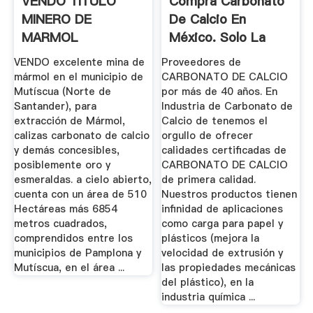
VENDO TITULO
Compra Carbonato
MINERO DE
De Calcio En
MARMOL
México. Solo La
Máxima ...
VENDO excelente mina de
Proveedores de
mármol en el municipio de
CARBONATO DE CALCIO
Mutíscua (Norte de
por más de 40 años. En
Santander), para
Industria de Carbonato de
extracción de Mármol,
Calcio de tenemos el
calizas carbonato de calcio
orgullo de ofrecer
y demás concesibles,
calidades certificadas de
posiblemente oro y
CARBONATO DE CALCIO
esmeraldas. a cielo abierto,
de primera calidad.
cuenta con un área de 510
Nuestros productos tienen
Hectáreas más 6854
infinidad de aplicaciones
metros cuadrados,
como carga para papel y
comprendidos entre los
plásticos (mejora la
municipios de Pamplona y
velocidad de extrusión y
Mutíscua, en el área ...
las propiedades mecánicas
del plástico), en la
industria química ...