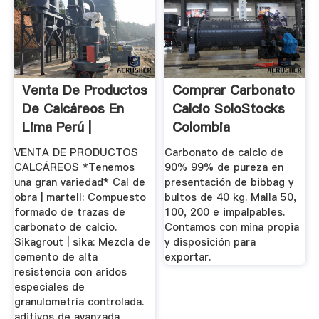
Venta De Productos
Comprar Carbonato
De Calcáreos En
Calcio SoloStocks
Lima Perú |
Colombia
GrupoCJL ...
VENTA DE PRODUCTOS
Carbonato de calcio de
CALCÁREOS *Tenemos
90% 99% de pureza en
una gran variedad* Cal de
presentación de bibbag y
obra | martell: Compuesto
bultos de 40 kg. Malla 50,
formado de trazas de
100, 200 e impalpables.
carbonato de calcio.
Contamos con mina propia
Sikagrout | sika: Mezcla de
y disposición para
cemento de alta
exportar.
resistencia con aridos
especiales de
granulometría controlada.
aditivos de avanzada