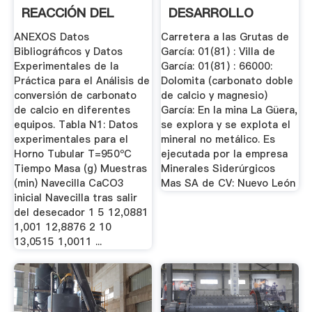
REACCIÓN DEL
DESARROLLO
CARBONATO DE
MINERO
ANEXOS Datos
Carretera a las Grutas de
CALCIO ...
Bibliográficos y Datos
García: 01(81) : Villa de
Experimentales de la
García: 01(81) : 66000:
Práctica para el Análisis de
Dolomita (carbonato doble
conversión de carbonato
de calcio y magnesio)
de calcio en diferentes
García: En la mina La Güera,
equipos. Tabla N1: Datos
se explora y se explota el
experimentales para el
mineral no metálico. Es
Horno Tubular T=950ºC
ejecutada por la empresa
Tiempo Masa (g) Muestras
Minerales Siderúrgicos
(min) Navecilla CaCO3
Mas SA de CV: Nuevo León
inicial Navecilla tras salir
del desecador 1 5 12,0881
1,001 12,8876 2 10
13,0515 1,0011 ...