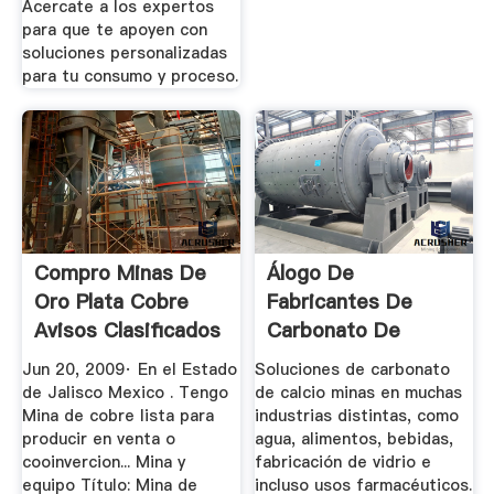
Acercate a los expertos
para que te apoyen con
soluciones personalizadas
para tu consumo y proceso.
Compro Minas De
Álogo De
Oro Plata Cobre
Fabricantes De
Avisos Clasificados
Carbonato De
De ...
Calcio Minas De ...
Jun 20, 2009· En el Estado
Soluciones de carbonato
de Jalisco Mexico . Tengo
de calcio minas en muchas
Mina de cobre lista para
industrias distintas, como
producir en venta o
agua, alimentos, bebidas,
cooinvercion... Mina y
fabricación de vidrio e
equipo Título: Mina de
incluso usos farmacéuticos.