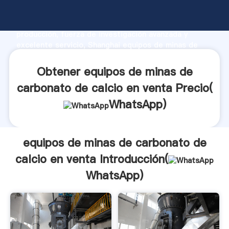
equipos de minas de carbonato de calcio en venta
fabricante Agarrando fuerte capacidad de
producción, fuerza de investigación avanzada y
excelente servicio, Shanghai equipos de minas de
carbonato de calcio en venta proveedor crea el valor
y aporta valores a todos los clientes.
Obtener equipos de minas de
carbonato de calcio en venta Precio(
WhatsApp
)
equipos de minas de carbonato de
calcio en venta Introducción(
WhatsApp
)