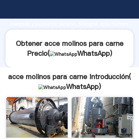
acce molinos para carne fabricante Agarrando fuerte
capacidad de producción, fuerza de investigación
avanzada y excelente servicio, Shanghai acce molinos
para carne proveedor crea el valor y aporta valores a
todos los clientes.
Obtener acce molinos para carne
Precio(
WhatsApp
)
acce molinos para carne Introducción(
WhatsApp
)