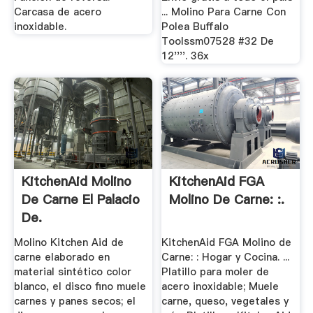
Carcasa de acero
... Molino Para Carne Con
inoxidable.
Polea Buffalo
Toolssm07528 #32 De
12''''. 36x
KitchenAid Molino
KitchenAid FGA
De Carne El Palacio
Molino De Carne: :.
De.
Molino Kitchen Aid de
KitchenAid FGA Molino de
carne elaborado en
Carne: : Hogar y Cocina. ...
material sintético color
Platillo para moler de
blanco, el disco fino muele
acero inoxidable; Muele
carnes y panes secos; el
carne, queso, vegetales y