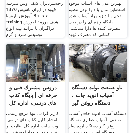
بهترین مدل های آسیاب موجود
رجیستریایران شف اولین مدرسه
است.این مدل با دارا بودن تنظیم
قهوه در ایران تاسیس 1376
حجم و اندازه مواد آسیاب شده
آموزش باریستا Barista
جایگاه ویژه ای را در میان
training هدف دوره : آموزش
مصرف کننده ها دارا میباشد. .
فراگیران با فرآیند تهیه انواع
کسانی که مصرف قهوه
نوشیدنی سرد و گرم
تاو صنعت تولید دستگاه
دروس مشترك فنی و
آسیاب ادویه جات ،
حرفه ای | پایگاه کتاب
دستگاه روغن گیر
های درسی، اداره کل
دستگاه آسیاب ادویه جات, آسیاب
کاربر گرامی تنها مرجع رسمی
صنعتی, آسیاب عطاری دستگاه
انتشار فایل کتاب های درسی،
روغن گیر دستگاه ارده ساز
وب سایت اداره کل نظارت بر
دستگاه آسیاب مواد سخت
نشر و توزیع مواد آموزشی به