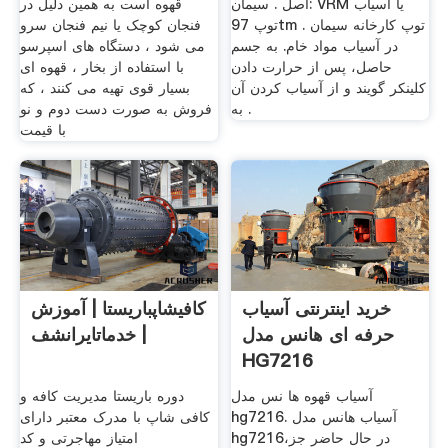
اصل . سیمان: VRM یا آسیاب
قهوه است به همین دلیل در
توپ 97tm . توپ کارخانه سیمان
فنجان کوچک یا نیم فنجان سرو
در آسیاب مواد خام. به جسم
می شود ، دستگاه های اسپرسو
حاصل، پس از حرارت دادن
با استفاده از بخار ، قهوه ای
کلینکر گویند و از آسیاب کردن آن
بسیار قوی تهیه می کنند ، که
به .
فروش به صورت دست دوم و نو
با قیمت
خرید اینترنتی آسیاب
کافیشاپباریستا | آموزش
حرفه ای هانس مدل
| خدماتایرانشف
HG7216
آسیاب قهوه ها نس مدل
دوره باریستا مدیریت کافه و
hg7216. آسیاب هانس مدل
کافی شاپ با مدرک معتبر دارای
hg7216،در حال حاضر جز
امتیاز مهاجرتی و کد