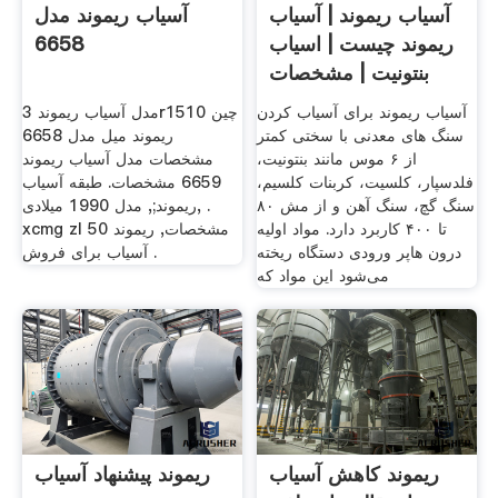
آسیاب ریموند | آسیاب
آسیاب ریموند مدل
ریموند چیست | اسیاب
6658
بنتونیت | مشخصات
آسیاب ریموند برای آسیاب کردن
مدل آسیاب ریموند 3r1510 چین
سنگ های معدنی با سختی کمتر
ریموند میل مدل 6658
از ۶ موس مانند بنتونیت،
مشخصات مدل آسیاب ریموند
فلدسپار، کلسیت، کربنات کلسیم،
6659 مشخصات. طبقه آسیاب
سنگ گچ، سنگ آهن و از مش ۸۰
ریموند;, مدل 1990 میلادی, .
تا ۴۰۰ کاربرد دارد. مواد اولیه
xcmg zl 50 مشخصات, ریموند
درون هاپر ورودی دستگاه ریخته
آسیاب برای فروش .
می‌شود این مواد که
ریموند کاهش آسیاب
ریموند پیشنهاد آسیاب