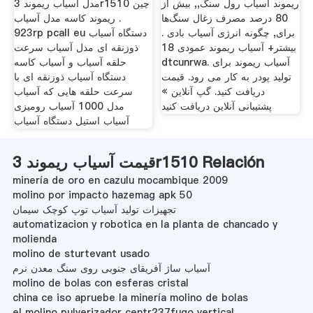
ریموند آسیاب رول سنگ,, بیش از
مدل آسیاب ریموند 3r1510 چین
80 درصد مصرف زغال سنگ‌ها
. ریموند کاسه مدل آسیاب
برای, چگونه انرژی آسیاب بادی .
923rp pcall eu دستگاه آسیاب
بیشتر+ آسیاب ریموند عمودی 18
ذوزنقه ای مدل آسیاب سرعت
dtcunrwa. آسیاب ریموند برای
حلقه آسیاب و آسیاب کاسه
تولید پودر به کار می رود. قیمت
دستگاه آسیاب ذوزنقه ای با
دریافت کنید. گپ آنلاین »
سرعت حلقه هایی که آسیاب
پشتیبانی آنلاین دریافت کنید
مدل 1000 آسیاب رومیزی
آسیاب استیل دستگاه آسیاب
قیمت آسیاب ریموند 3r1510 Relación
minería de oro en cazulu mocambique 2009
molino por impacto hazemag apk 50
تجهیزات تولید آسیاب توپ کوچک سیمان
automatizacion y robotica en la planta de chancado y
molienda
molino de sturtevant usado
آسیاب ساژ آفریقای جنوبی روی سنگ معدن نرم
molino de bolas con esferas cristal
china ce iso apruebe la minería molino de bolas
el molino pulverizador centr237fugo vertical