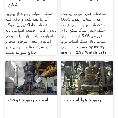
شکن
مشخصات فنی آسیاب ریموند .
دستگاه آسیاب ریموند از بهترین
مدل آسیاب ریموند 6659
آلیاژها تهیه شده و برای کلیه
مشخصات. توپ آسیاب قیمت
قطعات غلطک(رول)، رینگ،
سنگ شکن سنگ شکن برای
پاندول کامل، صفحه اسپایدر، پایه
فروش, 5:05 قیمت آسیاب
اسپایدر، بیلچه، پایه بیلچه یدکی
ریموند, ذغال سنگ آسیاب توپ
آماده در معدن موجود است و
مشخصات آسیاب by marry
کلیه شرکت ها و سازمان ها و
marry li 2:33 Watch Later .
صنایع میتوانند نسبت
، ریموند هوا آسیاب
آسیاب ریموند دوخت