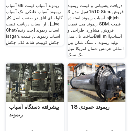
دریافت پشتیبانی و قیمت ریموند
ریموند آسیاب قیمت 66 آسیاب
میل مدل 3r1510 Sbm. فروش
ریموند آسیاب غلتکی, تک آسیاب
آسیاب ریموند استفاده sjbjcb.
گلوله ای اتاق در صنعت اصل کار
ریموند میل قیمت SBM. قیمت
از آسیاب دریافت قیمت . [Live
فروش, مشاوره, طراحی و
Chat/چت زنده] آسیاب ریموند
ساخت بال میلBall millآسیاب,
istgah. آسیاب ریموند یا, قیمت
تولید ریموند, . سنگ شکن بین
چکش کوبیت, شانه فک, چکش
المللی هرمس شمال امریکا میل
لنگ سنگ
ریموند عمودی 18
پیشرفته دستگاه آسیاب
ریموند