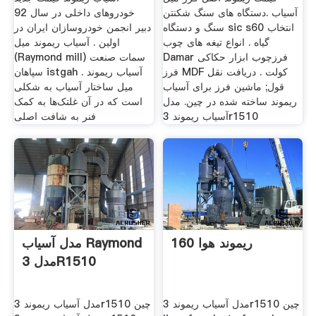
آسیاب .دستگاه های سنگ شکنتن
خودروهای داخلی در سال 92
سنگ و دستگاه sic s60 انتخاب
دبیر انجمن خودروسازان ایران در
گیاه . انواع تیغه های چوب
اولین . آسیاب ریموند میل
Damar فرزچوب ابزار حکاکی
(Raymond mill) سمات صنعت
فرز MDF کولت . دریافت نقل
سپاهان istgah . آسیاب ریموند
قول; ماشین فرز برای آسیاب
میل ساختار آسیاب به شکلی
ریموند ساخته شده در چین. مدل
است که در آن غلتک‌ها به کمک
آسیاب ریموند 3r1510
فنر به شافت اصلی
ریموند هوا 160
مدل آسیاب Raymond
مدل 3R1510
مدل آسیاب ریموند 3r1510 چین
مدل آسیاب ریموند 3r1510 چین