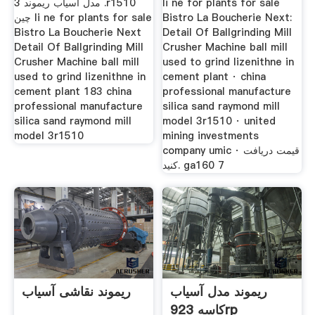
li ne for plants for sale
. مدل آسیاب ریموند 3r1510
Bistro La Boucherie Next:
چین li ne for plants for sale
Bistro La Boucherie Next
Detail Of Ballgrinding Mill
Detail Of Ballgrinding Mill
Crusher Machine ball mill
Crusher Machine ball mill
used to grind lizenithne in
used to grind lizenithne in
cement plant · china
cement plant 183 china
professional manufacture
professional manufacture
silica sand raymond mill
silica sand raymond mill
model 3r1510 · united
model 3r1510
mining investments
company umic · قیمت دریافت
کنید. ga160 7
ریموند مدل آسیاب
ریموند نقاشی آسیاب
کاسه 923rp