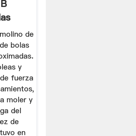
 B
las
molino de
 de bolas
oximadas.
oleas y
 de fuerza
damientos,
ra moler y
ga del
nez de
stuvo en