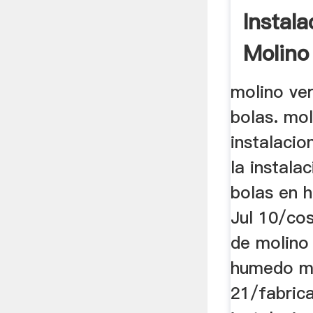
Instala
Molino
molino ver
bolas. mol
instalacio
la instala
bolas en 
Jul 10/cos
de molino
humedo mo
21/fabric