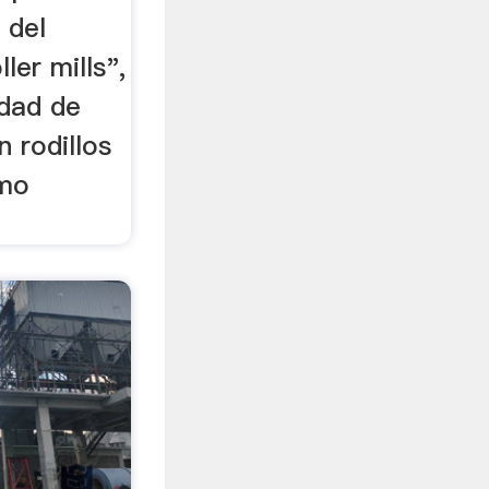
 del
ller mills",
dad de
 rodillos
omo