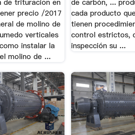
n de trituracion en
de carbón, ... pro
tener precio /2017
cada producto qu
neral de molino de
tienen procedimie
humedo verticales
control estrictos
como instalar la
inspección su ...
l molino de ...