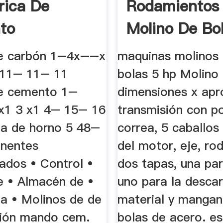
rica De
Rodamientos
to
Molino De Bo
orf, Un ...
de carbón 1–4x––x
maquinas molinos 
11– 11– 11
bolas 5 hp Molino
e cemento 1–
dimensiones x apr
x1 3 x1 4– 15– 16
transmisión con p
ea de horno 5 48–
correa, 5 caballos
nentes
del motor, eje, ro
ados • Control •
dos tapas, una pa
e • Almacén de •
uno para la descar
ea • Molinos de de
material y manga
ación mando cem.
bolas de acero. e