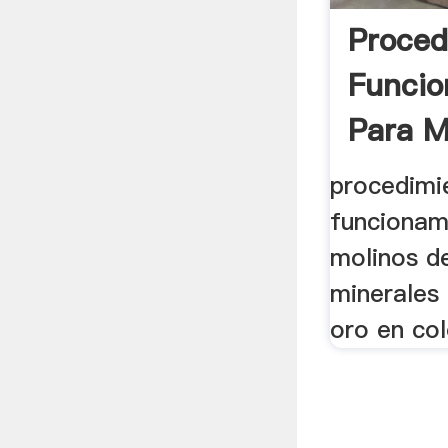
Proced
Funcio
Para M
Bolas D
procedimi
funcionam
molinos d
minerales 
oro en co