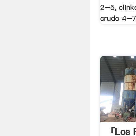
2–5, clink
crudo 4–
「los R