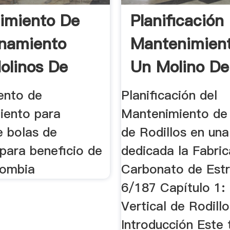
imiento De
Planificación
namiento
Mantenimien
olinos De
Un Molino De
e ...
Rodillos ...
ento de
Planificación del
iento para
Mantenimiento de
e bolas de
de Rodillos en una
para beneficio de
dedicada la Fabri
lombia
Carbonato de Estr
6/187 Capítulo 1:
Vertical de Rodill
Introducción Este 