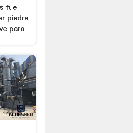
s fue
er piedra
rve para