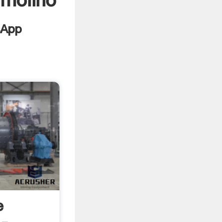
 molino
e