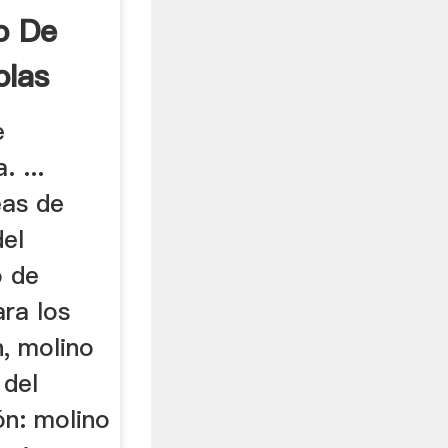
o De
olas
...
e
. ...
eas de
del
o de
ra los
n, molino
 del
ón: molino