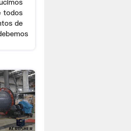
ducimos
e todos
ntos de
, debemos