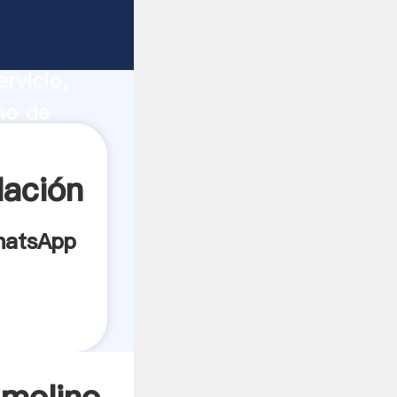
bón
ucción,
rvicio,
no de
s a todos
lación