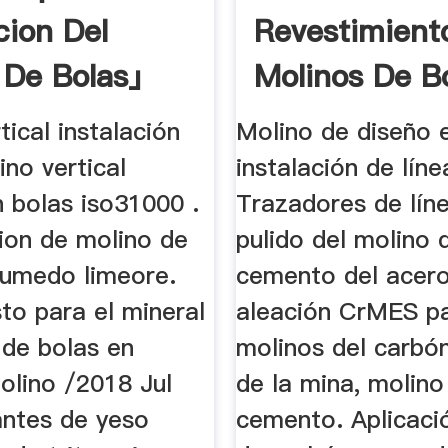
cion Del
Revestimient
 De Bolas」
Molinos De B
Molino Liners 
tical instalación
Molino de diseño 
ino vertical
instalación de línea
n bolas iso31000 .
Trazadores de lín
cion de molino de
pulido del molino 
humedo limeore.
cemento del acer
to para el mineral
aleación CrMES pa
 de bolas en
molinos del carbó
lino /2018 Jul
de la mina, molino
antes de yeso
cemento. Aplicaci