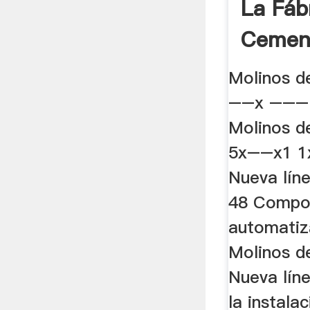
La Fáb
Cemen
Rüdersd
Molinos 
––x –––
Molinos d
5x––x1 1
Nueva lín
48 Compo
automatiz
Molinos d
Nueva lín
la instal