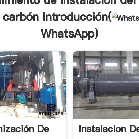
imiento de instalación del
 carbón Introducción(
WhatsApp
)
ización De
Instalacion D