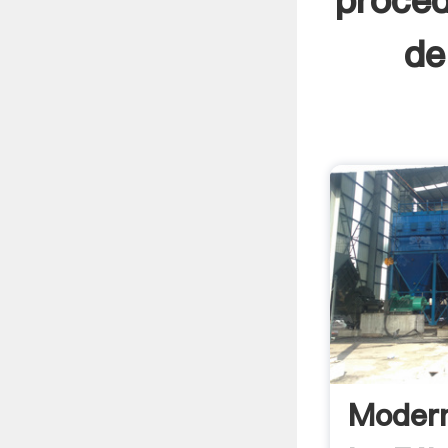
proced
de
Modern