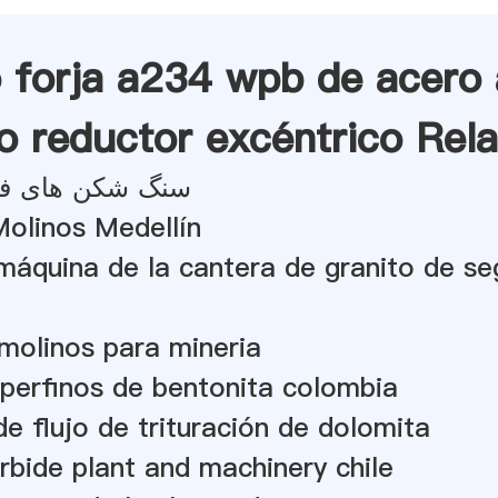
o forja a234 wpb de acero 
o reductor excéntrico Rela
سنگ شکن های فک
olinos Medellín
máquina de la cantera de granito de s
molinos para mineria
perfinos de bentonita colombia
e flujo de trituración de dolomita
rbide plant and machinery chile