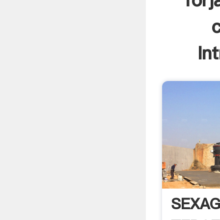
forj
In
SEXAG