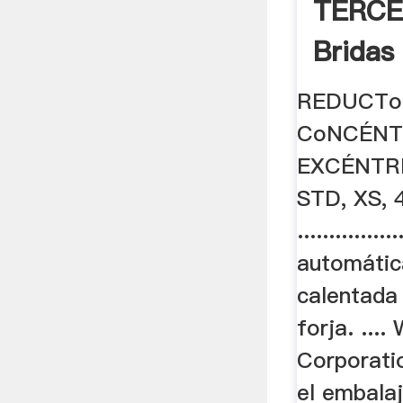
TERCE
Bridas
... .
REDUCTo
CoNCÉNT
EXCÉNTRI
STD, XS, 4
.............
automátic
calentada
forja. ...
Corporati
el embala