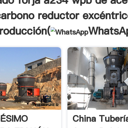
ado forja a234 wpb de ace
carbono reductor excéntric
troducción(
WhatsA
ÉSIMO
China Tuberí