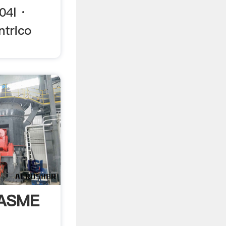
04l ·
ntrico
/ASME