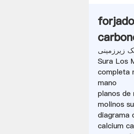
forjad
carbon
 زیرزمینی
Sura Los M
completa 
mano
planos de 
molinos su
diagrama d
calcium ca