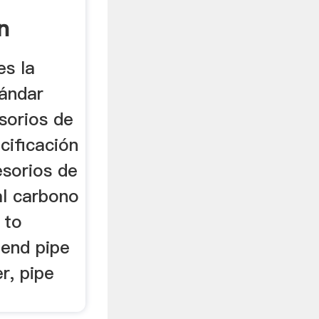
n
ny.
s la
tándar
sorios de
cificación
esorios de
al carbono
 to
Bend pipe
r, pipe