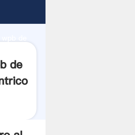
ductor
dad de
4 wpb de
 crea el
pb de
ntrico