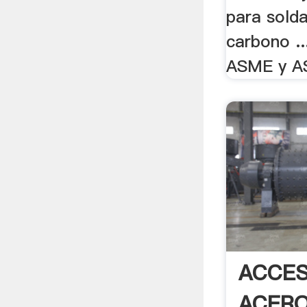
para solda
carbono ..
ASME y A
ACCES
ACERO