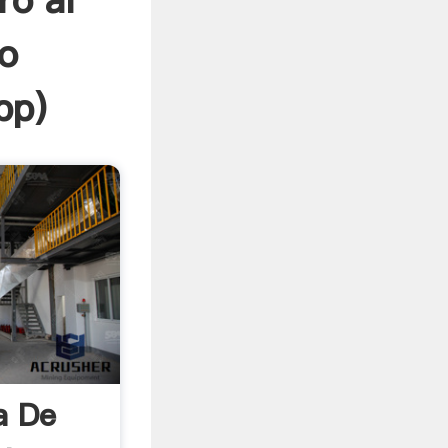
ro al
o
pp
)
a De