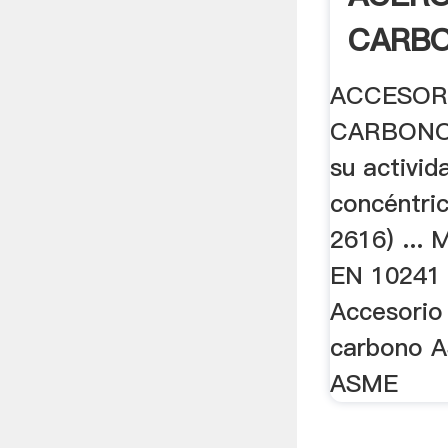
CARBO
ACCESOR
CARBONO 
su activid
concéntri
2616) ... 
EN 10241 (
Accesorio
carbono 
ASME