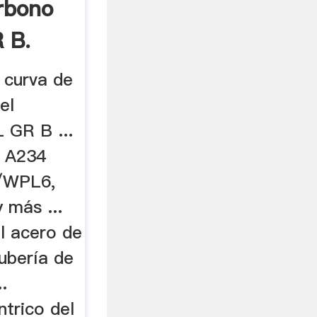
rbono
 B.
 curva de
el
 GR B ...
: A234
/WPL6,
más ...
l acero de
ubería de
.
trico del