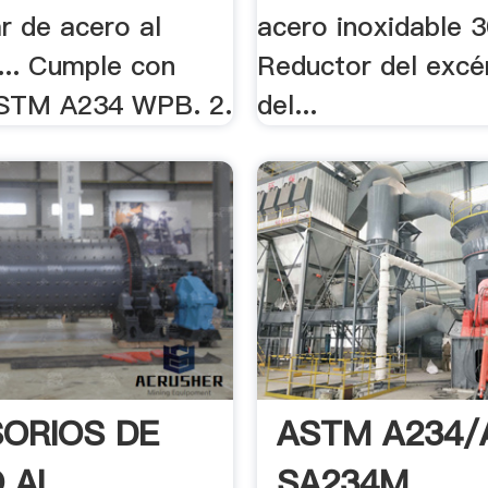
r de acero al
acero inoxidable 3
... Cumple con
Reductor del excé
STM A234 WPB. 2.
del...
ORIOS DE
ASTM A234
 AL
SA234M