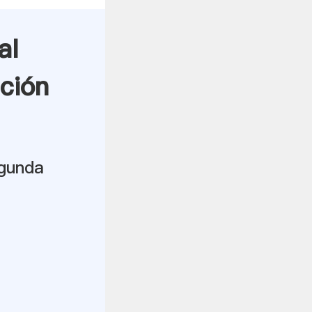
al
ción
egunda