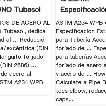
NO Tubasol
Especificació
Estándar Sun
IOS DE ACERO AL
ASTM A234 WPB e
Tubasol, dedica
Especificación Es
ad al ... Reducción
para Tubería Acce
ca/excéntrica (DIN
forjado de ... Espe
Manguito forjado
para tuberías Acc
DIN 2686) ...
forjado de acero 
 de acero al
y acero de ... How
ASTM A234 WPB
Calculate a Pipe 
tees elbow, reduce
caps...