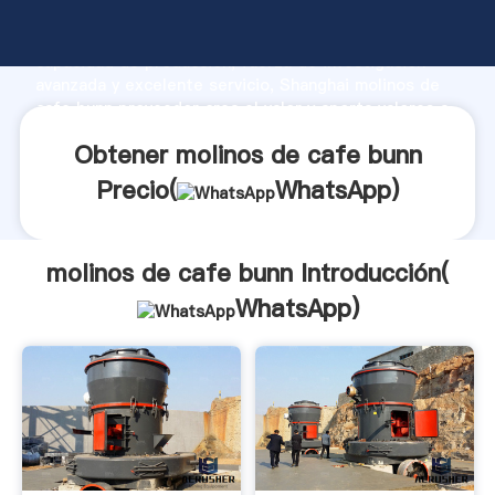
molinos de cafe bunn fabricante Agarrando fuerte
capacidad de producción, fuerza de investigación
avanzada y excelente servicio, Shanghai molinos de
cafe bunn proveedor crea el valor y aporta valores a
todos los clientes.
Obtener molinos de cafe bunn
Precio(
WhatsApp
)
molinos de cafe bunn Introducción(
WhatsApp
)