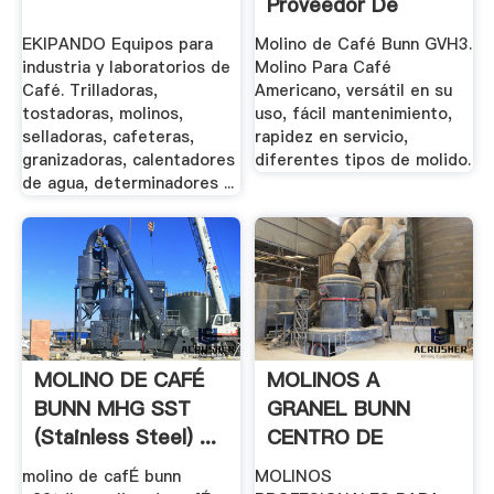
Proveedor De
Cafeterias
EKIPANDO Equipos para
Molino de Café Bunn GVH3.
industria y laboratorios de
Molino Para Café
Café. Trilladoras,
Americano, versátil en su
tostadoras, molinos,
uso, fácil mantenimiento,
selladoras, cafeteras,
rapidez en servicio,
granizadoras, calentadores
diferentes tipos de molido.
de agua, determinadores ...
MOLINO DE CAFÉ
MOLINOS A
BUNN MHG SST
GRANEL BUNN
(Stainless Steel) ...
CENTRO DE
SERVICIO Y VENTA
molino de cafÉ bunn
MOLINOS