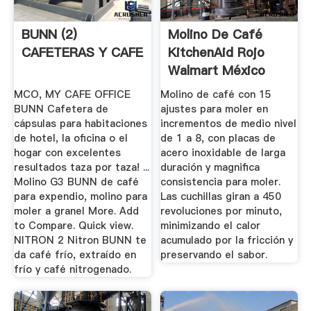
BUNN (2)
Molino De Café
CAFETERAS Y CAFE
KitchenAid Rojo
Walmart México
MCO, MY CAFE OFFICE
Molino de café con 15
BUNN Cafetera de
ajustes para moler en
cápsulas para habitaciones
incrementos de medio nivel
de hotel, la oficina o el
de 1 a 8, con placas de
hogar con excelentes
acero inoxidable de larga
resultados taza por taza! ...
duración y magnifica
Molino G3 BUNN de café
consistencia para moler.
para expendio, molino para
Las cuchillas giran a 450
moler a granel More. Add
revoluciones por minuto,
to Compare. Quick view.
minimizando el calor
NITRON 2 Nitron BUNN te
acumulado por la fricción y
da café frío, extraído en
preservando el sabor.
frío y café nitrogenado.