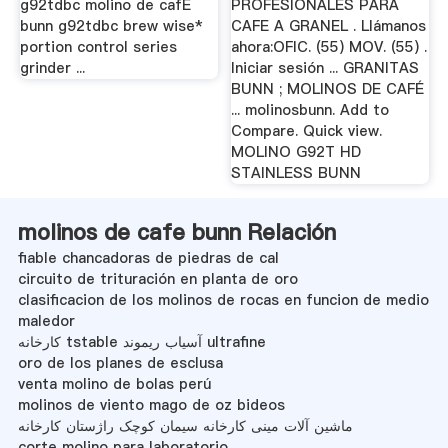
DE ...
g92tdbc molino de cafÉ
PROFESIONALES PARA
bunn g92tdbc brew wise*
CAFE A GRANEL . Llámanos
portion control series
ahora:OFIC. (55) MOV. (55) .
grinder ...
Iniciar sesión ... GRANITAS
BUNN ; MOLINOS DE CAFÉ
... molinosbunn. Add to
Compare. Quick view.
MOLINO G92T HD
STAINLESS BUNN
molinos de cafe bunn Relación
fiable chancadoras de piedras de cal
circuito de trituración en planta de oro
clasificacion de los molinos de rocas en funcion de medio
maledor
کارخانه tstable آسیاب ریموند ultrafine
oro de los planes de esclusa
venta molino de bolas perú
molinos de viento mago de oz bideos
ماشین آلات مینی کارخانه سیمان کوچک راژستان کارخانه
corte molino para laboratorio