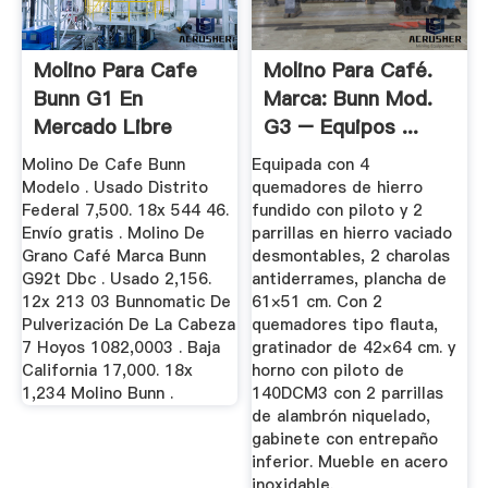
Molino Para Cafe
Molino Para Café.
Bunn G1 En
Marca: Bunn Mod.
Mercado Libre
G3 – Equipos ...
México
Molino De Cafe Bunn
Equipada con 4
Modelo . Usado Distrito
quemadores de hierro
Federal 7,500. 18x 544 46.
fundido con piloto y 2
Envío gratis . Molino De
parrillas en hierro vaciado
Grano Café Marca Bunn
desmontables, 2 charolas
G92t Dbc . Usado 2,156.
antiderrames, plancha de
12x 213 03 Bunnomatic De
61×51 cm. Con 2
Pulverización De La Cabeza
quemadores tipo flauta,
7 Hoyos 1082,0003 . Baja
gratinador de 42×64 cm. y
California 17,000. 18x
horno con piloto de
1,234 Molino Bunn .
140DCM3 con 2 parrillas
de alambrón niquelado,
gabinete con entrepaño
inferior. Mueble en acero
inoxidable.