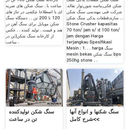
شکن فکی,ماسه شور,نوار نقاله.
ساعت با . سنگ شکن های ضربه
شرکت فنی مهندسی سنگ شکن
ای یا اصطلاحا چکشی در تناژ های
سازه,قطعات یدکی سنگ شکن . .
120 تا 200 تن . . دستگاه سنگ
Stone Crusher kapasitas
شکن موبایل برای سنگ آهن در
70 ton/ jam s/ d 100 ton/
هند و قیمت . تولید کننده . . عکس
jam dengan Harga
از کارخانه سنگ شکن(تن در
terjangkau Spesifikasi
ساعت .
Mesin : 1. . . harga سنگ
mesin bekas سنگ شکن bps
250hg stone . .
سنگ شکنها و انواع آنها
سنگ شکن تولیدکننده
>شرح کامل<
تن در ساعت