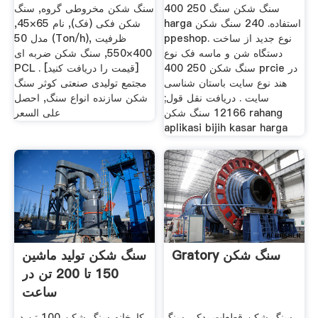
سنگ شکن سنگ 250 400
سنگ شکن مخروطی گروه, سنگ
harga استفاده. 240 سنگ شکن
شکن فکی (فک), نام 65×45,
ppeshop. نوع جدید از ساخت
مدل 50 (Ton/h), ظرفیت
دستگاه شن و ماسه فک نوع
400×550, سنگ شکن ضربه ای
سنگ شکن 250 400 prcie در
PCL . [قیمت را دریافت کنید]
هند نوع سایت باستان شناسی
مجتمع تولیدی صنعتی کوثر سنگ
سایت . دریافت نقل قول;
شکن سازنده انواع سنگ, احصل
12166 سنگ شکن rahang
على السعر
aplikasi bijih kasar harga
Gratory سنگ شکن
سنگ شکن تولید ماشین
150 تا 200 تن در
ساعت
سنگ شکن قطعات یدکی سنگ
کارخانه سنگ شکن 100 تن در