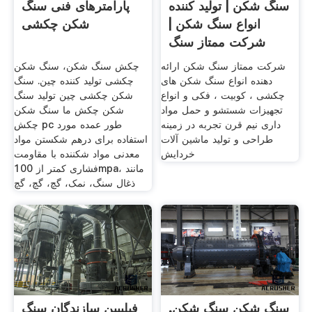
سنگ شکن | تولید کننده
پارامترهای فنی سنگ
انواع سنگ شکن |
شکن چکشی
شرکت ممتاز سنگ
شکن
شرکت ممتاز سنگ شکن ارائه
چکش سنگ شکن، سنگ شکن
دهنده انواع سنگ شکن های
چکشی تولید کننده چین. سنگ
چکشی ، کوبیت ، فکی و انواع
شکن چکشی چین تولید سنگ
تجهیزات شستشو و حمل مواد
شکن چکش ما سنگ شکن
داری نيم قرن تجربه در زمينه
چکش pc طور عمده مورد
طراحی و توليد ماشين آلات
استفاده برای درهم شکستن مواد
خردايش
معدنی مواد شکننده با مقاومت
فشاری کمتر از 100mpa، مانند
ذغال سنگ، نمک، گچ، گچ، گچ
سنگ شکن سنگ شکن,
فیلیپین سازندگان سنگ