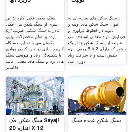
از سنگ شکن های ضربه ای به
سنگ شکن فکی. کاربرد: این
عنوان سنگ شکن های اولیه و
سری از سنگ شکن های فکی
ثانویه در خطوط فراوری و
قادر به سنگ شکنی ضریب٦_٤
خردایش مواد معدنی استفاده می
بوده و شکل محصولات نهایی
شوند، این سنگ شکن ها از یک
یکسان می باشد.این دستگاه
روتور که دارای 2 تا 6 ردیف، پره
کاربرد زیادی در خرد کردن موادی
چکش است و با سرعت زیاد
با شکنندگی زیاد و متوسط،سنگ
دوران می
های نرم و سنگ های معدنی مانند
خاکستر
سنگ شکن عمده سنگ
سنگ شکن فک Sayaji
اندازه 20 X 12