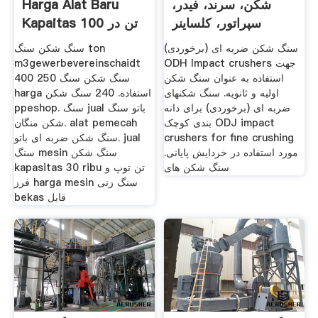
شکن، سرند، فیدر،
Harga Alat Baru
سپراتور، کلساینر
Kapaitas 100 تن در
هر مربا
سنگ شکن ضربه ای (برخوردی)
سنگ شکن سنگ ton
ODH Impact crushers جهت
m3gewerbevereinschaidt
استفاده به عنوان سنگ شکن
سنگ شکن سنگ 250 400
اولیه و ثانویه. سنگ شکنهای
harga استفاده. 240 سنگ شکن
ضربه ای (برخوردی) برای دانه
ppeshop. سنگ jual باتو سنگ
بندی کوچک ODJ impact
شکن منگان. alat pemecah
crushers for fine crushing
سنگ شکن ضربه ای باتو. jual
مورد استفاده در خردایش پایانی.
سنگ mesin سنگ شکن
سنگ شکن های
kapasitas 30 ribu تن توپ و
فرز harga mesin سنگ زنی
bekas قابل