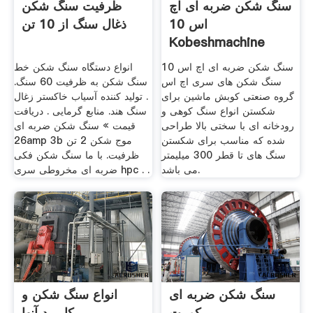
سنگ شکن ضربه ای اچ
ظرفیت سنگ شکن
اس 10
ذغال سنگ از 10 تن
Kobeshmachine
سنگ شکن ضربه ای اچ اس 10
انواع دستگاه سنگ شکن خط
سنگ شکن های سری اچ اس
سنگ شکن به ظرفیت 60 سنگ.
گروه صنعتی کوبش ماشین برای
. تولید کننده آسیاب خاکستر زغال
شکستن انواع سنگ کوهی و
سنگ هند. منابع گرمایی . دریافت
رودخانه ای با سختی بالا طراحی
قیمت » سنگ شکن ضربه ای
شده که مناسب برای شکستن
26amp 3b موج شکن 2 تن
سنگ های تا قطر 300 میلیمتر
ظرفیت. با ما سنگ شکن فکی
می باشد.
ضربه ای مخروطی سری hpc . .
سنگ شکن ضربه ای
انواع سنگ شکن و
کوبیت
کاربرد آنها