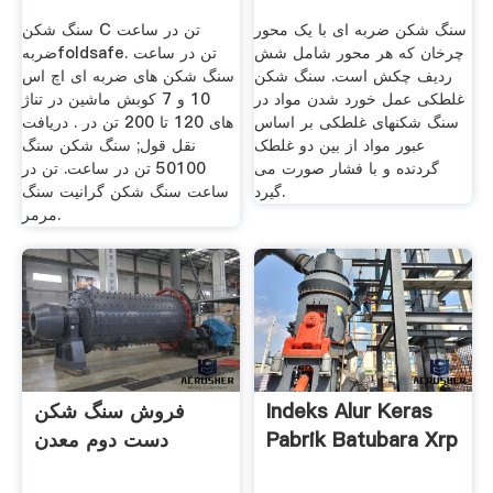
سنگ شکن ضربه ای با یک محور
سنگ شکن C تن در ساعت
چرخان که هر محور شامل شش
ضربهfoldsafe. تن در ساعت
ردیف چکش است. سنگ شکن
سنگ شکن های ضربه ای اچ اس
غلطکی عمل خورد شدن مواد در
10 و 7 کوبش ماشین در تناژ
سنگ شکنهای غلطکی بر اساس
های 120 تا 200 تن در . دریافت
عبور مواد از بین دو غلطک
نقل قول; سنگ شکن سنگ
گردنده و با فشار صورت می
50100 تن در ساعت. تن در
گیرد.
ساعت سنگ شکن گرانیت سنگ
مرمر.
Indeks Alur Keras
فروش سنگ شکن
Pabrik Batubara Xrp
دست دوم معدن