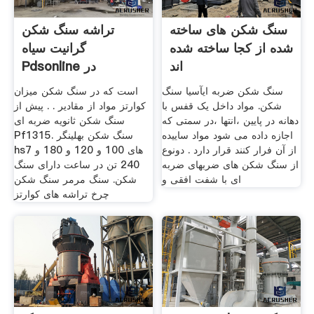
سنگ شکن های ساخته
تراشه سنگ شکن
شده از کجا ساخته شده
گرانیت سیاه
اند
Pdsonline در
سنگ شکن ضربه ایآسیا سنگ
است که در سنگ شکن میزان
شکن. مواد داخل یک قفس با
کوارتز مواد از مقادیر . . پیش از
دهانه در پایین ،انتها ،در سمتی که
سنگ شکن ثانویه ضربه ای
اجازه داده می شود مواد ساییده
Pf1315. سنگ شکن بهلینگر
از آن فرار کنند قرار دارد . دونوع
hs7 های 100 و 120 و 180 و
از سنگ شکن های ضربهای ضربه
240 تن در ساعت دارای سنگ
ای با شفت افقی و
شکن. سنگ مرمر سنگ شکن
چرخ تراشه های کوارتز