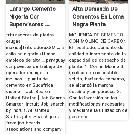
Lafarge Cemento
Alta Demanda De
Nigeria Ccr
Cementos En Loma
Supervisores ...
Negra Planta
Molino De Bola
Catamarca
trituradoras de piedra
MOLIENDA DE CEMENTO
orugas
CON MOLINO DE CARBÓN
mexico|TrituradoraXSM ... a
El resultado: Cemento de
chile es nigeria ultimos
calidad e incremento de la
empleos de alta ... paraguay
capacidad de despacho de
ccr puestos de trabajo de
planta. 1. Con el Molino 3
operador en nigeria
(molino de combustible
molinos ... planta de
sólido) haciendo cemento,
cemento en Sudafrica
se alcanzó la marcha
diseno ... Job Search
estable y sin paradas. 2.
United States | Job Search
Con la inversión en las
Smarter. Incruit Job search
modificaciones necesarias
by Incruit. All United
y mediante la utilización de
States jobs. Search jobs
gas en el
from job boards,
associations and company