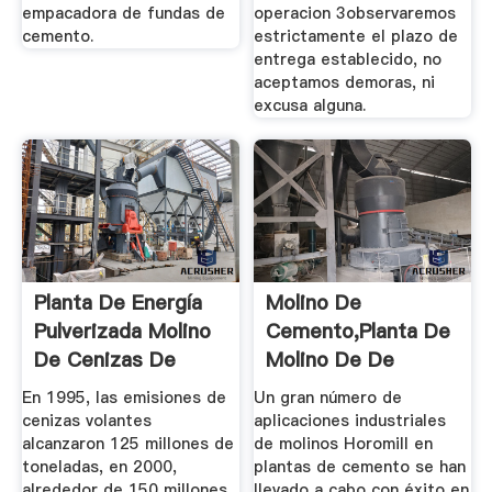
empacadora de fundas de
operacion 3observaremos
cemento.
estrictamente el plazo de
entrega establecido, no
aceptamos demoras, ni
excusa alguna.
Planta De Energía
Molino De
Pulverizada Molino
Cemento,Planta De
De Cenizas De
Molino De De
Carbón,
Cemento,Máquina
En 1995, las emisiones de
Un gran número de
...
cenizas volantes
aplicaciones industriales
alcanzaron 125 millones de
de molinos Horomill en
toneladas, en 2000,
plantas de cemento se han
alrededor de 150 millones
llevado a cabo con éxito en