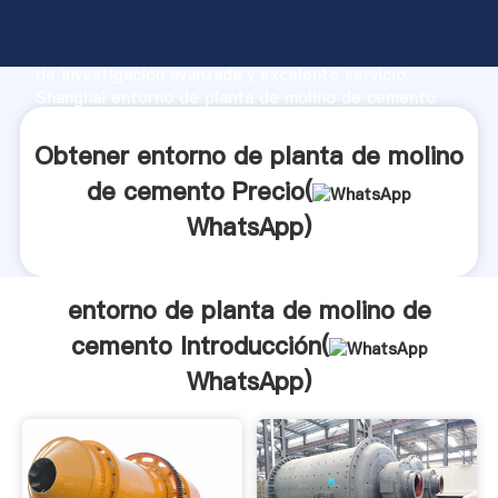
entorno de planta de molino de cemento fabricante
Agarrando fuerte capacidad de producción, fuerza
de investigación avanzada y excelente servicio,
Shanghai entorno de planta de molino de cemento
proveedor crea el valor y aporta valores a todos los
clientes.
Obtener entorno de planta de molino
de cemento Precio(
WhatsApp
)
entorno de planta de molino de
cemento Introducción(
WhatsApp
)