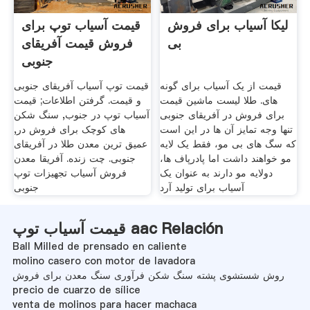
لیکا آسیاب برای فروش
قیمت آسیاب توپ برای
بی
فروش قیمت آفریقای
جنوبی
قیمت از یک آسیاب برای گونه
قیمت توپ آسیاب آفریقای جنوبی
های. طلا لیست ماشین قیمت
و قیمت. گرفتن اطلاعات; قیمت
برای فروش در آفریقای جنوبی
آسیاب توپ در جنوب, سنگ شکن
تنها وجه تمایز آن ها در این است
های کوچک برای فروش در,
که سگ های بی مو، فقط یک لایه
عمیق ترین معدن طلا در آفریقای
مو خواهند داشت اما پادرپاف ها،
جنوبی. چت زنده. آفریقا معدن
دولایه مو دارند به عنوان یک
فروش آسیاب تجهیزات توپ
آسیاب برای تولید آرد
جنوبی
قیمت آسیاب توپ aac Relación
Ball Milled de prensado en caliente
molino casero con motor de lavadora
روش شستشوی پشته سنگ شکن فرآوری سنگ معدن برای فروش
precio de cuarzo de sílice
venta de molinos para hacer machaca