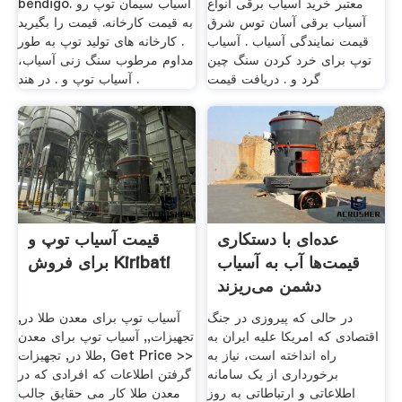
معتبر خرید آسیاب برقی انواع
bendigo. آسیاب سیمان توپ رو
آسیاب برقی آسان توس شرق
به قیمت کارخانه. قیمت را بگیرید
قیمت نمایندگی آسیاب . آسیاب
. کارخانه های تولید توپ به طور
توپ برای خرد کردن سنگ چین
مداوم مرطوب سنگ زنی آسیاب،
گرد و . دریافت قیمت
آسیاب توپ و . در هند .
عده‌ای با دستکاری
قیمت آسیاب توپ و
قیمت‌ها آب به آسیاب
برای فروش Kiribati
دشمن می‌ریزند
در حالی که پیروزی در جنگ
آسیاب توپ برای معدن طلا در,
اقتصادی که امریکا علیه ایران به
تجهیزات,, آسیاب توپ برای معدن
راه انداخته است، نیاز به
طلا در, تجهیزات, Get Price >>
برخورداری از یک سامانه
گرفتن اطلاعات که افرادی که در
اطلاعاتی و ارتباطاتی به روز
معدن طلا کار می حقایق جالب