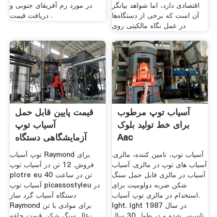
اقتصادی دارد، اما شواهد بیانگر
در مورد رم آفریقای جنوبی و
آن است که برخی از دستگاه‌ها
دریافت قیمت .
در عمل نگاه مالکیتی روی
آسیاب توپ مرطوب
قیمت پایین قابل حمل
برای خط تولید بلوک
آسیاب توپ
Aac
آزمایشگاهی دستگاه
پالایش
آسیاب توپ، تامین کننده، مالزی.
توپ آسیاب Raymond برای
آسیاب های توپ در مالزی. آسیاب
فروش. 12 تن در آسیاب توپ
آسیاب در مالزی قابل حمل سنگ
plotre eu 40 تن در ساعت
شکن ضربه دولومیت برای
آسیاب توپ picassostyleu در
استخدام در مالزی توپ آسیاب.
دستگاه آسیاب گرد ساز
lght. lght در سال 1987
Raymond برای موادی با تن
تاسیس شده و در طول 30 سال
زغال سنگ شکن قیمت حلقه