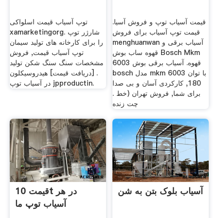
قیمت آسیاب توپ و فروش آسیا.
توپ آسیاب قیمت اسلواکی
قیمت توپ آسیاب برای فروش
xamarketingorg. شارژر توپ
menghuanwan آسیاب برقی و
را برای کارخانه های تولید سیمان
قهوه ساب بوش Bosch Mkm
توپ آسیاب قیمت, فروش
6003 قهوه. آسیاب برقی بوش
مشخصات سنگ سنگ شکن تولید
bosch مدل mkm 6003 با توان
. [دریافت قیمت] هیدروسیکلون
180, کارکردی آسان و بی صدا
در آسیاب توپ jpproductin.
برای شما, فروش تهران (خط .
چت زنده
آسیاب بلوک بتن به شن
قیمت 10t در هر
آسیاب توپ ما