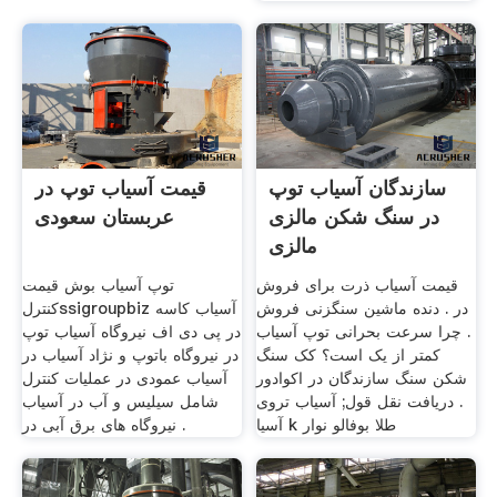
سازندگان آسیاب توپ
قیمت آسیاب توپ در
در سنگ شکن مالزی
عربستان سعودی
مالزی
Brownlenoxkkco Uk
قیمت آسیاب ذرت برای فروش
توپ آسیاب بوش قیمت
در . دنده ماشین سنگزنی فروش
کنترلssigroupbiz آسیاب کاسه
. چرا سرعت بحرانی توپ آسیاب
در پی دی اف نیروگاه آسیاب توپ
کمتر از یک است؟ کک سنگ
در نیروگاه باتوپ و نژاد آسیاب در
شکن سنگ سازندگان در اکوادور
آسیاب عمودی در عملیات کنترل
. دریافت نقل قول; آسیاب تروی
شامل سیلیس و آب در آسیاب
آسیا k طلا بوفالو نوار
نیروگاه های برق آبی در .