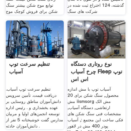
گذشته، 124 اختراع ثبت شده در
توابع موج شکن بیشتر سنگ
شركت های سنگ
شکن برای فروش کوچک موج
نوع روتاری دستگاه
تنظیم سرعت توپ
چرخ آسیاب Fleep توپ
آسیاب
اس اس
آسیاب توپ با مش اندازه
تنظیم سرعت توپ آسیاب.
محصول, سنگ شکن برای 20
دریافت قیمت. تأمین سرویس
مش iismsorg مش الک
دانش‌آموزان مناطق روستایی بر
ارتعاشی, دستگاه آسیاب,
عهده بخشداری‌ و . رئیس اداره
مشخصات فنی سنگ شکن های
توسعه انجمن‌های اولیا و مربیان
فکی ساخت این مجتمع :, آسیاب
مدارس گفت خوشبختانه 5 نفر از
پودر 400 مش در لاهور
دانش‌آموزان حادثه .