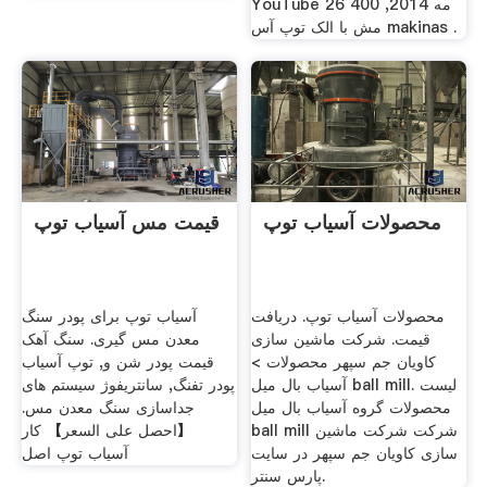
YouTube 26 مه 2014, 400
مش با الک توپ آس makinas .
محصولات آسیاب توپ
قیمت مس آسیاب توپ
محصولات آسیاب توپ. دریافت
آسیاب توپ برای پودر سنگ
قیمت. شرکت ماشین سازی
معدن مس گیری. سنگ آهک
کاویان جم سپهر محصولات >
قیمت پودر شن و, توپ آسیاب
آسیاب بال میل ball mill. لیست
پودر تفنگ, سانتریفوژ سیستم های
محصولات گروه آسیاب بال میل
جداسازی سنگ معدن مس.
ball mill شرکت شرکت ماشین
【احصل على السعر】 کار
سازی کاویان جم سپهر در سایت
آسیاب توپ اصل
پارس سنتر.