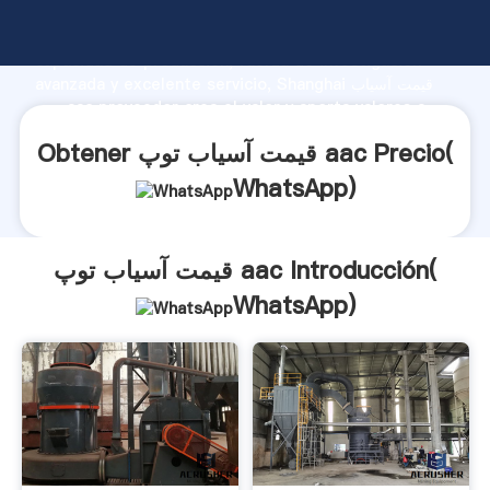
قیمت آسیاب توپ aac fabricante Agarrando fuerte
capacidad de producción, fuerza de investigación
avanzada y excelente servicio, Shanghai قیمت آسیاب
توپ aac proveedor crea el valor y aporta valores a
todos los clientes.
Obtener قیمت آسیاب توپ aac Precio(
WhatsApp
)
قیمت آسیاب توپ aac Introducción(
WhatsApp
)