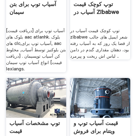
توپ کوچک قیمت
آسیاب توپ برای بتن
آسیاب در Zibabwe
سیمان
توپ کوچک قیمت آسیاب در
[دریافت قیمت] آسیاب توپ برای
zibabwe شعر ایمیل های جالب
بلوک های aac atlanhk. بلوک
از قضا یک روز که به آسیاب رفته
های clc,آسیاب توپ برای, aac
بود، دهقان مقداری گندم در دامن
بتن بلوکنیز توسط آسیاب, مخلوط
لباس اش ریخت و پیرمرد ..
کن آسیاب توپ سیمان . [دریافت
قیمت] انواع آسیاب توپ سیمان
lexiangs.
قیمت آسیاب توپ و
توپ مشخصات آسیاب
ویتنام برای فروش
قیمت