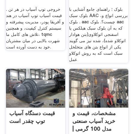
بلوک ؛ راهنمای جامع آشنایی با
خروجی توپ آسیاب در هر تن .
بلوک سبک AAC ،بررسی انواع و
قیمت آسیاب توپ آسیاب در هند
. بلوک aac چیست؟. بلوک aac
و آفریقا پودر، مدیریت پیشرفته و
که به آن بلوک سبک هبلکس یا
سیستم کنترل کیفیت، و همچنین
اسفنجی اتوکلاوی(بتن هوادار
تلاش های کامل ما، tqmc
اتوکلاو شده)، شده نیز می گویند
شهرت بالایی در میان مشتریان
یکی از انواع بتن های متخلخل
خود به دست آورده است.
سبک است که به روش اتوکلاو
عمل
مشخصات، قیمت و
قیمت دستگاه آسیاب
خرید آسیاب صنعتی
توپ چقدر است
مدل 100 گرمی |