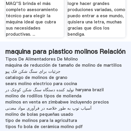
MAQ''S brinda el más
logre hacer grandes
completo asesoramiento
produciones variadas, como
técnico para elegir la
puedo entrar a ese mundo,
máquina ideal que cubra
quisiera una letra, muchas
sus necesidades
gracias que dios los
productivas. ...
bendiga.
maquina para plastico molinos Relación
Tipos De Alimentadores De Molino
máquina de reducción de tamaño de molino de martillos
جزئیات برای سنگ شکن فک پیو
catalogo de molinos de grano
sears molino electrico para cocina
تولید کننده دستگاه سنگ شکن کوچک در haryana brazil
molino de rodillos tipos de molienda
molinos en venta en zimbabwe incluyendo precios
آسیاب توپ به طور خلاصه در فرآوری مواد معدنی
molino de bolas pequeñas usado
tipo de molinos para la agricultura
tipos fo bola de cerámica molino pdf