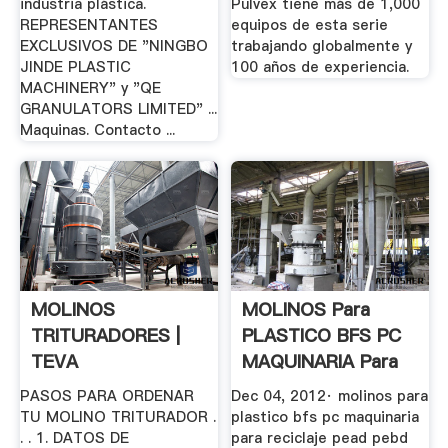
industria plástica.
Pulvex tiene más de 1,000
REPRESENTANTES
equipos de esta serie
EXCLUSIVOS DE "NINGBO
trabajando globalmente y
JINDE PLASTIC
100 años de experiencia.
MACHINERY" y "QE
GRANULATORS LIMITED" ...
Maquinas. Contacto ...
MOLINOS
MOLINOS Para
TRITURADORES |
PLASTICO BFS PC
TEVA
MAQUINARIA Para
DISTRIBUIDORA SA
RECICLAJE ...
PASOS PARA ORDENAR
Dec 04, 2012· molinos para
DE CV
TU MOLINO TRITURADOR .
plastico bfs pc maquinaria
. . 1. DATOS DE
para reciclaje pead pebd