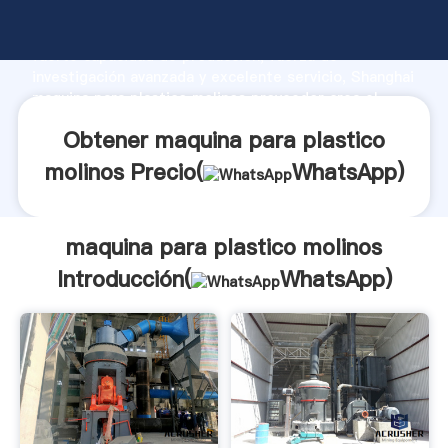
maquina para plastico molinos fabricante Agarrando
fuerte capacidad de producción, fuerza de
investigación avanzada y excelente servicio, Shanghai
maquina para plastico molinos proveedor crea el
valor y aporta valores a todos los clientes.
Obtener maquina para plastico
molinos Precio(
WhatsApp
)
maquina para plastico molinos
Introducción(
WhatsApp
)