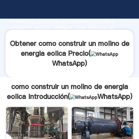
como construir un molino de energia eolica
fabricante Agarrando fuerte capacidad de
producción, fuerza de investigación avanzada y
excelente servicio, Shanghai como construir un
molino de energia eolica proveedor crea el valor y
aporta valores a todos los clientes.
Obtener como construir un molino de
energia eolica Precio(
WhatsApp
)
como construir un molino de energia
eolica Introducción(
WhatsApp
)