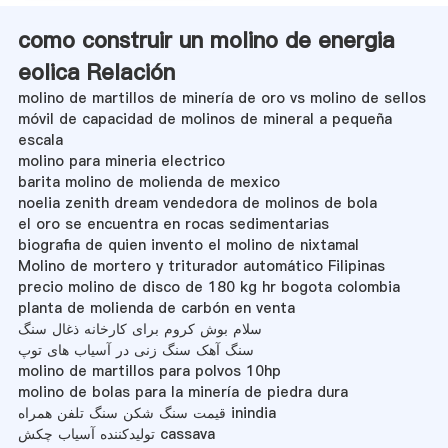
como construir un molino de energia
eolica Relación
molino de martillos de minería de oro vs molino de sellos
móvil de capacidad de molinos de mineral a pequeña
escala
molino para mineria electrico
barita molino de molienda de mexico
noelia zenith dream vendedora de molinos de bola
el oro se encuentra en rocas sedimentarias
biografia de quien invento el molino de nixtamal
Molino de mortero y triturador automático Filipinas
precio molino de disco de 180 kg hr bogota colombia
planta de molienda de carbón en venta
سلام بوش کروم برای کارخانه ذغال سنگ
سنگ آهک سنگ زنی در آسیاب های توپ
molino de martillos para polvos 10hp
molino de bolas para la minería de piedra dura
قیمت سنگ شکن سنگ تلفن همراه inindia
تولیدکننده آسیاب چکش cassava