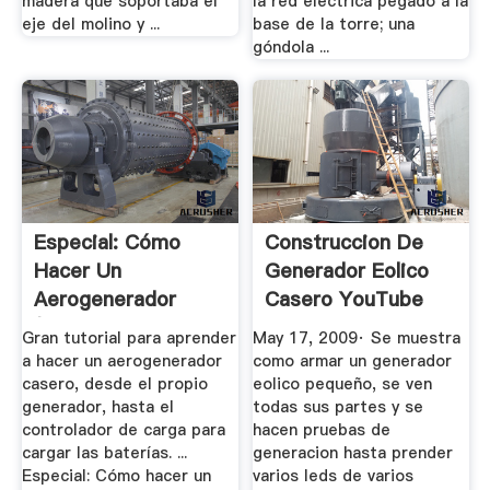
madera que soportaba el
la red eléctrica pegado a la
eje del molino y ...
base de la torre; una
góndola ...
Especial: Cómo
Construccion De
Hacer Un
Generador Eolico
Aerogenerador
Casero YouTube
(molino De Viento O
Gran tutorial para aprender
May 17, 2009· Se muestra
...
a hacer un aerogenerador
como armar un generador
casero, desde el propio
eolico pequeño, se ven
generador, hasta el
todas sus partes y se
controlador de carga para
hacen pruebas de
cargar las baterías. ...
generacion hasta prender
Especial: Cómo hacer un
varios leds de varios