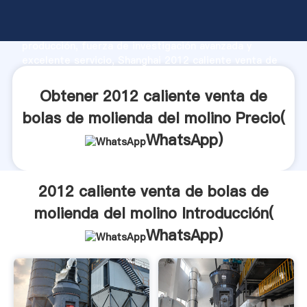
2012 caliente venta de bolas de molienda del molino
fabricante Agarrando fuerte capacidad de
producción, fuerza de investigación avanzada y
excelente servicio, Shanghai 2012 caliente venta de
bolas de molienda del molino proveedor crea el valor
y aporta valores a todos los clientes.
Obtener 2012 caliente venta de
bolas de molienda del molino Precio(
WhatsApp
)
2012 caliente venta de bolas de
molienda del molino Introducción(
WhatsApp
)