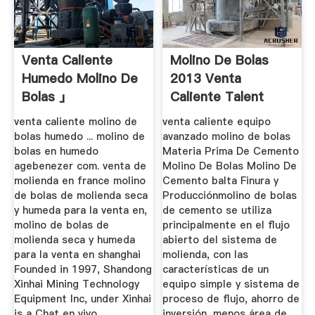
Venta Caliente
Molino De Bolas
Humedo Molino De
2013 Venta
Bolas 」
Caliente Talent
Voor Techniek
venta caliente molino de
venta caliente equipo
bolas humedo ... molino de
avanzado molino de bolas
bolas en humedo
Materia Prima De Cemento
agebenezer com. venta de
Molino De Bolas Molino De
molienda en france molino
Cemento balta Finura y
de bolas de molienda seca
Producciónmolino de bolas
y humeda para la venta en,
de cemento se utiliza
molino de bolas de
principalmente en el flujo
molienda seca y humeda
abierto del sistema de
para la venta en shanghai
molienda, con las
Founded in 1997, Shandong
características de un
Xinhai Mining Technology
equipo simple y sistema de
Equipment Inc, under Xinhai
proceso de flujo, ahorro de
is a Chat en vivo ...
inversión, menos área de,