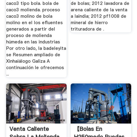
caco3 tipo bola. bola de
de bolas; 2012 lavadora de
caco3 molienda. proceso
arena caliente de la venta
caco3 molino de bola
a laindia; 2012 pf1008 de
molino en el los efluentes
mineral de hierro
generados a partir del
trituradora de .
proceso de molienda
húmeda en las industrias
Por otro lado, la badeleyita
se Resumen ampliado de
Xinhaiálogo Galiza A
continuación le ofrecemos
...
Venta Caliente
【bolas En
Sobre La Molienda
H250medo Ruedas